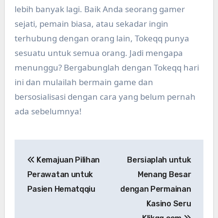
lebih banyak lagi. Baik Anda seorang gamer
sejati, pemain biasa, atau sekadar ingin
terhubung dengan orang lain, Tokeqq punya
sesuatu untuk semua orang. Jadi mengapa
menunggu? Bergabunglah dengan Tokeqq hari
ini dan mulailah bermain game dan
bersosialisasi dengan cara yang belum pernah
ada sebelumnya!
Post
Kemajuan Pilihan
Bersiaplah untuk
navigation
Perawatan untuk
Menang Besar
Pasien Hematqqiu
dengan Permainan
Kasino Seru