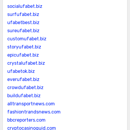
socialufabet.biz
surfufabet.biz
ufabetbest.biz
sureufabet.biz
customufabet.biz
storyufabet.biz
epicufabet.biz
crystalufabet.biz
ufabetok.biz
everufabet.biz
crowdufabet.biz
buildufabet.biz
alltransportnews.com
fashiontrandsnews.com
bbcreporters.com
cryptocasinoguid.com