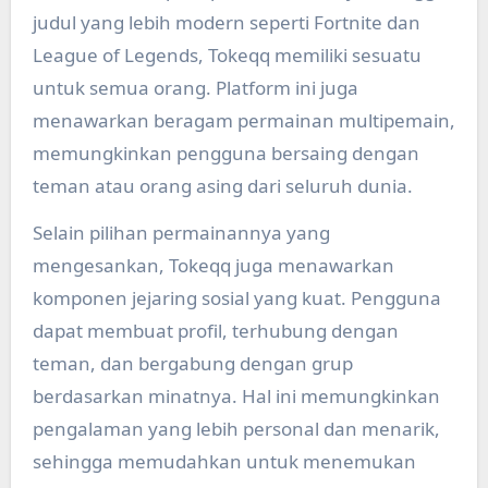
judul yang lebih modern seperti Fortnite dan
League of Legends, Tokeqq memiliki sesuatu
untuk semua orang. Platform ini juga
menawarkan beragam permainan multipemain,
memungkinkan pengguna bersaing dengan
teman atau orang asing dari seluruh dunia.
Selain pilihan permainannya yang
mengesankan, Tokeqq juga menawarkan
komponen jejaring sosial yang kuat. Pengguna
dapat membuat profil, terhubung dengan
teman, dan bergabung dengan grup
berdasarkan minatnya. Hal ini memungkinkan
pengalaman yang lebih personal dan menarik,
sehingga memudahkan untuk menemukan