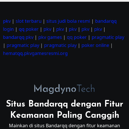
pkv
|
slot terbaru
|
situs judi bola resmi
|
bandarqq
login
|
qq poker
|
pkv
|
pkv
|
pkv
|
pkv
|
pkv
|
bandarqq pkv
|
pkv games
|
qq poker
|
pragmatic play
|
pragmatic play
|
pragmatic play
|
poker online
|
hematqq.pkvgamesresmi.org
Situs Bandarqq dengan Fitur
Keamanan Paling Canggih
Mainkan di situs Bandarqq dengan fitur keamanan