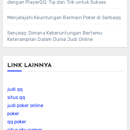
dengan PlayerQQ: Tip dan Trik untuk Sukses
Menjelajahi Keuntungan Bermain Poker di Serbaqq
Senjaqq: Dimana Keberuntungan Bertemu
Keterampilan Dalam Dunia Judi Online
LINK LAINNYA
judi qq
situs qq
judi poker online
poker
qq poker
situs pkv games