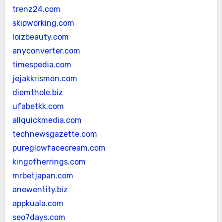
trenz24.com
skipworking.com
loizbeauty.com
anyconverter.com
timespedia.com
jejakkrismon.com
diemthole.biz
ufabetkk.com
allquickmedia.com
technewsgazette.com
pureglowfacecream.com
kingofherrings.com
mrbetjapan.com
anewentity.biz
appkuala.com
seo7days.com