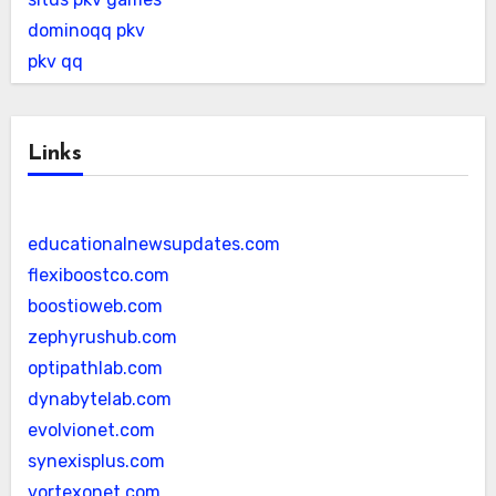
dominoqq pkv
pkv qq
Links
educationalnewsupdates.com
flexiboostco.com
boostioweb.com
zephyrushub.com
optipathlab.com
dynabytelab.com
evolvionet.com
synexisplus.com
vortexonet.com