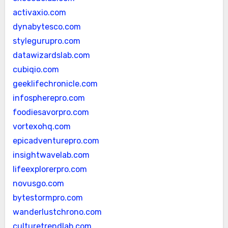
activaxio.com
dynabytesco.com
stylegurupro.com
datawizardslab.com
cubiqio.com
geeklifechronicle.com
infospherepro.com
foodiesavorpro.com
vortexohq.com
epicadventurepro.com
insightwavelab.com
lifeexplorerpro.com
novusgo.com
bytestormpro.com
wanderlustchrono.com
culturetrendlab.com