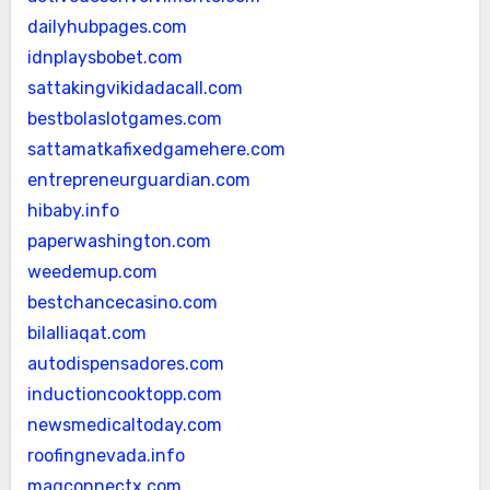
dailyhubpages.com
idnplaysbobet.com
sattakingvikidadacall.com
bestbolaslotgames.com
sattamatkafixedgamehere.com
entrepreneurguardian.com
hibaby.info
paperwashington.com
weedemup.com
bestchancecasino.com
bilalliaqat.com
autodispensadores.com
inductioncooktopp.com
newsmedicaltoday.com
roofingnevada.info
magconnectx.com