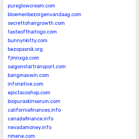
pureglowcream.com
bloemenbezorgenvandaag.com
secrettohairgrowth.com
tasteofthaitogo.com
bunnynkitty.com
bezopasnik.org
fjmnxga.com
saigonstartransport.com
bangmaxwin.com
infonetive.com
epictacoshop.com
biopuraskinserum.com
californiafinances.info
canadafinance.info
nevadamoney.info
rimene.com