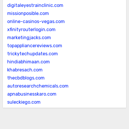
digitaleyestrainclinic.com
missionposible.com
online-casinos-vegas.com
xfinityrouterlogin.com
marketingjacks.com
topappliancereviews.com
trickytechupdates.com
hindiabhimaan.com
khabresach.com
thecbdblogs.com
autoresearchchemicals.com
apnabusinesskaro.com
suleckiego.com