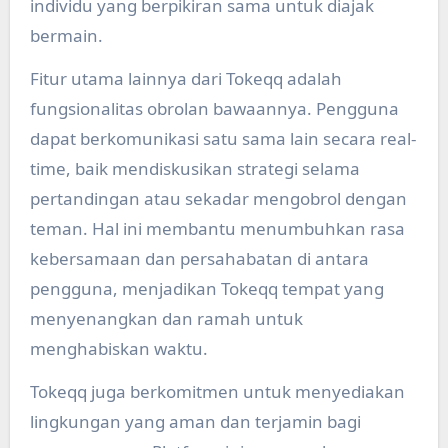
individu yang berpikiran sama untuk diajak
bermain.
Fitur utama lainnya dari Tokeqq adalah
fungsionalitas obrolan bawaannya. Pengguna
dapat berkomunikasi satu sama lain secara real-
time, baik mendiskusikan strategi selama
pertandingan atau sekadar mengobrol dengan
teman. Hal ini membantu menumbuhkan rasa
kebersamaan dan persahabatan di antara
pengguna, menjadikan Tokeqq tempat yang
menyenangkan dan ramah untuk
menghabiskan waktu.
Tokeqq juga berkomitmen untuk menyediakan
lingkungan yang aman dan terjamin bagi