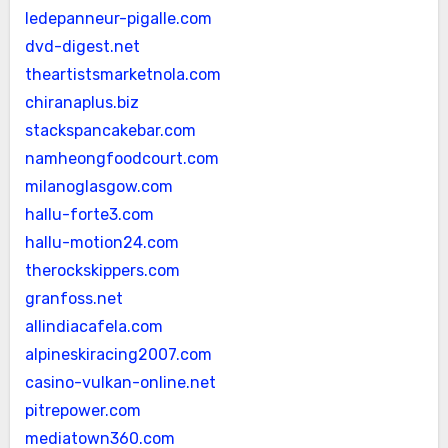
ledepanneur-pigalle.com
dvd-digest.net
theartistsmarketnola.com
chiranaplus.biz
stackspancakebar.com
namheongfoodcourt.com
milanoglasgow.com
hallu-forte3.com
hallu-motion24.com
therockskippers.com
granfoss.net
allindiacafela.com
alpineskiracing2007.com
casino-vulkan-online.net
pitrepower.com
mediatown360.com