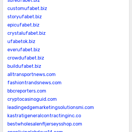
sureufabet.biz
customufabet.biz
storyufabet.biz
epicufabet.biz
crystalufabet.biz
ufabetok.biz
everufabet.biz
crowdufabet.biz
buildufabet.biz
alltransportnews.com
fashiontrandsnews.com
bbcreporters.com
cryptocasinoguid.com
leadingedgemarketingsolutionsmi.com
kastratigeneralcontractinginc.co
bestwholesalenfljerseysshop.com