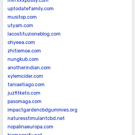
milfxxxpussy.com
uptodatefamily.com
musitop.com
utyam.com
lacostituzioneblog.com
ohyeea.com
zhitiemoe.com
nungkub.com
anotherindian.com
xylemcider.com
taniaetiago.com
juzfitketo.com
pasomaga.com
impactgardencbdgummies.org
naturesstimulantcbd.net
nopalinaeuropa.com