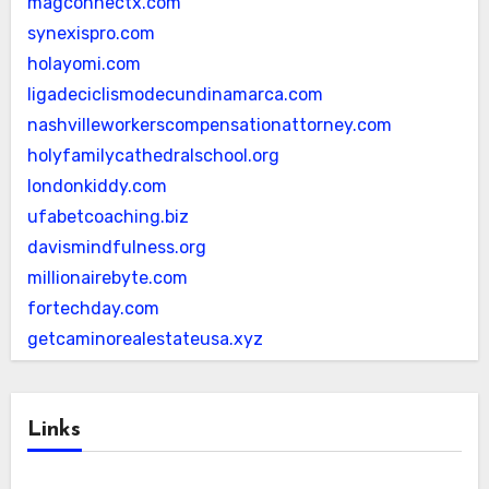
magconnectx.com
synexispro.com
holayomi.com
ligadeciclismodecundinamarca.com
nashvilleworkerscompensationattorney.com
holyfamilycathedralschool.org
londonkiddy.com
ufabetcoaching.biz
davismindfulness.org
millionairebyte.com
fortechday.com
getcaminorealestateusa.xyz
Links