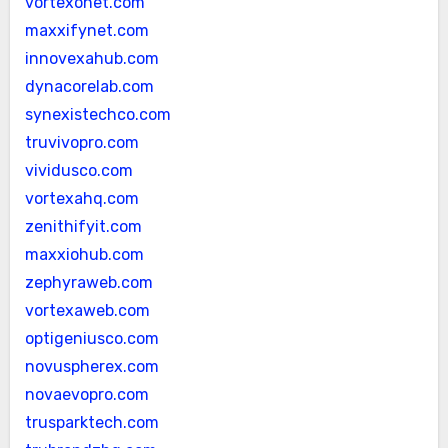
vortexonet.com
maxxifynet.com
innovexahub.com
dynacorelab.com
synexistechco.com
truvivopro.com
vividusco.com
vortexahq.com
zenithifyit.com
maxxiohub.com
zephyraweb.com
vortexaweb.com
optigeniusco.com
novuspherex.com
novaevopro.com
trusparktech.com