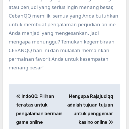
atau penjudi yang serius ingin menang besar,
CebanQQ memiliki semua yang Anda butuhkan
untuk membuat pengalaman perjudian online
Anda menjadi yang mengesankan. Jadi
mengapa menunggu? Temukan kegembiraan
CEBANQQ hari ini dan mulailah memainkan
permainan favorit Anda untuk kesempatan
menang besar!
Post
IndoQQ: Pilihan
Mengapa Rajajudiqq
navigation
teratas untuk
adalah tujuan tujuan
pengalaman bermain
untuk penggemar
game online
kasino online