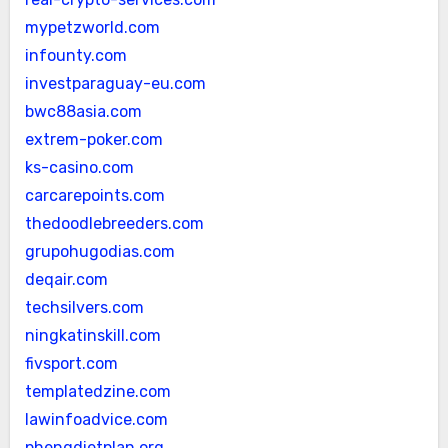
mypetzworld.com
infounty.com
investparaguay-eu.com
bwc88asia.com
extrem-poker.com
ks-casino.com
carcarepoints.com
thedoodlebreeders.com
grupohugodias.com
deqair.com
techsilvers.com
ningkatinskill.com
fivsport.com
templatedzine.com
lawinfoadvice.com
phenqdietplan.org