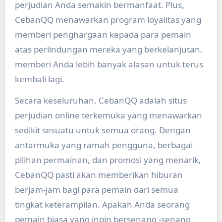
perjudian Anda semakin bermanfaat. Plus,
CebanQQ menawarkan program loyalitas yang
memberi penghargaan kepada para pemain
atas perlindungan mereka yang berkelanjutan,
memberi Anda lebih banyak alasan untuk terus
kembali lagi.
Secara keseluruhan, CebanQQ adalah situs
perjudian online terkemuka yang menawarkan
sedikit sesuatu untuk semua orang. Dengan
antarmuka yang ramah pengguna, berbagai
pilihan permainan, dan promosi yang menarik,
CebanQQ pasti akan memberikan hiburan
berjam-jam bagi para pemain dari semua
tingkat keterampilan. Apakah Anda seorang
pemain biasa yang ingin bersenang -senang