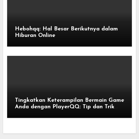
Hebohqq: Hal Besar Berikutnya dalam
Hiburan Online
Tingkatkan Keterampilan Bermain Game
Anda dengan PlayerQQ: Tip dan Trik
untuk Sukses