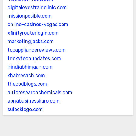
digitaleyestrainclinic.com
missionposible.com
online-casinos-vegas.com
xfinityrouterlogin.com
marketingjacks.com
topappliancereviews.com
trickytechupdates.com
hindiabhimaan.com
khabresach.com
thecbdblogs.com
autoresearchchemicals.com
apnabusinesskaro.com
suleckiego.com