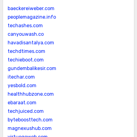
baeckereiweber.com
peoplemagazine.info
techashes.com
canyouwash.co
havadisantalya.com
techdtimes.com
techieboot.com
gundembalikesir.com
itechar.com
yesbold.com
healthhubzone.com
ebaraat.com
techjuiced.com
byteboosttech.com
magnexushub.com
virtuogoweb.com