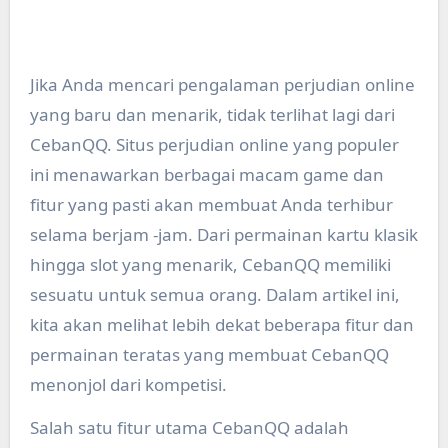
Jika Anda mencari pengalaman perjudian online
yang baru dan menarik, tidak terlihat lagi dari
CebanQQ. Situs perjudian online yang populer
ini menawarkan berbagai macam game dan
fitur yang pasti akan membuat Anda terhibur
selama berjam -jam. Dari permainan kartu klasik
hingga slot yang menarik, CebanQQ memiliki
sesuatu untuk semua orang. Dalam artikel ini,
kita akan melihat lebih dekat beberapa fitur dan
permainan teratas yang membuat CebanQQ
menonjol dari kompetisi.
Salah satu fitur utama CebanQQ adalah