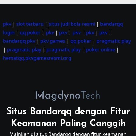
pkv
|
slot terbaru
|
situs judi bola resmi
|
bandarqq
login
|
qq poker
|
pkv
|
pkv
|
pkv
|
pkv
|
pkv
|
bandarqq pkv
|
pkv games
|
qq poker
|
pragmatic play
|
pragmatic play
|
pragmatic play
|
poker online
|
hematqq.pkvgamesresmi.org
Situs Bandarqq dengan Fitur
Keamanan Paling Canggih
Mainkan di situs Bandarqq dengan fitur keamanan