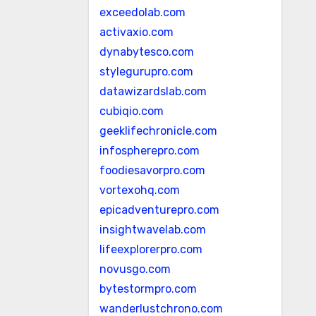
exceedolab.com
activaxio.com
dynabytesco.com
stylegurupro.com
datawizardslab.com
cubiqio.com
geeklifechronicle.com
infospherepro.com
foodiesavorpro.com
vortexohq.com
epicadventurepro.com
insightwavelab.com
lifeexplorerpro.com
novusgo.com
bytestormpro.com
wanderlustchrono.com