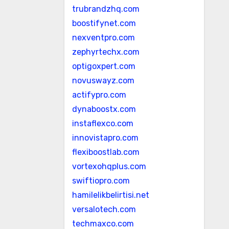
trubrandzhq.com
boostifynet.com
nexventpro.com
zephyrtechx.com
optigoxpert.com
novuswayz.com
actifypro.com
dynaboostx.com
instaflexco.com
innovistapro.com
flexiboostlab.com
vortexohqplus.com
swiftiopro.com
hamilelikbelirtisi.net
versalotech.com
techmaxco.com