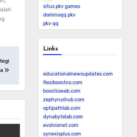
an,
situs pkv games
dalah
dominoqq pkv
ng
pkv qq
Links
tegi
da
educationalnewsupdates.com
flexiboostco.com
boostioweb.com
zephyrushub.com
optipathlab.com
dynabytelab.com
evolvionet.com
synexisplus.com