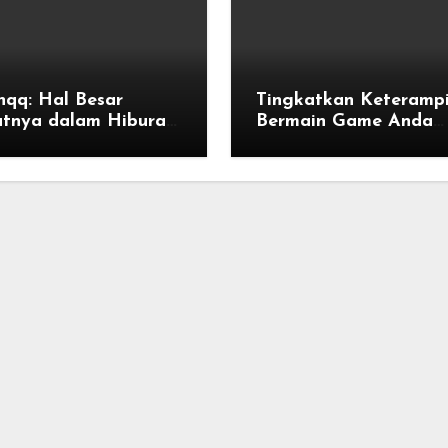
qq: Hal Besar
Tingkatkan Keterampi
utnya dalam Hiburan
Bermain Game Anda
e
dengan PlayerQQ: Ti
Trik untuk Sukses