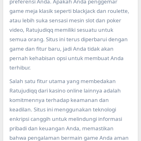
preferensi Anda. Apakah Anda penggemar
game meja klasik seperti blackjack dan roulette,
atau lebih suka sensasi mesin slot dan poker
video, Ratujudiqq memiliki sesuatu untuk
semua orang. Situs ini terus diperbarui dengan
game dan fitur baru, jadi Anda tidak akan
pernah kehabisan opsi untuk membuat Anda
terhibur.
Salah satu fitur utama yang membedakan
Ratujudiqq dari kasino online lainnya adalah
komitmennya terhadap keamanan dan
keadilan. Situs ini menggunakan teknologi
enkripsi canggih untuk melindungi informasi
pribadi dan keuangan Anda, memastikan
bahwa pengalaman bermain game Anda aman