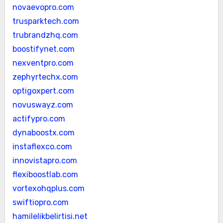
novaevopro.com
trusparktech.com
trubrandzhq.com
boostifynet.com
nexventpro.com
zephyrtechx.com
optigoxpert.com
novuswayz.com
actifypro.com
dynaboostx.com
instaflexco.com
innovistapro.com
flexiboostlab.com
vortexohqplus.com
swiftiopro.com
hamilelikbelirtisi.net