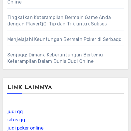
Online
Tingkatkan Keterampilan Bermain Game Anda
dengan PlayerQQ: Tip dan Trik untuk Sukses
Menjelajahi Keuntungan Bermain Poker di Serbaqq
Senjaqq: Dimana Keberuntungan Bertemu
Keterampilan Dalam Dunia Judi Online
LINK LAINNYA
judi qq
situs qq
judi poker online