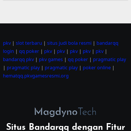
pkv
|
slot terbaru
|
situs judi bola resmi
|
bandarqq
login
|
qq poker
|
pkv
|
pkv
|
pkv
|
pkv
|
pkv
|
bandarqq pkv
|
pkv games
|
qq poker
|
pragmatic play
|
pragmatic play
|
pragmatic play
|
poker online
|
hematqq.pkvgamesresmi.org
Situs Bandarqq dengan Fitur