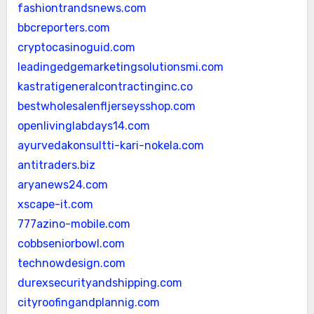
fashiontrandsnews.com
bbcreporters.com
cryptocasinoguid.com
leadingedgemarketingsolutionsmi.com
kastratigeneralcontractinginc.co
bestwholesalenfljerseysshop.com
openlivinglabdays14.com
ayurvedakonsultti-kari-nokela.com
antitraders.biz
aryanews24.com
xscape-it.com
777azino-mobile.com
cobbseniorbowl.com
technowdesign.com
durexsecurityandshipping.com
cityroofingandplannig.com