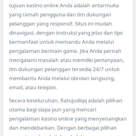
tujuan kasino online Anda adalah antarmuka
yang ramah pengguna dan tim dukungan
pelanggan yang responsif. Situs ini mudah
dinavigasi, dengan instruksi yang jelas dan tips
bermanfaat untuk memandu Anda melalui
pengalaman bermain game. Jika Anda pernah
mengalami masalah atau memiliki pertanyaan,
tim dukungan pelanggan tersedia 24/7 untuk
membantu Anda melalui obrolan langsung,
email, atau telepon.
Secara keseluruhan, Ratujudiqq adalah pilihan
utama bagi siapa pun yang mencari
pengalaman kasino online yang menyenangkan
dan mendebarkan. Dengan berbagai pilihan