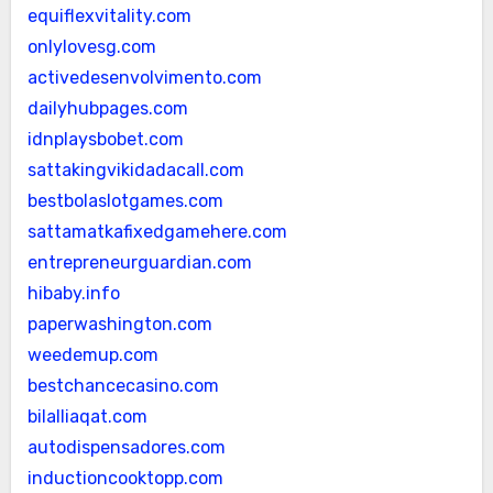
equiflexvitality.com
onlylovesg.com
activedesenvolvimento.com
dailyhubpages.com
idnplaysbobet.com
sattakingvikidadacall.com
bestbolaslotgames.com
sattamatkafixedgamehere.com
entrepreneurguardian.com
hibaby.info
paperwashington.com
weedemup.com
bestchancecasino.com
bilalliaqat.com
autodispensadores.com
inductioncooktopp.com