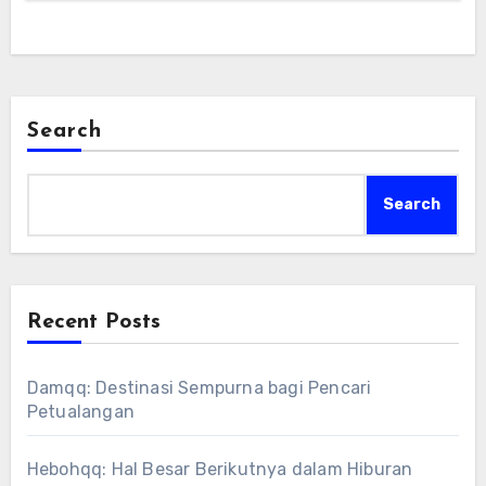
Search
Search
Recent Posts
Damqq: Destinasi Sempurna bagi Pencari
Petualangan
Hebohqq: Hal Besar Berikutnya dalam Hiburan