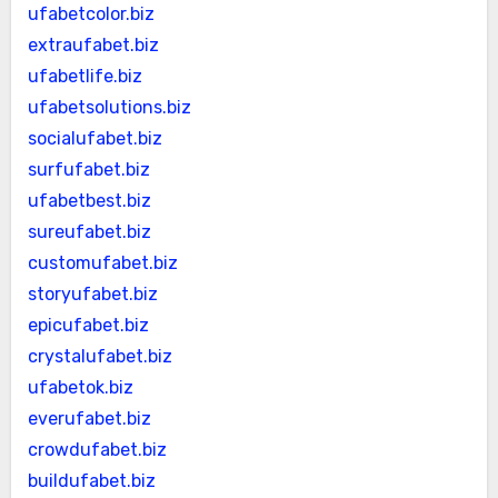
ufabetcolor.biz
extraufabet.biz
ufabetlife.biz
ufabetsolutions.biz
socialufabet.biz
surfufabet.biz
ufabetbest.biz
sureufabet.biz
customufabet.biz
storyufabet.biz
epicufabet.biz
crystalufabet.biz
ufabetok.biz
everufabet.biz
crowdufabet.biz
buildufabet.biz