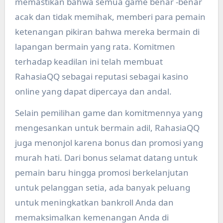
memastikan bahwa semua game benar -benar
acak dan tidak memihak, memberi para pemain
ketenangan pikiran bahwa mereka bermain di
lapangan bermain yang rata. Komitmen
terhadap keadilan ini telah membuat
RahasiaQQ sebagai reputasi sebagai kasino
online yang dapat dipercaya dan andal.
Selain pemilihan game dan komitmennya yang
mengesankan untuk bermain adil, RahasiaQQ
juga menonjol karena bonus dan promosi yang
murah hati. Dari bonus selamat datang untuk
pemain baru hingga promosi berkelanjutan
untuk pelanggan setia, ada banyak peluang
untuk meningkatkan bankroll Anda dan
memaksimalkan kemenangan Anda di