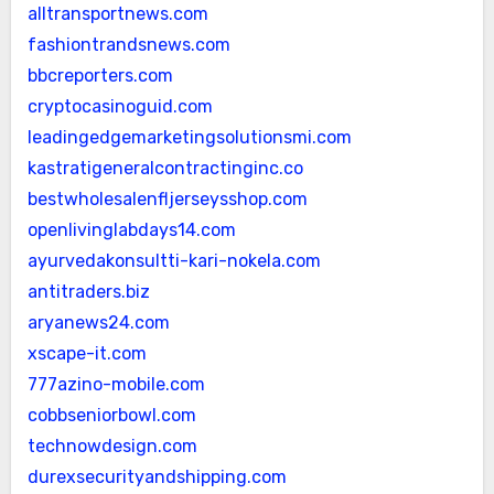
alltransportnews.com
fashiontrandsnews.com
bbcreporters.com
cryptocasinoguid.com
leadingedgemarketingsolutionsmi.com
kastratigeneralcontractinginc.co
bestwholesalenfljerseysshop.com
openlivinglabdays14.com
ayurvedakonsultti-kari-nokela.com
antitraders.biz
aryanews24.com
xscape-it.com
777azino-mobile.com
cobbseniorbowl.com
technowdesign.com
durexsecurityandshipping.com