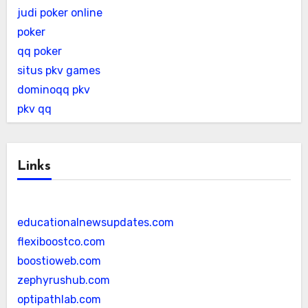
judi poker online
poker
qq poker
situs pkv games
dominoqq pkv
pkv qq
Links
educationalnewsupdates.com
flexiboostco.com
boostioweb.com
zephyrushub.com
optipathlab.com