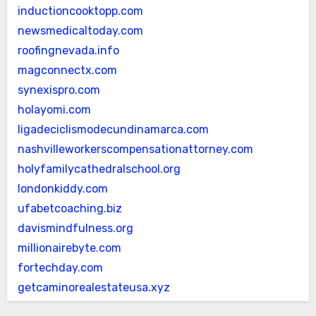
inductioncooktopp.com
newsmedicaltoday.com
roofingnevada.info
magconnectx.com
synexispro.com
holayomi.com
ligadeciclismodecundinamarca.com
nashvilleworkerscompensationattorney.com
holyfamilycathedralschool.org
londonkiddy.com
ufabetcoaching.biz
davismindfulness.org
millionairebyte.com
fortechday.com
getcaminorealestateusa.xyz