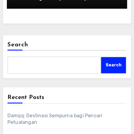
untuk Sukses
Search
Search
Recent Posts
Damqq: Destinasi Sempurna bagi Pencari
Petualangan