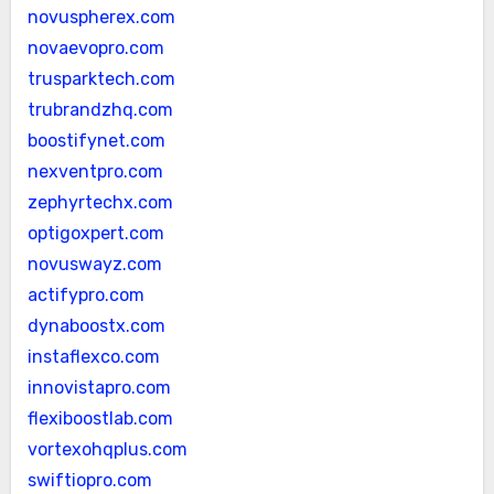
novuspherex.com
novaevopro.com
trusparktech.com
trubrandzhq.com
boostifynet.com
nexventpro.com
zephyrtechx.com
optigoxpert.com
novuswayz.com
actifypro.com
dynaboostx.com
instaflexco.com
innovistapro.com
flexiboostlab.com
vortexohqplus.com
swiftiopro.com