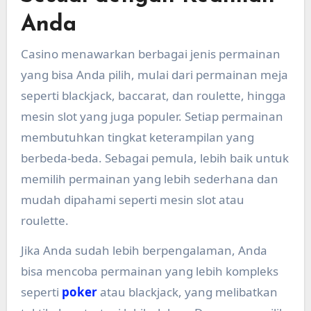
Anda
Casino menawarkan berbagai jenis permainan
yang bisa Anda pilih, mulai dari permainan meja
seperti blackjack, baccarat, dan roulette, hingga
mesin slot yang juga populer. Setiap permainan
membutuhkan tingkat keterampilan yang
berbeda-beda. Sebagai pemula, lebih baik untuk
memilih permainan yang lebih sederhana dan
mudah dipahami seperti mesin slot atau
roulette.
Jika Anda sudah lebih berpengalaman, Anda
bisa mencoba permainan yang lebih kompleks
seperti
poker
atau blackjack, yang melibatkan