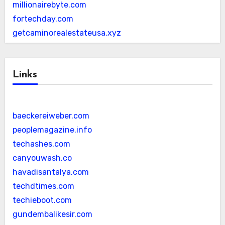
millionairebyte.com
fortechday.com
getcaminorealestateusa.xyz
Links
baeckereiweber.com
peoplemagazine.info
techashes.com
canyouwash.co
havadisantalya.com
techdtimes.com
techieboot.com
gundembalikesir.com