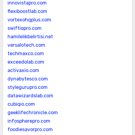
innovistapro.com
flexiboostlab.com
vortexohqplus.com
swiftiopro.com
hamilelikbelirtisi.net
versalotech.com
techmaxco.com
exceedolab.com
activaxio.com
dynabytesco.com
stylegurupro.com
datawizardslab.com
cubiqio.com
geeklifechronicle.com
infospherepro.com
foodiesavorpro.com