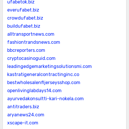
ufabetok.biz
everufabet.biz
crowdufabet.biz
buildufabet.biz
alltransportnews.com
fashiontrandsnews.com
bbcreporters.com
cryptocasinoguid.com
leadingedgemarketingsolutionsmi.com
kastratigeneralcontractinginc.co
bestwholesalenfljerseysshop.com
openlivinglabdays14.com
ayurvedakonsultti-kari-nokela.com
antitraders.biz
aryanews24.com
xscape-it.com