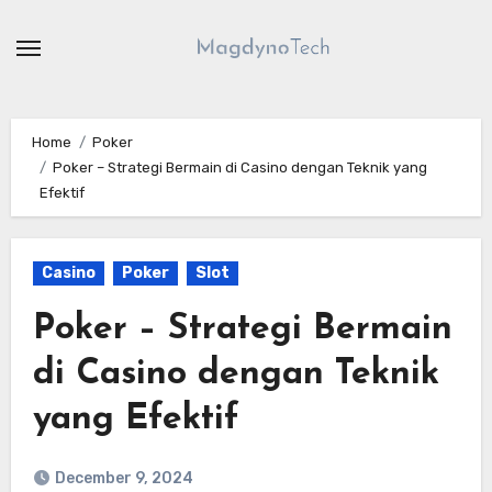
Skip
to
content
Home
Poker
Poker – Strategi Bermain di Casino dengan Teknik yang
Efektif
Casino
Poker
Slot
Poker – Strategi Bermain
di Casino dengan Teknik
yang Efektif
December 9, 2024