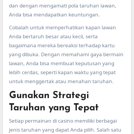
dan dengan mengamati pola taruhan lawan,
Anda bisa mendapatkan keuntungan.
Cobalah untuk memperhatikan kapan lawan
Anda bertaruh besar atau kecil, serta
bagaimana mereka bereaksi terhadap kartu
yang dibuka. Dengan memahami gaya bermain
lawan, Anda bisa membuat keputusan yang
lebih cerdas, seperti kapan waktu yang tepat
untuk menggertak atau menahan taruhan.
Gunakan Strategi
Taruhan yang Tepat
Setiap permainan di casino memiliki berbagai
jenis taruhan yang dapat Anda pilih. Salah satu