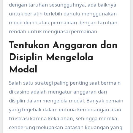
dengan taruhan sesungguhnya, ada baiknya
untuk berlatih terlebih dahulu menggunakan
mode demo atau permainan dengan taruhan
rendah untuk menguasai permainan.
Tentukan Anggaran dan
Disiplin Mengelola
Modal
Salah satu strategi paling penting saat bermain
di casino adalah mengatur anggaran dan
disiplin dalam mengelola modal. Banyak pemain
yang terjebak dalam euforia kemenangan atau
frustrasi karena kekalahan, sehingga mereka
cenderung melupakan batasan keuangan yang