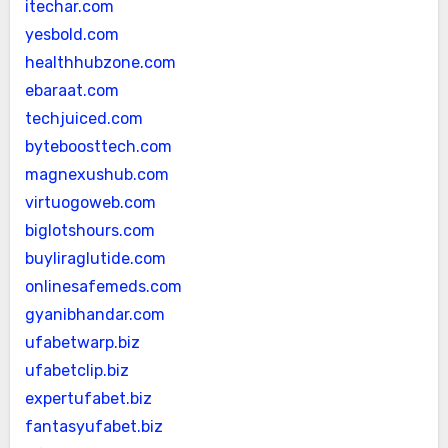
itechar.com
yesbold.com
healthhubzone.com
ebaraat.com
techjuiced.com
byteboosttech.com
magnexushub.com
virtuogoweb.com
biglotshours.com
buyliraglutide.com
onlinesafemeds.com
gyanibhandar.com
ufabetwarp.biz
ufabetclip.biz
expertufabet.biz
fantasyufabet.biz