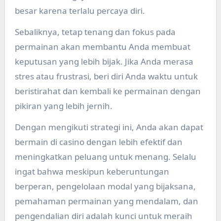
besar karena terlalu percaya diri.
Sebaliknya, tetap tenang dan fokus pada
permainan akan membantu Anda membuat
keputusan yang lebih bijak. Jika Anda merasa
stres atau frustrasi, beri diri Anda waktu untuk
beristirahat dan kembali ke permainan dengan
pikiran yang lebih jernih.
Dengan mengikuti strategi ini, Anda akan dapat
bermain di casino dengan lebih efektif dan
meningkatkan peluang untuk menang. Selalu
ingat bahwa meskipun keberuntungan
berperan, pengelolaan modal yang bijaksana,
pemahaman permainan yang mendalam, dan
pengendalian diri adalah kunci untuk meraih