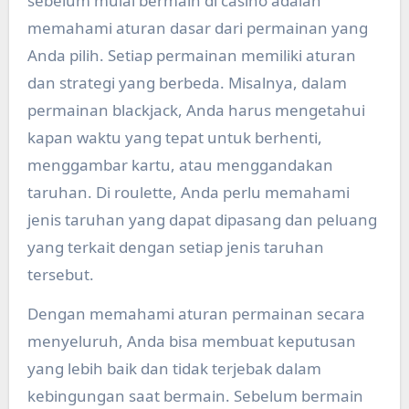
sebelum mulai bermain di casino adalah
memahami aturan dasar dari permainan yang
Anda pilih. Setiap permainan memiliki aturan
dan strategi yang berbeda. Misalnya, dalam
permainan blackjack, Anda harus mengetahui
kapan waktu yang tepat untuk berhenti,
menggambar kartu, atau menggandakan
taruhan. Di roulette, Anda perlu memahami
jenis taruhan yang dapat dipasang dan peluang
yang terkait dengan setiap jenis taruhan
tersebut.
Dengan memahami aturan permainan secara
menyeluruh, Anda bisa membuat keputusan
yang lebih baik dan tidak terjebak dalam
kebingungan saat bermain. Sebelum bermain