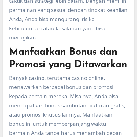
taktik dan strategi lebih dalam. Dengan memilih
permainan yang sesuai dengan tingkat keahlian
Anda, Anda bisa mengurangi risiko
kebingungan atau kesalahan yang bisa
merugikan.
Manfaatkan Bonus dan
Promosi yang Ditawarkan
Banyak casino, terutama casino online,
menawarkan berbagai bonus dan promosi
kepada pemain mereka. Misalnya, Anda bisa
mendapatkan bonus sambutan, putaran gratis,
atau promosi khusus lainnya. Manfaatkan
bonus ini untuk memperpanjang waktu
bermain Anda tanpa harus menambah beban