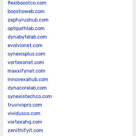
flexiboostco.com
boostioweb.com
zephyrushub.com
optipathlab.com
dynabytelab.com
evolvionet.com
synexisplus.com
vortexonet.com
maxxifynet.com
innovexahub.com
dynacorelab.com
synexistechco.com
truvivopro.com
vividusco.com
vortexahq.com
zenithifyit.com