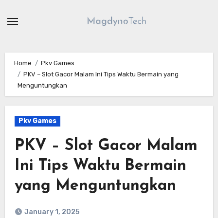
Skip
to
content
Home
Pkv Games
PKV – Slot Gacor Malam Ini Tips Waktu Bermain yang
Menguntungkan
Pkv Games
PKV – Slot Gacor Malam
Ini Tips Waktu Bermain
yang Menguntungkan
January 1, 2025