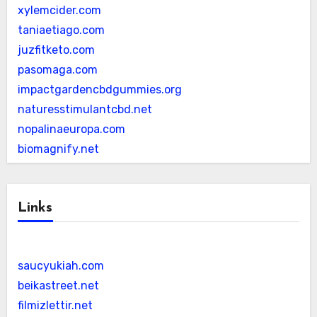
xylemcider.com
taniaetiago.com
juzfitketo.com
pasomaga.com
impactgardencbdgummies.org
naturesstimulantcbd.net
nopalinaeuropa.com
biomagnify.net
Links
saucyukiah.com
beikastreet.net
filmizlettir.net