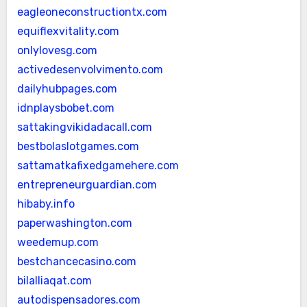
eagleoneconstructiontx.com
equiflexvitality.com
onlylovesg.com
activedesenvolvimento.com
dailyhubpages.com
idnplaysbobet.com
sattakingvikidadacall.com
bestbolaslotgames.com
sattamatkafixedgamehere.com
entrepreneurguardian.com
hibaby.info
paperwashington.com
weedemup.com
bestchancecasino.com
bilalliaqat.com
autodispensadores.com