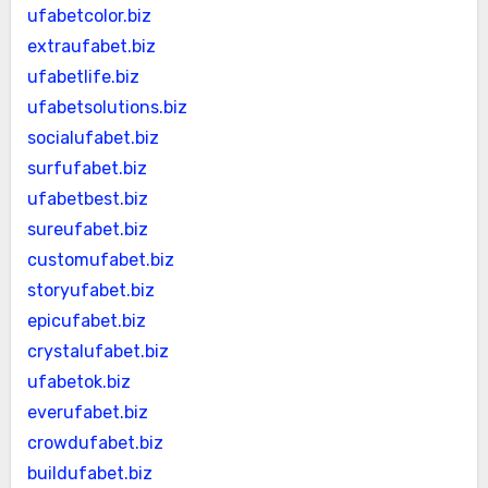
ufabetcolor.biz
extraufabet.biz
ufabetlife.biz
ufabetsolutions.biz
socialufabet.biz
surfufabet.biz
ufabetbest.biz
sureufabet.biz
customufabet.biz
storyufabet.biz
epicufabet.biz
crystalufabet.biz
ufabetok.biz
everufabet.biz
crowdufabet.biz
buildufabet.biz