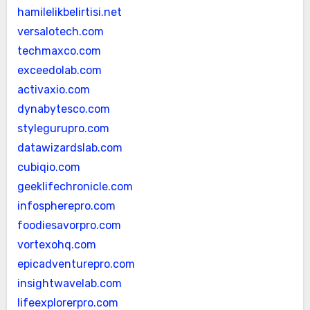
hamilelikbelirtisi.net
versalotech.com
techmaxco.com
exceedolab.com
activaxio.com
dynabytesco.com
stylegurupro.com
datawizardslab.com
cubiqio.com
geeklifechronicle.com
infospherepro.com
foodiesavorpro.com
vortexohq.com
epicadventurepro.com
insightwavelab.com
lifeexplorerpro.com