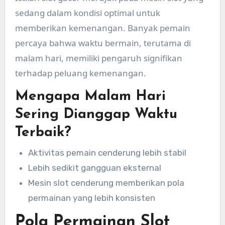
sedang dalam kondisi optimal untuk
memberikan kemenangan. Banyak pemain
percaya bahwa waktu bermain, terutama di
malam hari, memiliki pengaruh signifikan
terhadap peluang kemenangan.
Mengapa Malam Hari
Sering Dianggap Waktu
Terbaik?
Aktivitas pemain cenderung lebih stabil
Lebih sedikit gangguan eksternal
Mesin slot cenderung memberikan pola
permainan yang lebih konsisten
Pola Permainan Slot