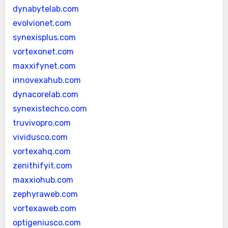
dynabytelab.com
evolvionet.com
synexisplus.com
vortexonet.com
maxxifynet.com
innovexahub.com
dynacorelab.com
synexistechco.com
truvivopro.com
vividusco.com
vortexahq.com
zenithifyit.com
maxxiohub.com
zephyraweb.com
vortexaweb.com
optigeniusco.com