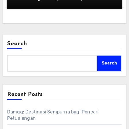
untuk Sukses
Search
Search
Recent Posts
Damqq: Destinasi Sempurna bagi Pencari
Petualangan