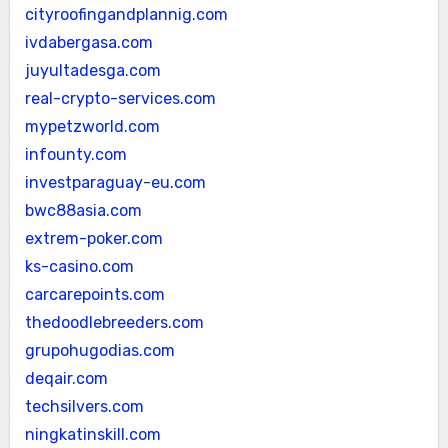
cityroofingandplannig.com
ivdabergasa.com
juyultadesga.com
real-crypto-services.com
mypetzworld.com
infounty.com
investparaguay-eu.com
bwc88asia.com
extrem-poker.com
ks-casino.com
carcarepoints.com
thedoodlebreeders.com
grupohugodias.com
deqair.com
techsilvers.com
ningkatinskill.com