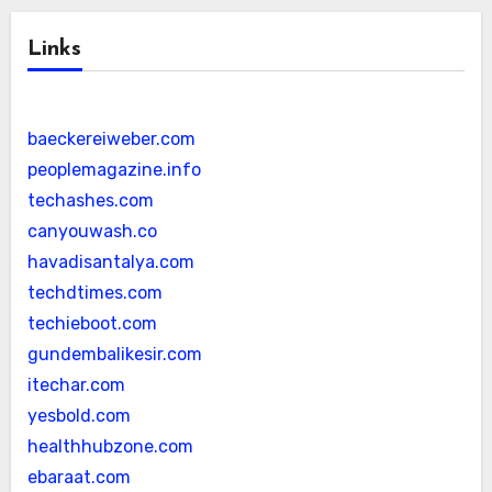
Links
baeckereiweber.com
peoplemagazine.info
techashes.com
canyouwash.co
havadisantalya.com
techdtimes.com
techieboot.com
gundembalikesir.com
itechar.com
yesbold.com
healthhubzone.com
ebaraat.com