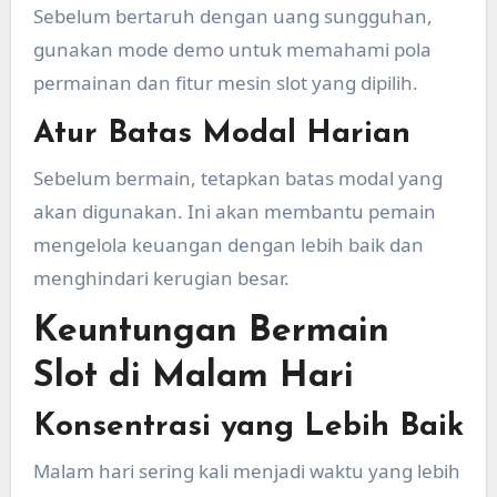
Sebelum bertaruh dengan uang sungguhan,
gunakan mode demo untuk memahami pola
permainan dan fitur mesin slot yang dipilih.
Atur Batas Modal Harian
Sebelum bermain, tetapkan batas modal yang
akan digunakan. Ini akan membantu pemain
mengelola keuangan dengan lebih baik dan
menghindari kerugian besar.
Keuntungan Bermain
Slot di Malam Hari
Konsentrasi yang Lebih Baik
Malam hari sering kali menjadi waktu yang lebih