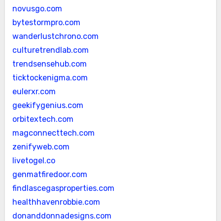
novusgo.com
bytestormpro.com
wanderlustchrono.com
culturetrendlab.com
trendsensehub.com
ticktockenigma.com
eulerxr.com
geekifygenius.com
orbitextech.com
magconnecttech.com
zenifyweb.com
livetogel.co
genmatfiredoor.com
findlascegasproperties.com
healthhavenrobbie.com
donanddonnadesigns.com