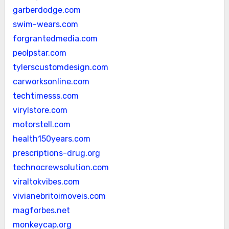
garberdodge.com
swim-wears.com
forgrantedmedia.com
peolpstar.com
tylerscustomdesign.com
carworksonline.com
techtimesss.com
virylstore.com
motorstell.com
health150years.com
prescriptions-drug.org
technocrewsolution.com
viraltokvibes.com
vivianebritoimoveis.com
magforbes.net
monkeycap.org