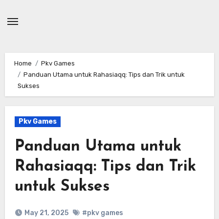
Skip
to
content
Home
Pkv Games
Panduan Utama untuk Rahasiaqq: Tips dan Trik untuk
Sukses
Pkv Games
Panduan Utama untuk
Rahasiaqq: Tips dan Trik
untuk Sukses
May 21, 2025
#pkv games