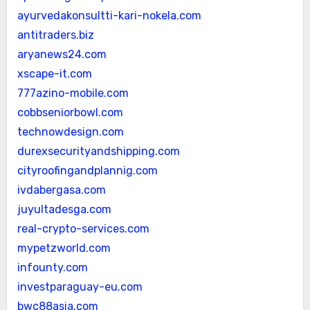
ayurvedakonsultti-kari-nokela.com
antitraders.biz
aryanews24.com
xscape-it.com
777azino-mobile.com
cobbseniorbowl.com
technowdesign.com
durexsecurityandshipping.com
cityroofingandplannig.com
ivdabergasa.com
juyultadesga.com
real-crypto-services.com
mypetzworld.com
infounty.com
investparaguay-eu.com
bwc88asia.com