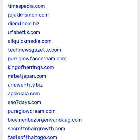
timespedia.com
jejakkrismon.com
diemthole.biz
ufabetkk.com
allquickmedia.com
technewsgazette.com
pureglowfacecream.com
kingofherrings.com
mrbetjapan.com
anewentity.biz
appkuala.com
seo7days.com
pureglowcream.com
bloemenbezorgenvandaag.com
secrettohairgrowth.com
tasteofthaitogo.com