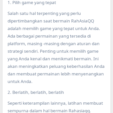
1. Pilih game yang tepat
Salah satu hal terpenting yang perlu
dipertimbangkan saat bermain RahAsiaQQ
adalah memilih game yang tepat untuk Anda.
Ada berbagai permainan yang tersedia di
platform, masing -masing dengan aturan dan
strategi sendiri. Penting untuk memilih game
yang Anda kenal dan menikmati bermain. Ini
akan meningkatkan peluang keberhasilan Anda
dan membuat permainan lebih menyenangkan
untuk Anda.
2. Berlatih, berlatih, berlatih
Seperti keterampilan lainnya, latihan membuat
sempurna dalam hal bermain Rahasiaqq.