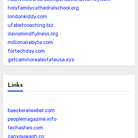
holyfamilycathedralschool.org
londonkiddy.com
ufabetcoaching.biz
davismindfulness.org
millionairebyte.com
fortechday.com
getcaminorealestateusa.xyz
Links
baeckereiweber.com
peoplemagazine.info
techashes.com
canyouwash.co