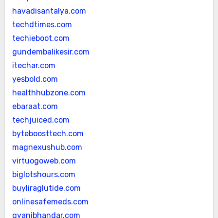
havadisantalya.com
techdtimes.com
techieboot.com
gundembalikesir.com
itechar.com
yesbold.com
healthhubzone.com
ebaraat.com
techjuiced.com
byteboosttech.com
magnexushub.com
virtuogoweb.com
biglotshours.com
buyliraglutide.com
onlinesafemeds.com
gyanibhandar.com