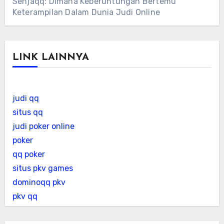
Senjaqq: Dimana Keberuntungan Bertemu
Keterampilan Dalam Dunia Judi Online
LINK LAINNYA
judi qq
situs qq
judi poker online
poker
qq poker
situs pkv games
dominoqq pkv
pkv qq