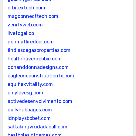
orbitextech.com
magconnecttech.com
zenifyweb.com
livetogel.co
genmatfiredoor.com
findlascegasproperties.com
healthhavenrobbie.com
donanddonnadesigns.com
eagleoneconstructiontx.com
equiflexvitality.com
onlylovesg.com
activedesenvolvimento.com
dailyhubpages.com
idnplaysbobet.com
sattakingvikidadacall.com
bestbolaslotgames.com