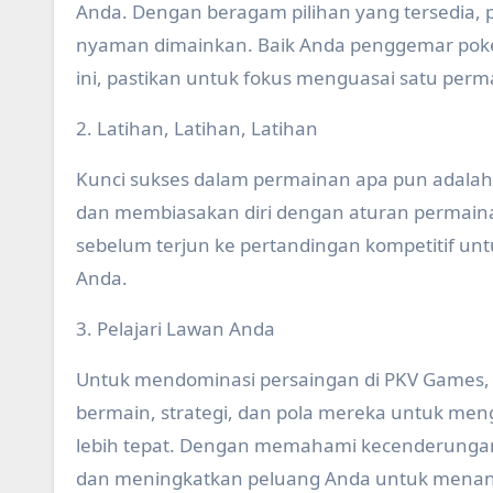
Anda. Dengan beragam pilihan yang tersedia,
nyaman dimainkan. Baik Anda penggemar poker,
ini, pastikan untuk fokus menguasai satu pe
2. Latihan, Latihan, Latihan
Kunci sukses dalam permainan apa pun adalah
dan membiasakan diri dengan aturan permainan
sebelum terjun ke pertandingan kompetitif u
Anda.
3. Pelajari Lawan Anda
Untuk mendominasi persaingan di PKV Games, 
bermain, strategi, dan pola mereka untuk me
lebih tepat. Dengan memahami kecenderungan
dan meningkatkan peluang Anda untuk menan