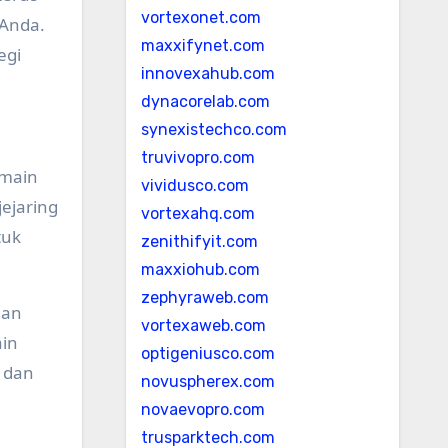
vortexonet.com
 Anda.
maxxifynet.com
egi
innovexahub.com
dynacorelab.com
synexistechco.com
truvivopro.com
emain
vividusco.com
jejaring
vortexahq.com
tuk
zenithifyit.com
maxxiohub.com
zephyraweb.com
gan
vortexaweb.com
ain
optigeniusco.com
h dan
novuspherex.com
novaevopro.com
trusparktech.com