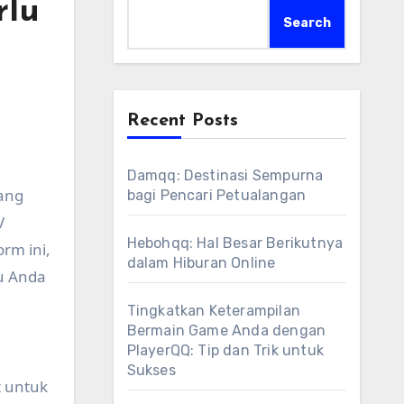
rlu
Search
Recent Posts
Damqq: Destinasi Sempurna
yang
bagi Pencari Petualangan
V
Hebohqq: Hal Besar Berikutnya
rm ini,
dalam Hiburan Online
u Anda
Tingkatkan Keterampilan
Bermain Game Anda dengan
PlayerQQ: Tip dan Trik untuk
Sukses
 untuk