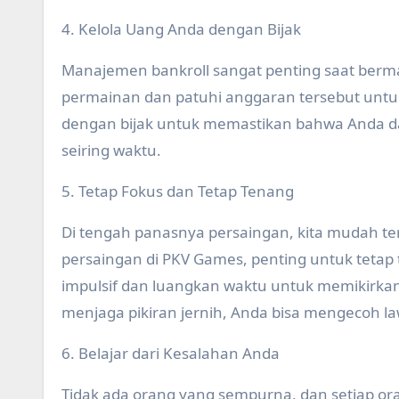
4. Kelola Uang Anda dengan Bijak
Manajemen bankroll sangat penting saat berma
permainan dan patuhi anggaran tersebut untu
dengan bijak untuk memastikan bahwa Anda d
seiring waktu.
5. Tetap Fokus dan Tetap Tenang
Di tengah panasnya persaingan, kita mudah t
persaingan di PKV Games, penting untuk tetap
impulsif dan luangkan waktu untuk memikirkan
menjaga pikiran jernih, Anda bisa mengecoh l
6. Belajar dari Kesalahan Anda
Tidak ada orang yang sempurna, dan setiap or