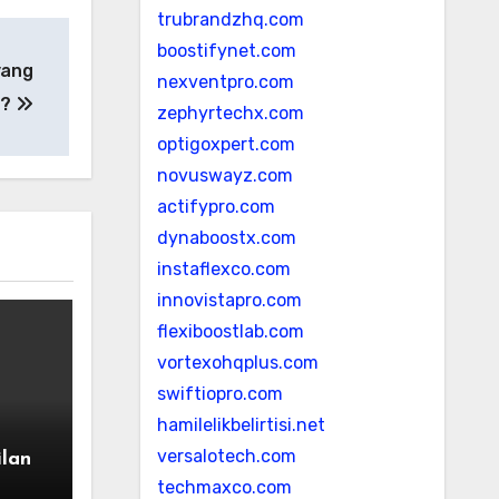
trubrandzhq.com
boostifynet.com
yang
nexventpro.com
a?
zephyrtechx.com
optigoxpert.com
novuswayz.com
actifypro.com
dynaboostx.com
instaflexco.com
innovistapro.com
flexiboostlab.com
vortexohqplus.com
swiftiopro.com
hamilelikbelirtisi.net
versalotech.com
lan
techmaxco.com