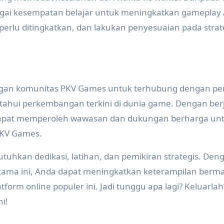
gai kesempatan belajar untuk meningkatkan gameplay
g perlu ditingkatkan, dan lakukan penyesuaian pada strat
ngan komunitas PKV Games untuk terhubung dengan p
getahui perkembangan terkini di dunia game. Dengan ber
 dapat memperoleh wawasan dan dukungan berharga un
PKV Games.
kan dedikasi, latihan, dan pemikiran strategis. Den
utama ini, Anda dapat meningkatkan keterampilan berm
orm online populer ini. Jadi tunggu apa lagi? Keluarla
i!