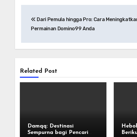
Post
Dari Pemula hingga Pro: Cara Meningkatka
navigation
Permainan Domino99 Anda
Related Post
Damqq: Destinasi
Heboh
Sempurna bagi Pencari
Berik