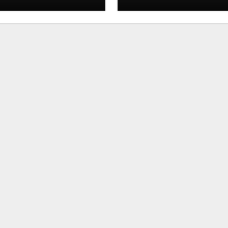
e
dengan PlayerQQ: Ti
Trik untuk Sukses