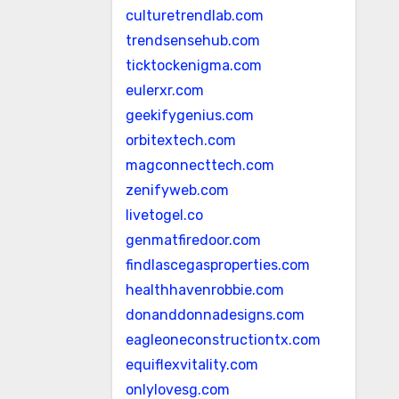
culturetrendlab.com
trendsensehub.com
ticktockenigma.com
eulerxr.com
geekifygenius.com
orbitextech.com
magconnecttech.com
zenifyweb.com
livetogel.co
genmatfiredoor.com
findlascegasproperties.com
healthhavenrobbie.com
donanddonnadesigns.com
eagleoneconstructiontx.com
equiflexvitality.com
onlylovesg.com