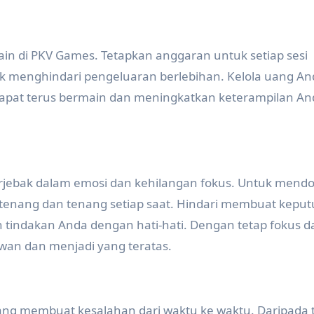
in di PKV Games. Tetapkan anggaran untuk setiap sesi
k menghindari pengeluaran berlebihan. Kelola uang An
apat terus bermain dan meningkatkan keterampilan An
erjebak dalam emosi dan kehilangan fokus. Untuk mend
 tenang dan tenang setiap saat. Hindari membuat kepu
 tindakan Anda dengan hati-hati. Dengan tetap fokus d
awan dan menjadi yang teratas.
ang membuat kesalahan dari waktu ke waktu. Daripada 