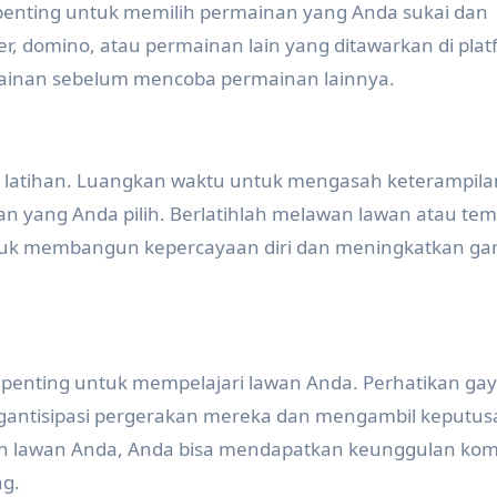
 penting untuk memilih permainan yang Anda sukai dan
 domino, atau permainan lain yang ditawarkan di plat
rmainan sebelum mencoba permainan lainnya.
 latihan. Luangkan waktu untuk mengasah keterampil
 yang Anda pilih. Berlatihlah melawan lawan atau tem
ntuk membangun kepercayaan diri dan meningkatkan g
penting untuk mempelajari lawan Anda. Perhatikan ga
ngantisipasi pergerakan mereka dan mengambil keputu
 lawan Anda, Anda bisa mendapatkan keunggulan komp
g.