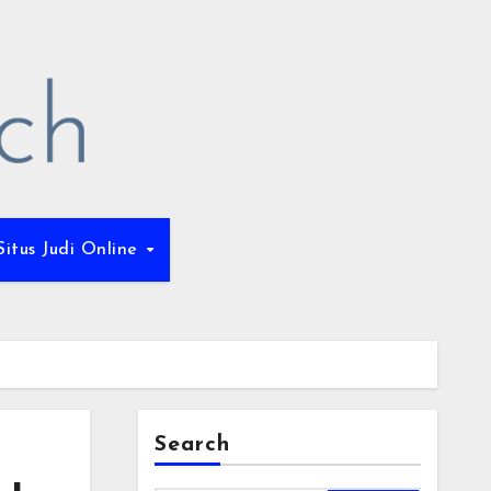
Situs Judi Online
Search