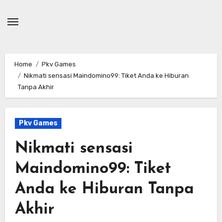
Skip
to
content
Home
Pkv Games
Nikmati sensasi Maindomino99: Tiket Anda ke Hiburan
Tanpa Akhir
Pkv Games
Nikmati sensasi
Maindomino99: Tiket
Anda ke Hiburan Tanpa
Akhir