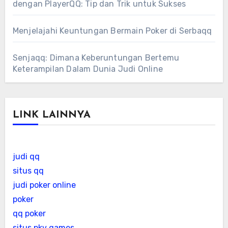
dengan PlayerQQ: Tip dan Trik untuk Sukses
Menjelajahi Keuntungan Bermain Poker di Serbaqq
Senjaqq: Dimana Keberuntungan Bertemu
Keterampilan Dalam Dunia Judi Online
LINK LAINNYA
judi qq
situs qq
judi poker online
poker
qq poker
situs pkv games