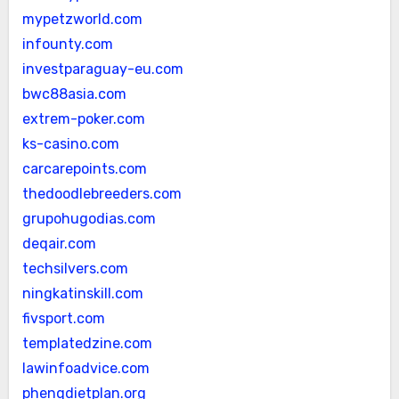
mypetzworld.com
infounty.com
investparaguay-eu.com
bwc88asia.com
extrem-poker.com
ks-casino.com
carcarepoints.com
thedoodlebreeders.com
grupohugodias.com
deqair.com
techsilvers.com
ningkatinskill.com
fivsport.com
templatedzine.com
lawinfoadvice.com
phenqdietplan.org