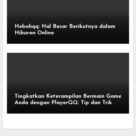
Hebohqq: Hal Besar Berikutnya dalam
Hiburan Online
Tingkatkan Keterampilan Bermain Game
Anda dengan PlayerQQ: Tip dan Trik
untuk Sukses