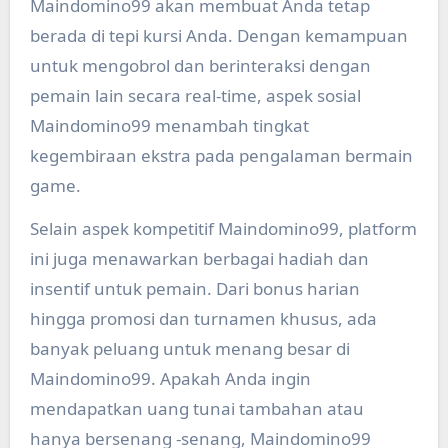
Maindomino99 akan membuat Anda tetap
berada di tepi kursi Anda. Dengan kemampuan
untuk mengobrol dan berinteraksi dengan
pemain lain secara real-time, aspek sosial
Maindomino99 menambah tingkat
kegembiraan ekstra pada pengalaman bermain
game.
Selain aspek kompetitif Maindomino99, platform
ini juga menawarkan berbagai hadiah dan
insentif untuk pemain. Dari bonus harian
hingga promosi dan turnamen khusus, ada
banyak peluang untuk menang besar di
Maindomino99. Apakah Anda ingin
mendapatkan uang tunai tambahan atau
hanya bersenang -senang, Maindomino99