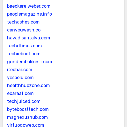
baeckereiweber.com
peoplemagazine.info
techashes.com
canyouwash.co
havadisantalya.com
techdtimes.com
techieboot.com
gundembalikesir.com
itechar.com
yesbold.com
healthhubzone.com
ebaraat.com
techjuiced.com
byteboosttech.com
magnexushub.com
virtuogoweb.com