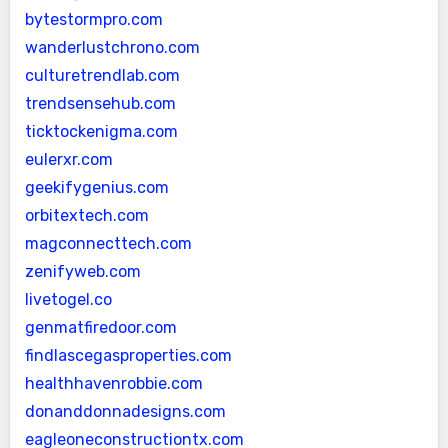
bytestormpro.com
wanderlustchrono.com
culturetrendlab.com
trendsensehub.com
ticktockenigma.com
eulerxr.com
geekifygenius.com
orbitextech.com
magconnecttech.com
zenifyweb.com
livetogel.co
genmatfiredoor.com
findlascegasproperties.com
healthhavenrobbie.com
donanddonnadesigns.com
eagleoneconstructiontx.com