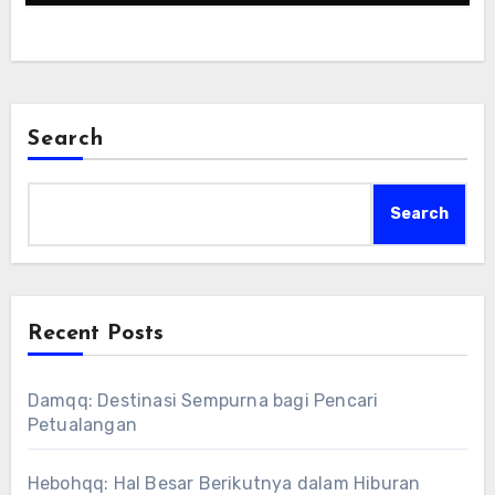
Search
Search
Recent Posts
Damqq: Destinasi Sempurna bagi Pencari
Petualangan
Hebohqq: Hal Besar Berikutnya dalam Hiburan