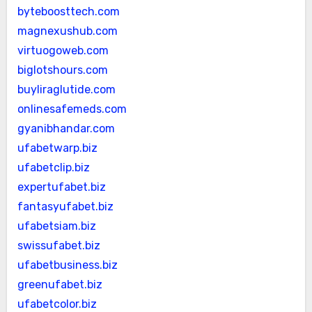
byteboosttech.com
magnexushub.com
virtuogoweb.com
biglotshours.com
buyliraglutide.com
onlinesafemeds.com
gyanibhandar.com
ufabetwarp.biz
ufabetclip.biz
expertufabet.biz
fantasyufabet.biz
ufabetsiam.biz
swissufabet.biz
ufabetbusiness.biz
greenufabet.biz
ufabetcolor.biz