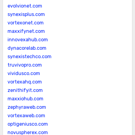
evolvionet.com
synexisplus.com
vortexonet.com
maxxifynet.com
innovexahub.com
dynacorelab.com
synexistechco.com
truvivopro.com
vividusco.com
vortexahq.com
zenithifyit.com
maxxiohub.com
zephyraweb.com
vortexaweb.com
optigeniusco.com
novuspherex.com