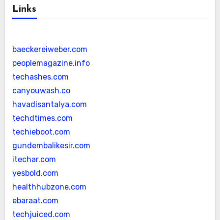
Links
baeckereiweber.com
peoplemagazine.info
techashes.com
canyouwash.co
havadisantalya.com
techdtimes.com
techieboot.com
gundembalikesir.com
itechar.com
yesbold.com
healthhubzone.com
ebaraat.com
techjuiced.com