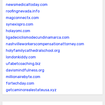
newsmedicaltoday.com
roofingnevada.info
magconnectx.com
synexispro.com
holayomi.com
ligadeciclismodecundinamarca.com
nashvilleworkerscompensationattorney.com
holyfamilycathedralschool.org
londonkiddy.com
ufabetcoaching.biz
davismindfulness.org
millionairebyte.com
fortechday.com
getcaminorealestateusa.xyz