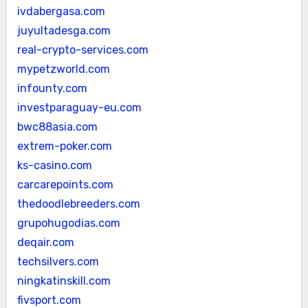
ivdabergasa.com
juyultadesga.com
real-crypto-services.com
mypetzworld.com
infounty.com
investparaguay-eu.com
bwc88asia.com
extrem-poker.com
ks-casino.com
carcarepoints.com
thedoodlebreeders.com
grupohugodias.com
deqair.com
techsilvers.com
ningkatinskill.com
fivsport.com