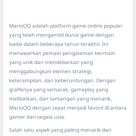
MarioQQ adalah platform game online populer
yang telah mengambil dunia game dengan
badai dalam beberapa tahun terakhir. Ini
menawarkan pemain pengalaman bermain
yang unik dan mendebarkan yang
menggabungkan elemen strategi,
keterampilan, dan keberuntungan. Dengan
grafiknya yang semarak, gameplay yang
melibatkan, dan tantangan yang menarik,
MarioQQ dengan cepat menjadi favorit di antara
gamer dari segala usia.
Salah satu aspek yang paling menarik dari