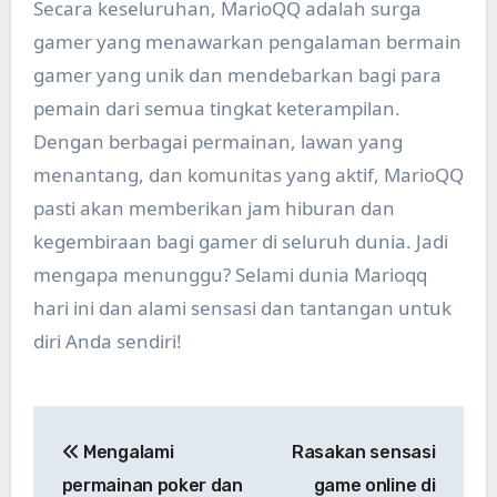
Secara keseluruhan, MarioQQ adalah surga
gamer yang menawarkan pengalaman bermain
gamer yang unik dan mendebarkan bagi para
pemain dari semua tingkat keterampilan.
Dengan berbagai permainan, lawan yang
menantang, dan komunitas yang aktif, MarioQQ
pasti akan memberikan jam hiburan dan
kegembiraan bagi gamer di seluruh dunia. Jadi
mengapa menunggu? Selami dunia Marioqq
hari ini dan alami sensasi dan tantangan untuk
diri Anda sendiri!
Post
Mengalami
Rasakan sensasi
navigation
permainan poker dan
game online di