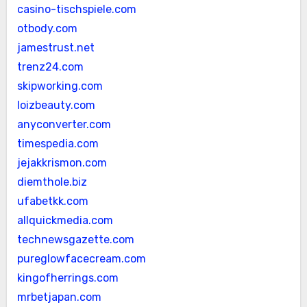
casino-tischspiele.com
otbody.com
jamestrust.net
trenz24.com
skipworking.com
loizbeauty.com
anyconverter.com
timespedia.com
jejakkrismon.com
diemthole.biz
ufabetkk.com
allquickmedia.com
technewsgazette.com
pureglowfacecream.com
kingofherrings.com
mrbetjapan.com