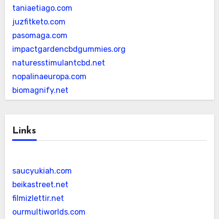
taniaetiago.com
juzfitketo.com
pasomaga.com
impactgardencbdgummies.org
naturesstimulantcbd.net
nopalinaeuropa.com
biomagnify.net
Links
saucyukiah.com
beikastreet.net
filmizlettir.net
ourmultiworlds.com