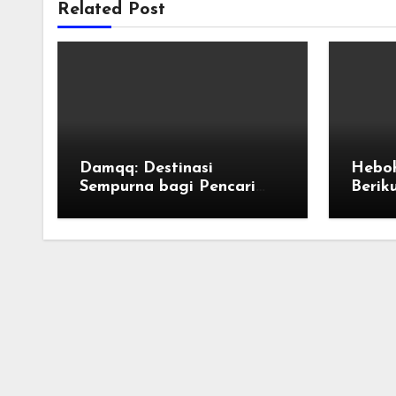
Related Post
Damqq: Destinasi
Heboh
Sempurna bagi Pencari
Berik
Petualangan
Onlin