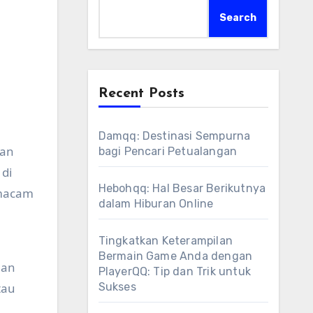
Search
Recent Posts
Damqq: Destinasi Sempurna
dan
bagi Pencari Petualangan
 di
Hebohqq: Hal Besar Berikutnya
 macam
dalam Hiburan Online
Tingkatkan Keterampilan
Bermain Game Anda dengan
nan
PlayerQQ: Tip dan Trik untuk
tau
Sukses