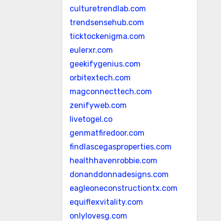
culturetrendlab.com
trendsensehub.com
ticktockenigma.com
eulerxr.com
geekifygenius.com
orbitextech.com
magconnecttech.com
zenifyweb.com
livetogel.co
genmatfiredoor.com
findlascegasproperties.com
healthhavenrobbie.com
donanddonnadesigns.com
eagleoneconstructiontx.com
equiflexvitality.com
onlylovesg.com