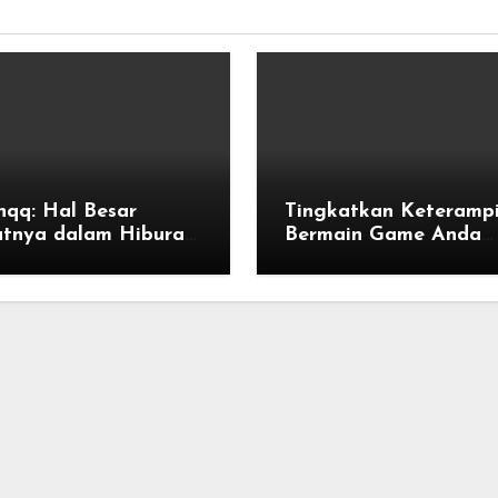
qq: Hal Besar
Tingkatkan Keterampi
utnya dalam Hiburan
Bermain Game Anda
e
dengan PlayerQQ: Ti
Trik untuk Sukses