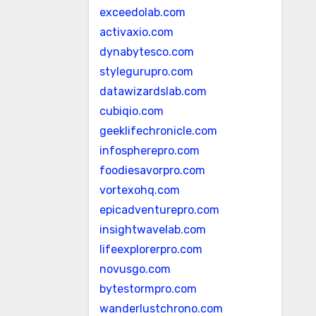
exceedolab.com
activaxio.com
dynabytesco.com
stylegurupro.com
datawizardslab.com
cubiqio.com
geeklifechronicle.com
infospherepro.com
foodiesavorpro.com
vortexohq.com
epicadventurepro.com
insightwavelab.com
lifeexplorerpro.com
novusgo.com
bytestormpro.com
wanderlustchrono.com