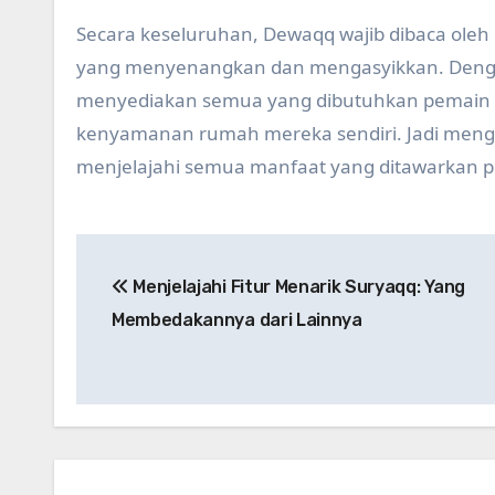
Secara keseluruhan, Dewaqq wajib dibaca ole
yang menyenangkan dan mengasyikkan. Dengan
menyediakan semua yang dibutuhkan pemain u
kenyamanan rumah mereka sendiri. Jadi meng
menjelajahi semua manfaat yang ditawarkan pl
Post
Menjelajahi Fitur Menarik Suryaqq: Yang
navigation
Membedakannya dari Lainnya