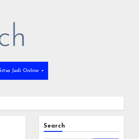
Situs Judi Online
Search