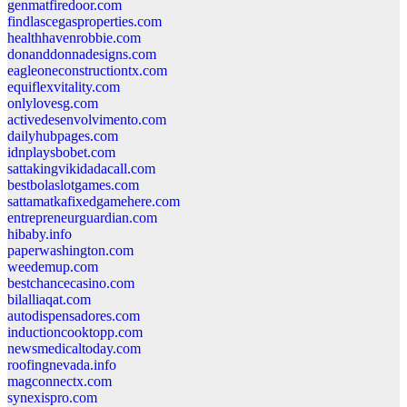
genmatfiredoor.com
findlascegasproperties.com
healthhavenrobbie.com
donanddonnadesigns.com
eagleoneconstructiontx.com
equiflexvitality.com
onlylovesg.com
activedesenvolvimento.com
dailyhubpages.com
idnplaysbobet.com
sattakingvikidadacall.com
bestbolaslotgames.com
sattamatkafixedgamehere.com
entrepreneurguardian.com
hibaby.info
paperwashington.com
weedemup.com
bestchancecasino.com
bilalliaqat.com
autodispensadores.com
inductioncooktopp.com
newsmedicaltoday.com
roofingnevada.info
magconnectx.com
synexispro.com