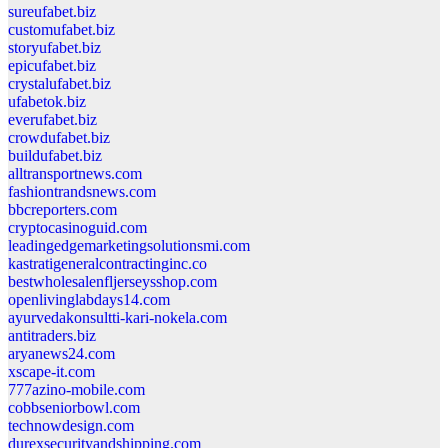
sureufabet.biz
customufabet.biz
storyufabet.biz
epicufabet.biz
crystalufabet.biz
ufabetok.biz
everufabet.biz
crowdufabet.biz
buildufabet.biz
alltransportnews.com
fashiontrandsnews.com
bbcreporters.com
cryptocasinoguid.com
leadingedgemarketingsolutionsmi.com
kastratigeneralcontractinginc.co
bestwholesalenfljerseysshop.com
openlivinglabdays14.com
ayurvedakonsultti-kari-nokela.com
antitraders.biz
aryanews24.com
xscape-it.com
777azino-mobile.com
cobbseniorbowl.com
technowdesign.com
durexsecurityandshipping.com