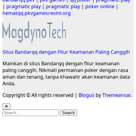
|
pragmatic play
|
pragmatic play
|
poker online
|
hematqq.pkvgamesresmi.org
Situs Bandarqq dengan Fitur Keamanan Paling Canggih
Mainkan di situs Bandarqq dengan fitur keamanan
paling canggih. Nikmati permainan poker dengan rasa
aman dan tenang, tanpa khawatir akan keamanan data
Anda.
Copyright © All rights reserved
|
Blogus
by
Themeansar
.
Search
for: