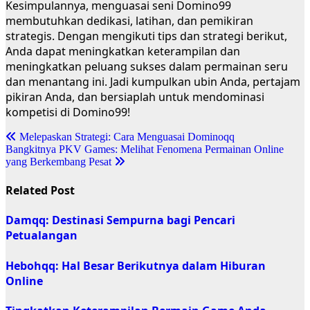
Kesimpulannya, menguasai seni Domino99
membutuhkan dedikasi, latihan, dan pemikiran
strategis. Dengan mengikuti tips dan strategi berikut,
Anda dapat meningkatkan keterampilan dan
meningkatkan peluang sukses dalam permainan seru
dan menantang ini. Jadi kumpulkan ubin Anda, pertajam
pikiran Anda, dan bersiaplah untuk mendominasi
kompetisi di Domino99!
Post
Melepaskan Strategi: Cara Menguasai Dominoqq
Bangkitnya PKV Games: Melihat Fenomena Permainan Online
navigation
yang Berkembang Pesat
Related Post
Damqq: Destinasi Sempurna bagi Pencari
Petualangan
Hebohqq: Hal Besar Berikutnya dalam Hiburan
Online