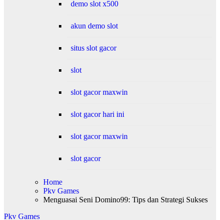
demo slot x500
akun demo slot
situs slot gacor
slot
slot gacor maxwin
slot gacor hari ini
slot gacor maxwin
slot gacor
Home
Pkv Games
Menguasai Seni Domino99: Tips dan Strategi Sukses
Pkv Games