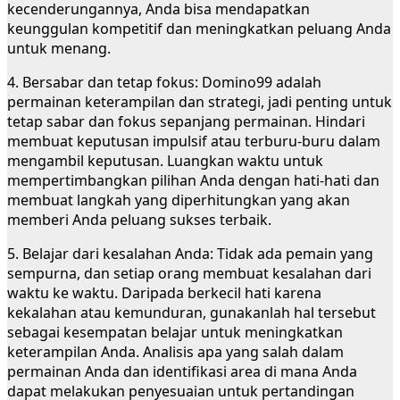
kecenderungannya, Anda bisa mendapatkan
keunggulan kompetitif dan meningkatkan peluang Anda
untuk menang.
4. Bersabar dan tetap fokus: Domino99 adalah
permainan keterampilan dan strategi, jadi penting untuk
tetap sabar dan fokus sepanjang permainan. Hindari
membuat keputusan impulsif atau terburu-buru dalam
mengambil keputusan. Luangkan waktu untuk
mempertimbangkan pilihan Anda dengan hati-hati dan
membuat langkah yang diperhitungkan yang akan
memberi Anda peluang sukses terbaik.
5. Belajar dari kesalahan Anda: Tidak ada pemain yang
sempurna, dan setiap orang membuat kesalahan dari
waktu ke waktu. Daripada berkecil hati karena
kekalahan atau kemunduran, gunakanlah hal tersebut
sebagai kesempatan belajar untuk meningkatkan
keterampilan Anda. Analisis apa yang salah dalam
permainan Anda dan identifikasi area di mana Anda
dapat melakukan penyesuaian untuk pertandingan