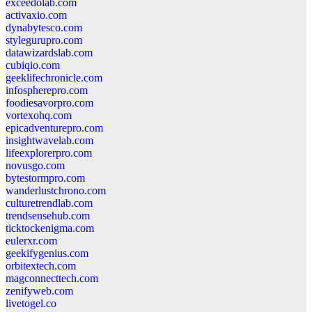
exceedolab.com
activaxio.com
dynabytesco.com
stylegurupro.com
datawizardslab.com
cubiqio.com
geeklifechronicle.com
infospherepro.com
foodiesavorpro.com
vortexohq.com
epicadventurepro.com
insightwavelab.com
lifeexplorerpro.com
novusgo.com
bytestormpro.com
wanderlustchrono.com
culturetrendlab.com
trendsensehub.com
ticktockenigma.com
eulerxr.com
geekifygenius.com
orbitextech.com
magconnecttech.com
zenifyweb.com
livetogel.co