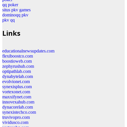
qq poker
situs pkv games
dominoqq pkv
pkv qq
Links
educationalnewsupdates.com
flexiboostco.com
boostioweb.com
zephyrushub.com
optipathlab.com
dynabytelab.com
evolvionet.com
synexisplus.com
vortexonet.com
maxxifynet.com
innovexahub.com
dynacorelab.com
synexistechco.com
truvivopro.com
vividusco.com