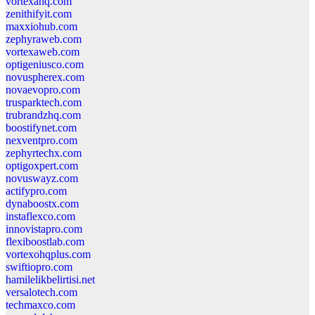
vortexahq.com
zenithifyit.com
maxxiohub.com
zephyraweb.com
vortexaweb.com
optigeniusco.com
novuspherex.com
novaevopro.com
trusparktech.com
trubrandzhq.com
boostifynet.com
nexventpro.com
zephyrtechx.com
optigoxpert.com
novuswayz.com
actifypro.com
dynaboostx.com
instaflexco.com
innovistapro.com
flexiboostlab.com
vortexohqplus.com
swiftiopro.com
hamilelikbelirtisi.net
versalotech.com
techmaxco.com