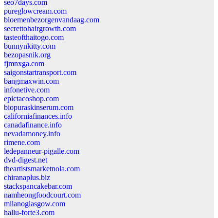
seo7days.com
pureglowcream.com
bloemenbezorgenvandaag.com
secrettohairgrowth.com
tasteofthaitogo.com
bunnynkitty.com
bezopasnik.org
fjmnxga.com
saigonstartransport.com
bangmaxwin.com
infonetive.com
epictacoshop.com
biopuraskinserum.com
californiafinances.info
canadafinance.info
nevadamoney.info
rimene.com
ledepanneur-pigalle.com
dvd-digest.net
theartistsmarketnola.com
chiranaplus.biz
stackspancakebar.com
namheongfoodcourt.com
milanoglasgow.com
hallu-forte3.com