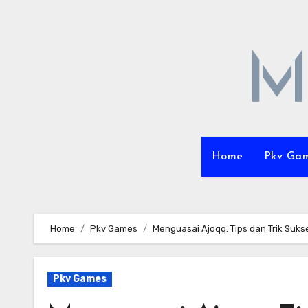
Skip
to
content
Home
Pkv Ga
Home
Pkv Games
Menguasai Ajoqq: Tips dan Trik Suks
Pkv Games