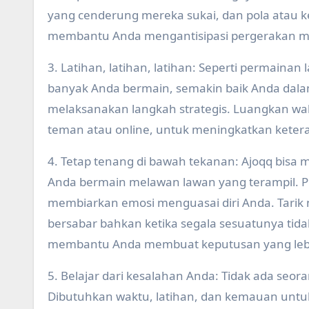
yang cenderung mereka sukai, dan pola atau k
membantu Anda mengantisipasi pergerakan me
3. Latihan, latihan, latihan: Seperti permaina
banyak Anda bermain, semakin baik Anda dal
melaksanakan langkah strategis. Luangkan wakt
teman atau online, untuk meningkatkan keter
4. Tetap tenang di bawah tekanan: Ajoqq bisa 
Anda bermain melawan lawan yang terampil. Pe
membiarkan emosi menguasai diri Anda. Tarik 
bersabar bahkan ketika segala sesuatunya tida
membantu Anda membuat keputusan yang lebi
5. Belajar dari kesalahan Anda: Tidak ada seo
Dibutuhkan waktu, latihan, dan kemauan untuk 