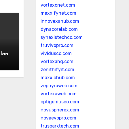
vortexonet.com
maxxifynet.com
innovexahub.com
dynacorelab.com
synexistechco.com
truvivopro.com
vividusco.com
lan
vortexahq.com
p dan
zenithifyit.com
maxxiohub.com
zephyraweb.com
vortexaweb.com
optigeniusco.com
novuspherex.com
novaevopro.com
trusparktech.com