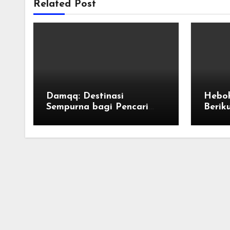
Related Post
Damqq: Destinasi
Heboh
Sempurna bagi Pencari
Berik
Petualangan
Onlin