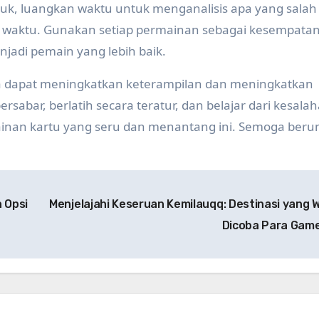
k, luangkan waktu untuk menganalisis apa yang salah
 waktu. Gunakan setiap permainan sebagai kesempatan
adi pemain yang lebih baik.
Anda dapat meningkatkan keterampilan dan meningkatkan
ersabar, berlatih secara teratur, dan belajar dari kesala
ainan kartu yang seru dan menantang ini. Semoga beru
 Opsi
Menjelajahi Keseruan Kemilauqq: Destinasi yang W
Dicoba Para Gam