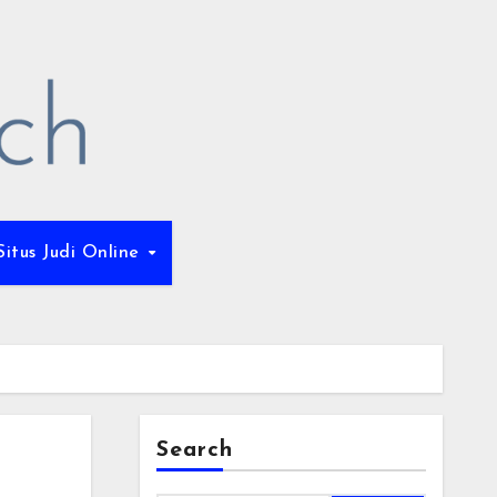
Situs Judi Online
Search