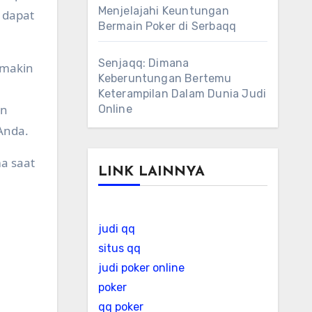
Menjelajahi Keuntungan
 dapat
Bermain Poker di Serbaqq
Senjaqq: Dimana
emakin
Keberuntungan Bertemu
Keterampilan Dalam Dunia Judi
an
Online
Anda.
a saat
LINK LAINNYA
judi qq
situs qq
judi poker online
poker
qq poker