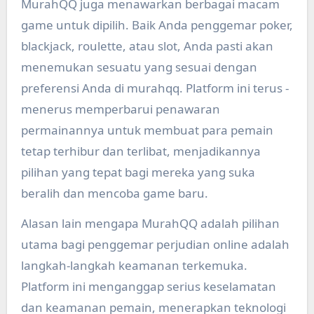
MurahQQ juga menawarkan berbagai macam
game untuk dipilih. Baik Anda penggemar poker,
blackjack, roulette, atau slot, Anda pasti akan
menemukan sesuatu yang sesuai dengan
preferensi Anda di murahqq. Platform ini terus -
menerus memperbarui penawaran
permainannya untuk membuat para pemain
tetap terhibur dan terlibat, menjadikannya
pilihan yang tepat bagi mereka yang suka
beralih dan mencoba game baru.
Alasan lain mengapa MurahQQ adalah pilihan
utama bagi penggemar perjudian online adalah
langkah-langkah keamanan terkemuka.
Platform ini menganggap serius keselamatan
dan keamanan pemain, menerapkan teknologi