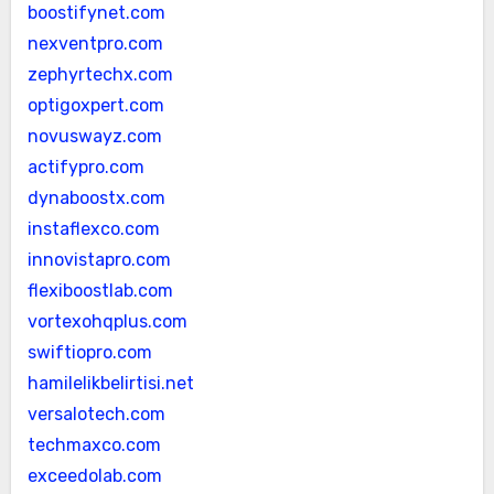
boostifynet.com
nexventpro.com
zephyrtechx.com
optigoxpert.com
novuswayz.com
actifypro.com
dynaboostx.com
instaflexco.com
innovistapro.com
flexiboostlab.com
vortexohqplus.com
swiftiopro.com
hamilelikbelirtisi.net
versalotech.com
techmaxco.com
exceedolab.com