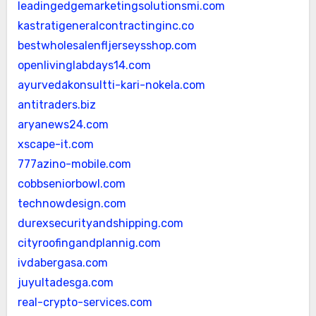
leadingedgemarketingsolutionsmi.com
kastratigeneralcontractinginc.co
bestwholesalenfljerseysshop.com
openlivinglabdays14.com
ayurvedakonsultti-kari-nokela.com
antitraders.biz
aryanews24.com
xscape-it.com
777azino-mobile.com
cobbseniorbowl.com
technowdesign.com
durexsecurityandshipping.com
cityroofingandplannig.com
ivdabergasa.com
juyultadesga.com
real-crypto-services.com