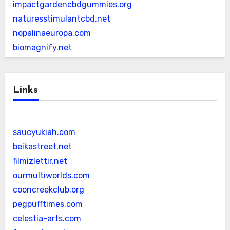
impactgardencbdgummies.org
naturesstimulantcbd.net
nopalinaeuropa.com
biomagnify.net
Links
saucyukiah.com
beikastreet.net
filmizlettir.net
ourmultiworlds.com
cooncreekclub.org
pegpufftimes.com
celestia-arts.com