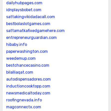
dailyhubpages.com
idnplaysbobet.com
sattakingvikidadacall.com
bestbolaslotgames.com
sattamatkafixedgamehere.com
entrepreneurguardian.com
hibaby.info
paperwashington.com
weedemup.com
bestchancecasino.com
bilalliaqat.com
autodispensadores.com
inductioncooktopp.com
newsmedicaltoday.com
roofingnevada.info
magconnectx.com