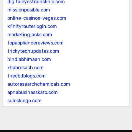
digitaleyestrainclinic.com
missionposible.com
online-casinos-vegas.com
xfinityrouterlogin.com
marketingjacks.com
topappliancereviews.com
trickytechupdates.com
hindiabhimaan.com
khabresach.com
thecbdblogs.com
autoresearchchemicals.com
apnabusinesskaro.com
suleckiego.com