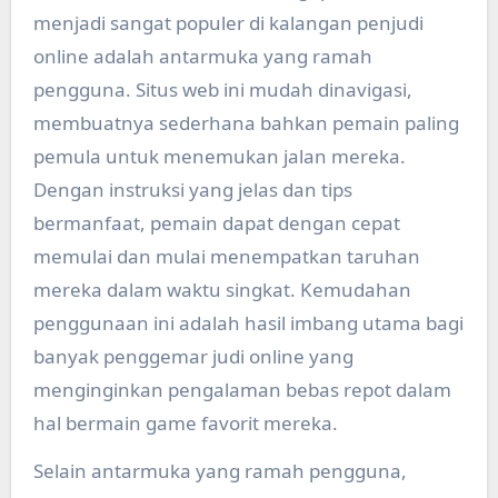
menjadi sangat populer di kalangan penjudi
online adalah antarmuka yang ramah
pengguna. Situs web ini mudah dinavigasi,
membuatnya sederhana bahkan pemain paling
pemula untuk menemukan jalan mereka.
Dengan instruksi yang jelas dan tips
bermanfaat, pemain dapat dengan cepat
memulai dan mulai menempatkan taruhan
mereka dalam waktu singkat. Kemudahan
penggunaan ini adalah hasil imbang utama bagi
banyak penggemar judi online yang
menginginkan pengalaman bebas repot dalam
hal bermain game favorit mereka.
Selain antarmuka yang ramah pengguna,