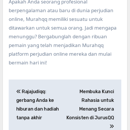
Apakah Anda seorang profesional
berpengalaman atau baru di dunia perjudian
online, Murahqq memiliki sesuatu untuk
ditawarkan untuk semua orang. Jadi mengapa
menunggu? Bergabunglah dengan ribuan
pemain yang telah menjadikan Murahqq
platform perjudian online mereka dan mulai
bermain hari ini!
Post
Rajajudiqq:
Membuka Kunci
navigation
gerbang Anda ke
Rahasia untuk
hiburan dan hadiah
Menang Secara
tanpa akhir
Konsisten di JurusQQ