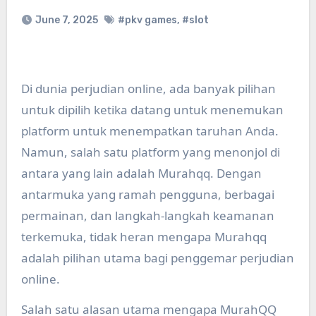
June 7, 2025
#pkv games
,
#slot
Di dunia perjudian online, ada banyak pilihan
untuk dipilih ketika datang untuk menemukan
platform untuk menempatkan taruhan Anda.
Namun, salah satu platform yang menonjol di
antara yang lain adalah Murahqq. Dengan
antarmuka yang ramah pengguna, berbagai
permainan, dan langkah-langkah keamanan
terkemuka, tidak heran mengapa Murahqq
adalah pilihan utama bagi penggemar perjudian
online.
Salah satu alasan utama mengapa MurahQQ