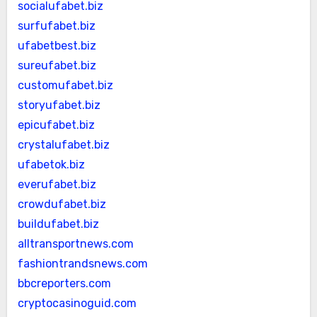
socialufabet.biz
surfufabet.biz
ufabetbest.biz
sureufabet.biz
customufabet.biz
storyufabet.biz
epicufabet.biz
crystalufabet.biz
ufabetok.biz
everufabet.biz
crowdufabet.biz
buildufabet.biz
alltransportnews.com
fashiontrandsnews.com
bbcreporters.com
cryptocasinoguid.com