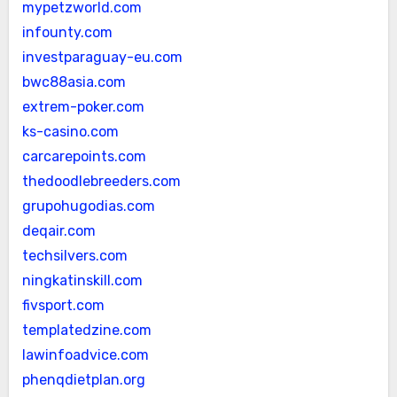
mypetzworld.com
infounty.com
investparaguay-eu.com
bwc88asia.com
extrem-poker.com
ks-casino.com
carcarepoints.com
thedoodlebreeders.com
grupohugodias.com
deqair.com
techsilvers.com
ningkatinskill.com
fivsport.com
templatedzine.com
lawinfoadvice.com
phenqdietplan.org