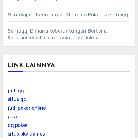
Menjelajahi Keuntungan Bermain Poker di Serbaqq
Senjaqq: Dimana Keberuntungan Bertemu
Keterampilan Dalam Dunia Judi Online
LINK LAINNYA
judi qq
situs qq
judi poker online
poker
qq poker
situs pkv games