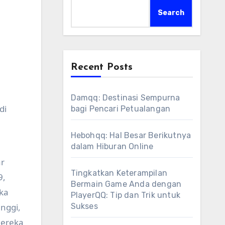
Search
Recent Posts
Damqq: Destinasi Sempurna
di
bagi Pencari Petualangan
Hebohqq: Hal Besar Berikutnya
dalam Hiburan Online
r
Tingkatkan Keterampilan
9,
Bermain Game Anda dengan
ka
PlayerQQ: Tip dan Trik untuk
nggi,
Sukses
mereka