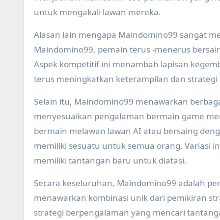
untuk mengakali lawan mereka.
Alasan lain mengapa Maindomino99 sangat mena
Maindomino99, pemain terus -menerus bersaing 
Aspek kompetitif ini menambah lapisan kegem
terus meningkatkan keterampilan dan strateg
Selain itu, Maindomino99 menawarkan berbag
menyesuaikan pengalaman bermain game mere
bermain melawan lawan AI atau bersaing den
memiliki sesuatu untuk semua orang. Variasi 
memiliki tantangan baru untuk diatasi.
Secara keseluruhan, Maindomino99 adalah pe
menawarkan kombinasi unik dari pemikiran stra
strategi berpengalaman yang mencari tantang