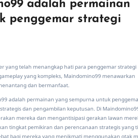
o99 adalah permainan
k penggemar strategi
r yang telah menangkap hati para penggemar strategi 
n gameplay yang kompleks, Maindomino99 menawarkan
menantang dan bermanfaat.
o99 adalah permainan yang sempurna untuk penggema
 strategis dan pengambilan keputusan. Di Maindomino9
erakan mereka dan mengantisipasi gerakan lawan mere
kan tingkat pemikiran dan perencanaan strategis yang ti
bat bagi mereka yang menikmati menggunakan otak 