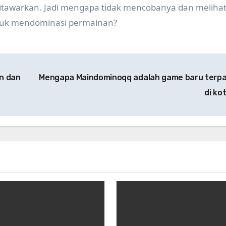
itawarkan. Jadi mengapa tidak mencobanya dan meliha
ntuk mendominasi permainan?
n dan
Mengapa Maindominoqq adalah game baru terp
di ko