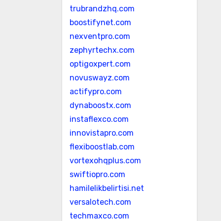
trubrandzhq.com
boostifynet.com
nexventpro.com
zephyrtechx.com
optigoxpert.com
novuswayz.com
actifypro.com
dynaboostx.com
instaflexco.com
innovistapro.com
flexiboostlab.com
vortexohqplus.com
swiftiopro.com
hamilelikbelirtisi.net
versalotech.com
techmaxco.com