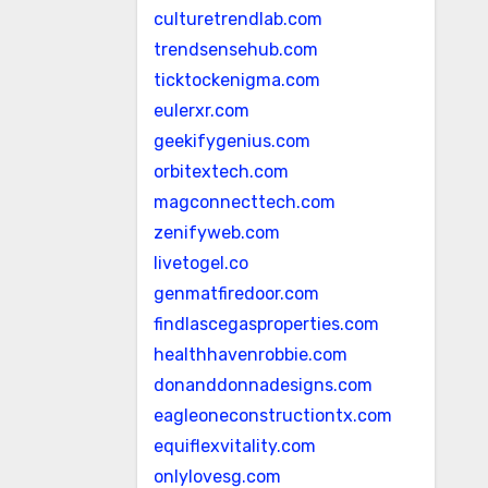
culturetrendlab.com
trendsensehub.com
ticktockenigma.com
eulerxr.com
geekifygenius.com
orbitextech.com
magconnecttech.com
zenifyweb.com
livetogel.co
genmatfiredoor.com
findlascegasproperties.com
healthhavenrobbie.com
donanddonnadesigns.com
eagleoneconstructiontx.com
equiflexvitality.com
onlylovesg.com