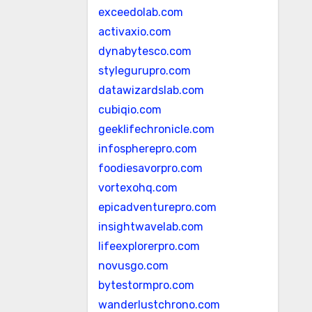
exceedolab.com
activaxio.com
dynabytesco.com
stylegurupro.com
datawizardslab.com
cubiqio.com
geeklifechronicle.com
infospherepro.com
foodiesavorpro.com
vortexohq.com
epicadventurepro.com
insightwavelab.com
lifeexplorerpro.com
novusgo.com
bytestormpro.com
wanderlustchrono.com