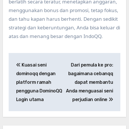
berlatih secara teratur, menetapkan anggaran,
menggunakan bonus dan promosi, tetap fokus,
dan tahu kapan harus berhenti. Dengan sedikit
strategi dan keberuntungan, Anda bisa keluar di
atas dan menang besar dengan IndoQQ.
Post
Kuasai seni
Dari pemula ke pro:
navigation
dominoqq dengan
bagaimana cebanqq
platform ramah
dapat membantu
pengguna DominoQQ
Anda menguasai seni
Login utama
perjudian online