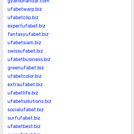
gyanibhandar.com
ufabetwarp.biz
ufabetclip.biz
expertufabet.biz
fantasyufabet.biz
ufabetsiam.biz
swissufabet.biz
ufabetbusiness.biz
greenufabet.biz
ufabetcolor.biz
extraufabet.biz
ufabetlife.biz
ufabetsolutions.biz
socialufabet.biz
surfufabet.biz
ufabetbest.biz