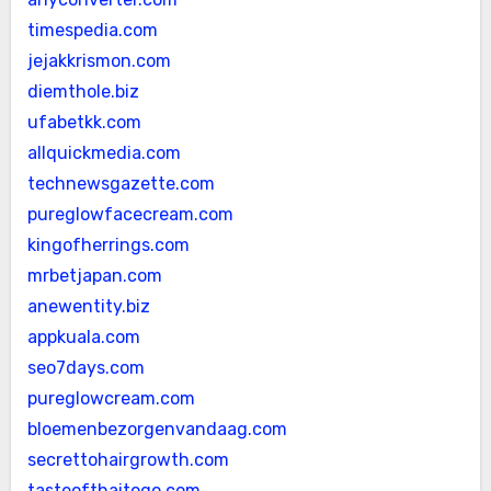
timespedia.com
jejakkrismon.com
diemthole.biz
ufabetkk.com
allquickmedia.com
technewsgazette.com
pureglowfacecream.com
kingofherrings.com
mrbetjapan.com
anewentity.biz
appkuala.com
seo7days.com
pureglowcream.com
bloemenbezorgenvandaag.com
secrettohairgrowth.com
tasteofthaitogo.com