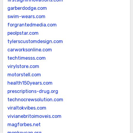
garberdodge.com
swim-wears.com
forgrantedmedia.com
peolpstar.com
tylerscustomdesign.com
carworksonline.com
techtimesss.com
virylstore.com
motorstell.com
health150years.com
prescriptions-drug.org
technocrewsolution.com
viraltokvibes.com
vivianebritoimoveis.com
magforbes.net
monkeycap.org