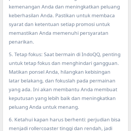
kemenangan Anda dan meningkatkan peluang
keberhasilan Anda. Pastikan untuk membaca
syarat dan ketentuan setiap promosi untuk
memastikan Anda memenuhi persyaratan
penarikan.
5. Tetap fokus: Saat bermain di IndoQQ, penting
untuk tetap fokus dan menghindari gangguan.
Matikan ponsel Anda, hilangkan kebisingan
latar belakang, dan fokuslah pada permainan
yang ada. Ini akan membantu Anda membuat
keputusan yang lebih baik dan meningkatkan
peluang Anda untuk menang.
6. Ketahui kapan harus berhenti: perjudian bisa
menjadi rollercoaster tinggi dan rendah, jadi