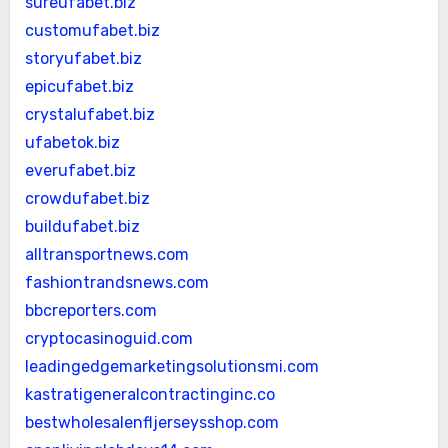
sureufabet.biz
customufabet.biz
storyufabet.biz
epicufabet.biz
crystalufabet.biz
ufabetok.biz
everufabet.biz
crowdufabet.biz
buildufabet.biz
alltransportnews.com
fashiontrandsnews.com
bbcreporters.com
cryptocasinoguid.com
leadingedgemarketingsolutionsmi.com
kastratigeneralcontractinginc.co
bestwholesalenfljerseysshop.com