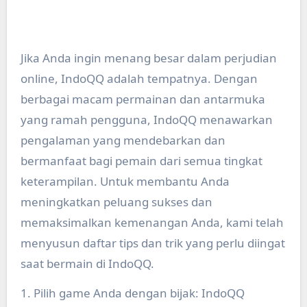
Jika Anda ingin menang besar dalam perjudian
online, IndoQQ adalah tempatnya. Dengan
berbagai macam permainan dan antarmuka
yang ramah pengguna, IndoQQ menawarkan
pengalaman yang mendebarkan dan
bermanfaat bagi pemain dari semua tingkat
keterampilan. Untuk membantu Anda
meningkatkan peluang sukses dan
memaksimalkan kemenangan Anda, kami telah
menyusun daftar tips dan trik yang perlu diingat
saat bermain di IndoQQ.
1. Pilih game Anda dengan bijak: IndoQQ