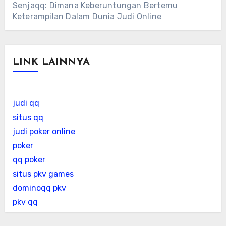
Senjaqq: Dimana Keberuntungan Bertemu
Keterampilan Dalam Dunia Judi Online
LINK LAINNYA
judi qq
situs qq
judi poker online
poker
qq poker
situs pkv games
dominoqq pkv
pkv qq