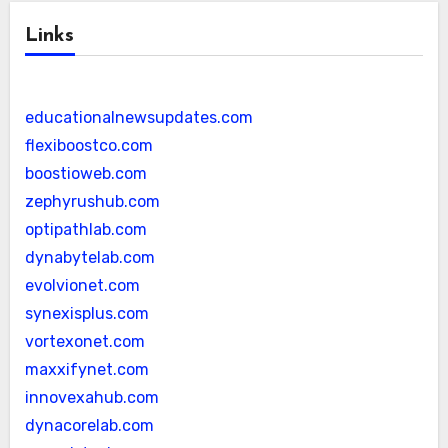
Links
educationalnewsupdates.com
flexiboostco.com
boostioweb.com
zephyrushub.com
optipathlab.com
dynabytelab.com
evolvionet.com
synexisplus.com
vortexonet.com
maxxifynet.com
innovexahub.com
dynacorelab.com