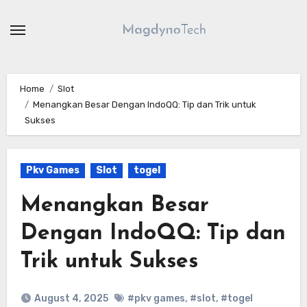
Skip
to
content
Home
Slot
Menangkan Besar Dengan IndoQQ: Tip dan Trik untuk
Sukses
Pkv Games
Slot
togel
Menangkan Besar
Dengan IndoQQ: Tip dan
Trik untuk Sukses
August 4, 2025
#pkv games
,
#slot
,
#togel