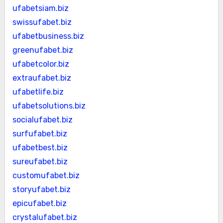
ufabetsiam.biz
swissufabet.biz
ufabetbusiness.biz
greenufabet.biz
ufabetcolor.biz
extraufabet.biz
ufabetlife.biz
ufabetsolutions.biz
socialufabet.biz
surfufabet.biz
ufabetbest.biz
sureufabet.biz
customufabet.biz
storyufabet.biz
epicufabet.biz
crystalufabet.biz