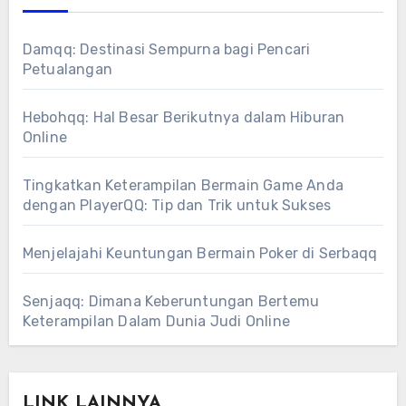
Damqq: Destinasi Sempurna bagi Pencari
Petualangan
Hebohqq: Hal Besar Berikutnya dalam Hiburan
Online
Tingkatkan Keterampilan Bermain Game Anda
dengan PlayerQQ: Tip dan Trik untuk Sukses
Menjelajahi Keuntungan Bermain Poker di Serbaqq
Senjaqq: Dimana Keberuntungan Bertemu
Keterampilan Dalam Dunia Judi Online
LINK LAINNYA