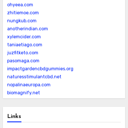
ohyeea.com
zhitiemoe.com
nungkub.com
anotherindian.com
xylemcider.com
taniaetiago.com
juzfitketo.com
pasomaga.com
impactgardencbdgummies.org
naturesstimulantcbd.net
nopalinaeuropa.com
biomagnify.net
Links