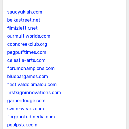
saucyukiah.com
beikastreet.net
filmizlettir.net
ourmultiworlds.com
cooncreekclub.org
pegpufftimes.com
celestia-arts.com
forumchampions.com
bluebargames.com
festivaldelamalou.com
firstsigninnovations.com
garberdodge.com
swim-wears.com
forgrantedmedia.com
peolpstar.com