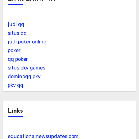
judi qq
situs qq
judi poker online
poker
qq poker
situs pkv games
dominoqq pkv
pkv qq
Links
educationalnewsupdates.com