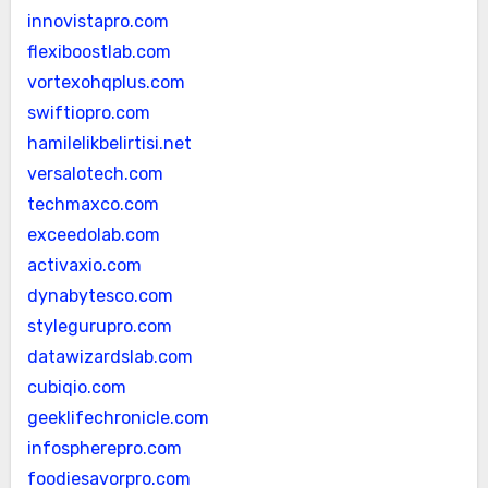
innovistapro.com
flexiboostlab.com
vortexohqplus.com
swiftiopro.com
hamilelikbelirtisi.net
versalotech.com
techmaxco.com
exceedolab.com
activaxio.com
dynabytesco.com
stylegurupro.com
datawizardslab.com
cubiqio.com
geeklifechronicle.com
infospherepro.com
foodiesavorpro.com