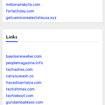
millionairebyte.com
fortechday.com
getcaminorealestateusa.xyz
Links
baeckereiweber.com
peoplemagazine.info
techashes.com
canyouwash.co
havadisantalya.com
techdtimes.com
techieboot.com
gundembalikesir.com