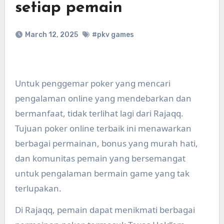
setiap pemain
March 12, 2025
#pkv games
Untuk penggemar poker yang mencari
pengalaman online yang mendebarkan dan
bermanfaat, tidak terlihat lagi dari Rajaqq.
Tujuan poker online terbaik ini menawarkan
berbagai permainan, bonus yang murah hati,
dan komunitas pemain yang bersemangat
untuk pengalaman bermain game yang tak
terlupakan.
Di Rajaqq, pemain dapat menikmati berbagai