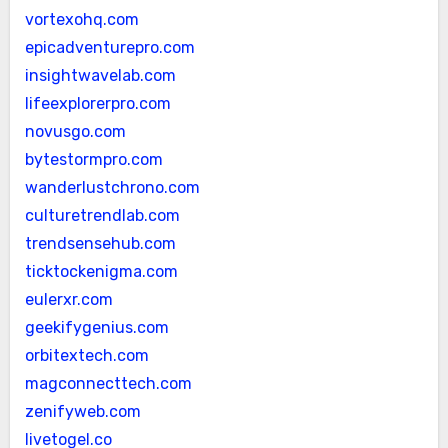
vortexohq.com
epicadventurepro.com
insightwavelab.com
lifeexplorerpro.com
novusgo.com
bytestormpro.com
wanderlustchrono.com
culturetrendlab.com
trendsensehub.com
ticktockenigma.com
eulerxr.com
geekifygenius.com
orbitextech.com
magconnecttech.com
zenifyweb.com
livetogel.co