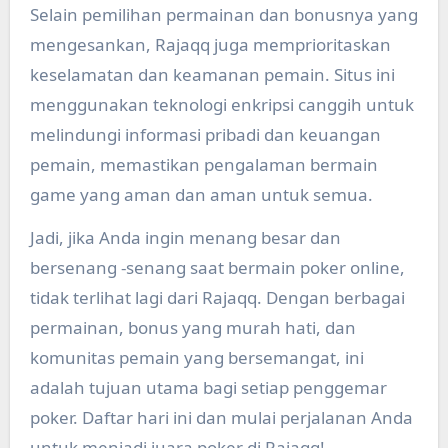
Selain pemilihan permainan dan bonusnya yang
mengesankan, Rajaqq juga memprioritaskan
keselamatan dan keamanan pemain. Situs ini
menggunakan teknologi enkripsi canggih untuk
melindungi informasi pribadi dan keuangan
pemain, memastikan pengalaman bermain
game yang aman dan aman untuk semua.
Jadi, jika Anda ingin menang besar dan
bersenang -senang saat bermain poker online,
tidak terlihat lagi dari Rajaqq. Dengan berbagai
permainan, bonus yang murah hati, dan
komunitas pemain yang bersemangat, ini
adalah tujuan utama bagi setiap penggemar
poker. Daftar hari ini dan mulai perjalanan Anda
untuk menjadi juara poker di Rajaqq!