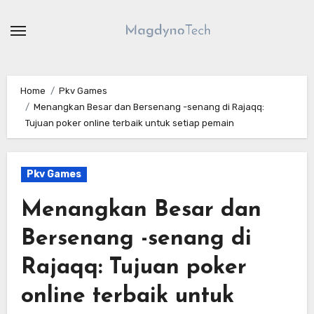
Skip
to
content
Home
Pkv Games
Menangkan Besar dan Bersenang -senang di Rajaqq:
Tujuan poker online terbaik untuk setiap pemain
Pkv Games
Menangkan Besar dan
Bersenang -senang di
Rajaqq: Tujuan poker
online terbaik untuk