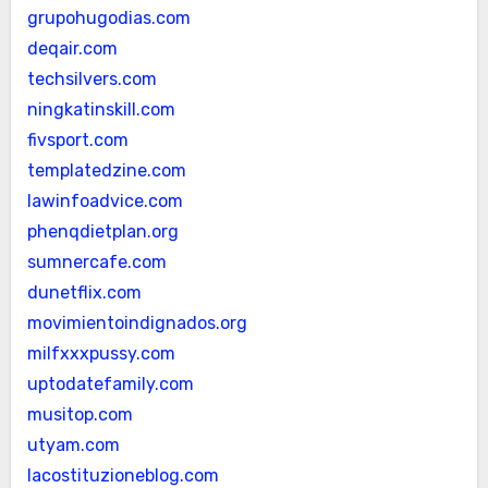
grupohugodias.com
deqair.com
techsilvers.com
ningkatinskill.com
fivsport.com
templatedzine.com
lawinfoadvice.com
phenqdietplan.org
sumnercafe.com
dunetflix.com
movimientoindignados.org
milfxxxpussy.com
uptodatefamily.com
musitop.com
utyam.com
lacostituzioneblog.com