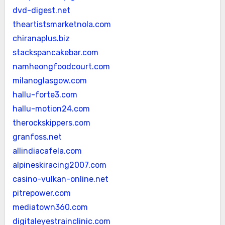
dvd-digest.net
theartistsmarketnola.com
chiranaplus.biz
stackspancakebar.com
namheongfoodcourt.com
milanoglasgow.com
hallu-forte3.com
hallu-motion24.com
therockskippers.com
granfoss.net
allindiacafela.com
alpineskiracing2007.com
casino-vulkan-online.net
pitrepower.com
mediatown360.com
digitaleyestrainclinic.com