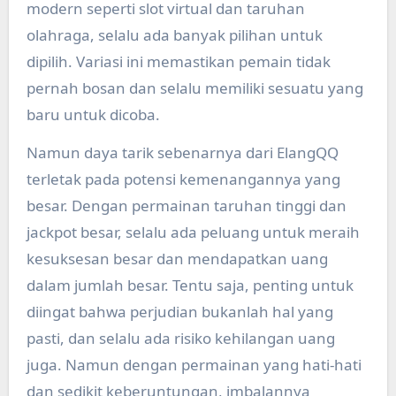
modern seperti slot virtual dan taruhan
olahraga, selalu ada banyak pilihan untuk
dipilih. Variasi ini memastikan pemain tidak
pernah bosan dan selalu memiliki sesuatu yang
baru untuk dicoba.
Namun daya tarik sebenarnya dari ElangQQ
terletak pada potensi kemenangannya yang
besar. Dengan permainan taruhan tinggi dan
jackpot besar, selalu ada peluang untuk meraih
kesuksesan besar dan mendapatkan uang
dalam jumlah besar. Tentu saja, penting untuk
diingat bahwa perjudian bukanlah hal yang
pasti, dan selalu ada risiko kehilangan uang
juga. Namun dengan permainan yang hati-hati
dan sedikit keberuntungan, imbalannya