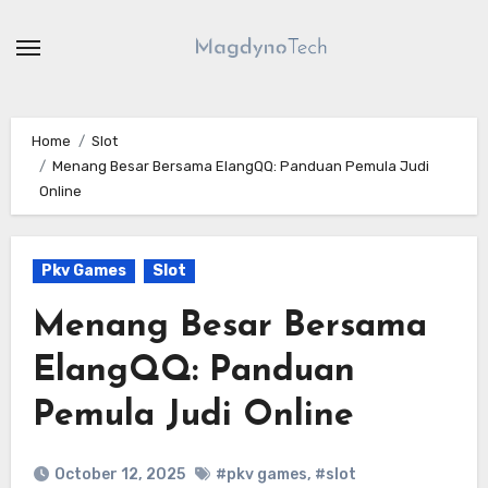
Skip
to
content
Home
Slot
Menang Besar Bersama ElangQQ: Panduan Pemula Judi
Online
Pkv Games
Slot
Menang Besar Bersama
ElangQQ: Panduan
Pemula Judi Online
October 12, 2025
#pkv games
,
#slot