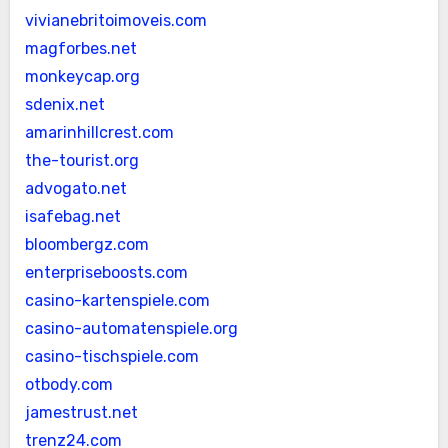
vivianebritoimoveis.com
magforbes.net
monkeycap.org
sdenix.net
amarinhillcrest.com
the-tourist.org
advogato.net
isafebag.net
bloombergz.com
enterpriseboosts.com
casino-kartenspiele.com
casino-automatenspiele.org
casino-tischspiele.com
otbody.com
jamestrust.net
trenz24.com