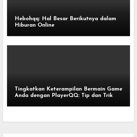
Hebohqq: Hal Besar Berikutnya dalam
Hiburan Online
Tingkatkan Keterampilan Bermain Game
Anda dengan PlayerQQ: Tip dan Trik
untuk Sukses