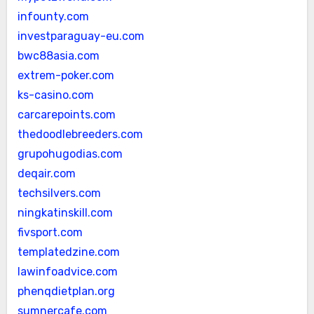
infounty.com
investparaguay-eu.com
bwc88asia.com
extrem-poker.com
ks-casino.com
carcarepoints.com
thedoodlebreeders.com
grupohugodias.com
deqair.com
techsilvers.com
ningkatinskill.com
fivsport.com
templatedzine.com
lawinfoadvice.com
phenqdietplan.org
sumnercafe.com