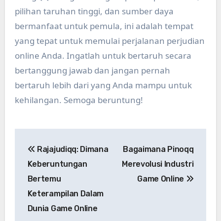
pilihan taruhan tinggi, dan sumber daya
bermanfaat untuk pemula, ini adalah tempat
yang tepat untuk memulai perjalanan perjudian
online Anda. Ingatlah untuk bertaruh secara
bertanggung jawab dan jangan pernah
bertaruh lebih dari yang Anda mampu untuk
kehilangan. Semoga beruntung!
Post
Rajajudiqq: Dimana
Bagaimana Pinoqq
navigation
Keberuntungan
Merevolusi Industri
Bertemu
Game Online
Keterampilan Dalam
Dunia Game Online