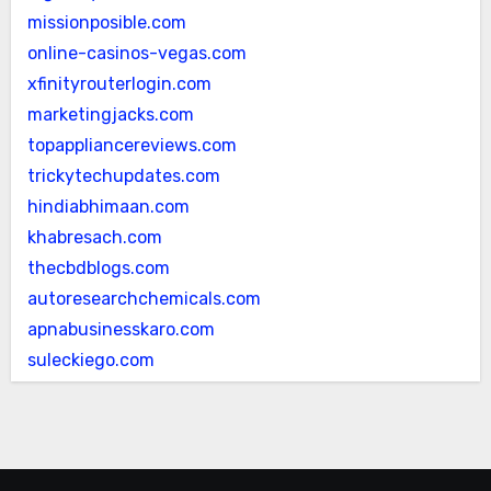
missionposible.com
online-casinos-vegas.com
xfinityrouterlogin.com
marketingjacks.com
topappliancereviews.com
trickytechupdates.com
hindiabhimaan.com
khabresach.com
thecbdblogs.com
autoresearchchemicals.com
apnabusinesskaro.com
suleckiego.com