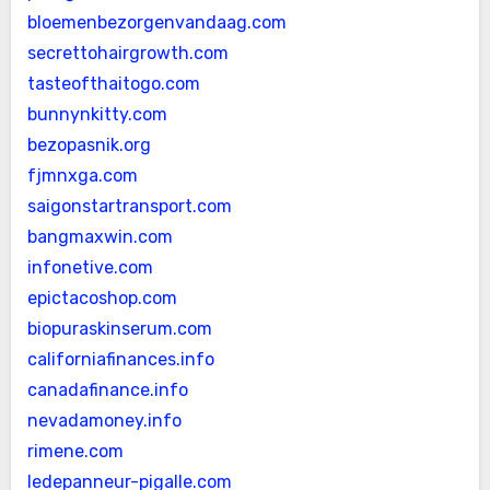
bloemenbezorgenvandaag.com
secrettohairgrowth.com
tasteofthaitogo.com
bunnynkitty.com
bezopasnik.org
fjmnxga.com
saigonstartransport.com
bangmaxwin.com
infonetive.com
epictacoshop.com
biopuraskinserum.com
californiafinances.info
canadafinance.info
nevadamoney.info
rimene.com
ledepanneur-pigalle.com