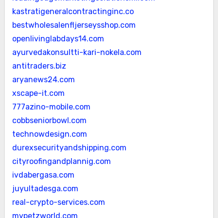
kastratigeneralcontractinginc.co
bestwholesalenfljerseysshop.com
openlivinglabdays14.com
ayurvedakonsultti-kari-nokela.com
antitraders.biz
aryanews24.com
xscape-it.com
777azino-mobile.com
cobbseniorbowl.com
technowdesign.com
durexsecurityandshipping.com
cityroofingandplannig.com
ivdabergasa.com
juyultadesga.com
real-crypto-services.com
mypetzworld.com