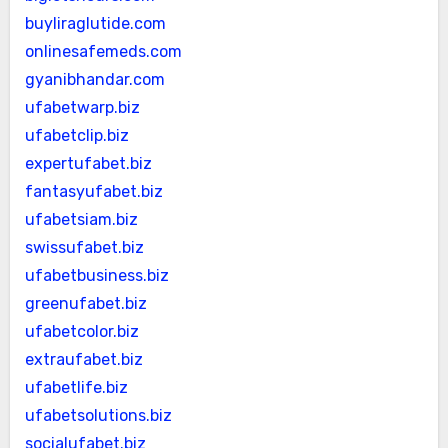
buyliraglutide.com
onlinesafemeds.com
gyanibhandar.com
ufabetwarp.biz
ufabetclip.biz
expertufabet.biz
fantasyufabet.biz
ufabetsiam.biz
swissufabet.biz
ufabetbusiness.biz
greenufabet.biz
ufabetcolor.biz
extraufabet.biz
ufabetlife.biz
ufabetsolutions.biz
socialufabet.biz