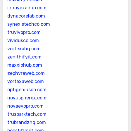
innovexahub.com
dynacorelab.com
synexistechco.com
truvivopro.com
vividusco.com
vortexahq.com
zenithifyit.com
maxxiohub.com
zephyraweb.com
vortexaweb.com
optigeniusco.com
novuspherex.com
novaevopro.com
trusparktech.com
trubrandzhq.com
boostifynet.com