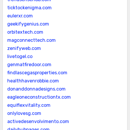
ticktockenigma.com
eulerxr.com
geekifygenius.com
orbitextech.com
magconnecttech.com
zenifyweb.com
livetogel.co
genmatfiredoor.com
findlascegasproperties.com
healthhavenrobbie.com
donanddonnadesigns.com
eagleoneconstructiontx.com
equiflexvitality.com
onlylovesg.com
activedesenvolvimento.com
dailyhubpages.com