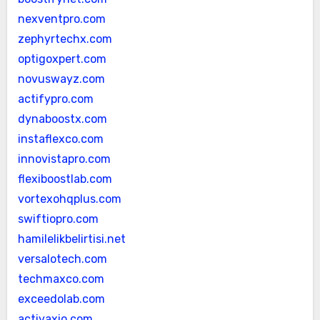
nexventpro.com
zephyrtechx.com
optigoxpert.com
novuswayz.com
actifypro.com
dynaboostx.com
instaflexco.com
innovistapro.com
flexiboostlab.com
vortexohqplus.com
swiftiopro.com
hamilelikbelirtisi.net
versalotech.com
techmaxco.com
exceedolab.com
activaxio.com