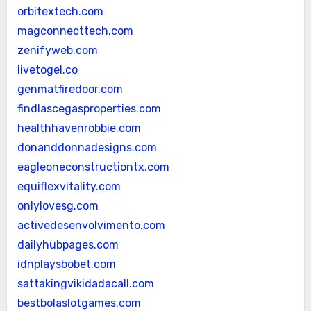
orbitextech.com
magconnecttech.com
zenifyweb.com
livetogel.co
genmatfiredoor.com
findlascegasproperties.com
healthhavenrobbie.com
donanddonnadesigns.com
eagleoneconstructiontx.com
equiflexvitality.com
onlylovesg.com
activedesenvolvimento.com
dailyhubpages.com
idnplaysbobet.com
sattakingvikidadacall.com
bestbolaslotgames.com