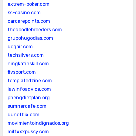
extrem-poker.com
ks-casino.com
carcarepoints.com
thedoodlebreeders.com
grupohugodias.com
deqair.com
techsilvers.com
ningkatinskill.com
fivsport.com
templatedzine.com
lawinfoadvice.com
phenqdietplan.org
sumnercafe.com
dunetflix.com
movimientoindignados.org
milfxxxpussy.com