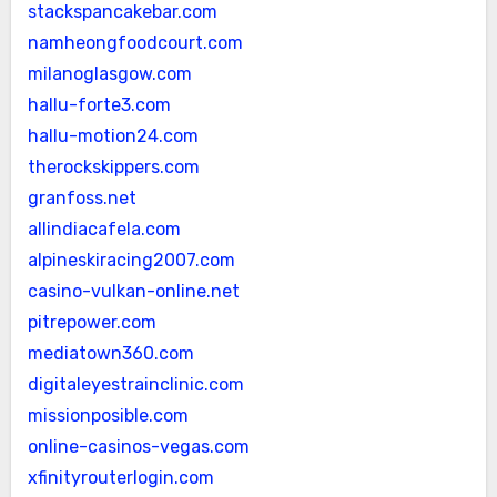
stackspancakebar.com
namheongfoodcourt.com
milanoglasgow.com
hallu-forte3.com
hallu-motion24.com
therockskippers.com
granfoss.net
allindiacafela.com
alpineskiracing2007.com
casino-vulkan-online.net
pitrepower.com
mediatown360.com
digitaleyestrainclinic.com
missionposible.com
online-casinos-vegas.com
xfinityrouterlogin.com