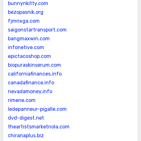
bunnynkitty.com
bezopasnik.org
fjmnxga.com
saigonstartransport.com
bangmaxwin.com
infonetive.com
epictacoshop.com
biopuraskinserum.com
californiafinances.info
canadafinance.info
nevadamoney.info
rimene.com
ledepanneur-pigalle.com
dvd-digest.net
theartistsmarketnola.com
chiranaplus.biz