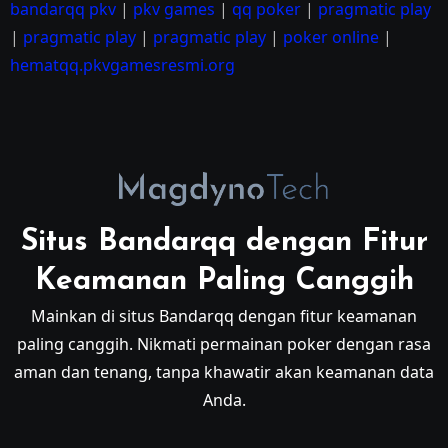
bandarqq pkv
|
pkv games
|
qq poker
|
pragmatic play
|
pragmatic play
|
pragmatic play
|
poker online
|
hematqq.pkvgamesresmi.org
Situs Bandarqq dengan Fitur
Keamanan Paling Canggih
Mainkan di situs Bandarqq dengan fitur keamanan
paling canggih. Nikmati permainan poker dengan rasa
aman dan tenang, tanpa khawatir akan keamanan data
Anda.