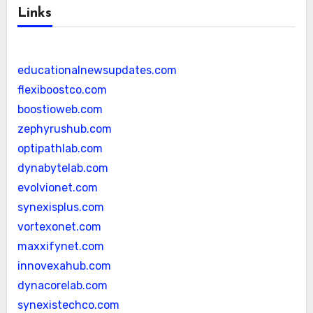
Links
educationalnewsupdates.com
flexiboostco.com
boostioweb.com
zephyrushub.com
optipathlab.com
dynabytelab.com
evolvionet.com
synexisplus.com
vortexonet.com
maxxifynet.com
innovexahub.com
dynacorelab.com
synexistechco.com