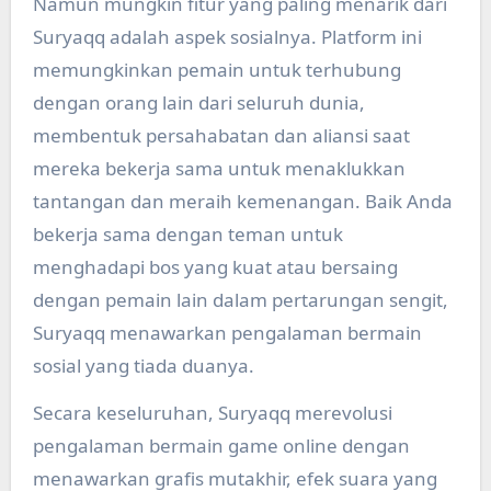
Namun mungkin fitur yang paling menarik dari
Suryaqq adalah aspek sosialnya. Platform ini
memungkinkan pemain untuk terhubung
dengan orang lain dari seluruh dunia,
membentuk persahabatan dan aliansi saat
mereka bekerja sama untuk menaklukkan
tantangan dan meraih kemenangan. Baik Anda
bekerja sama dengan teman untuk
menghadapi bos yang kuat atau bersaing
dengan pemain lain dalam pertarungan sengit,
Suryaqq menawarkan pengalaman bermain
sosial yang tiada duanya.
Secara keseluruhan, Suryaqq merevolusi
pengalaman bermain game online dengan
menawarkan grafis mutakhir, efek suara yang