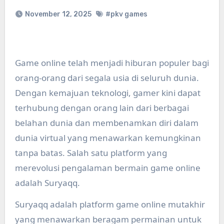
November 12, 2025
#pkv games
Game online telah menjadi hiburan populer bagi
orang-orang dari segala usia di seluruh dunia.
Dengan kemajuan teknologi, gamer kini dapat
terhubung dengan orang lain dari berbagai
belahan dunia dan membenamkan diri dalam
dunia virtual yang menawarkan kemungkinan
tanpa batas. Salah satu platform yang
merevolusi pengalaman bermain game online
adalah Suryaqq.
Suryaqq adalah platform game online mutakhir
yang menawarkan beragam permainan untuk