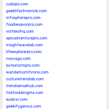
cubiqio.com
geeklifechronicle.com
infospherepro.com
foodiesavorpro.com
vortexohq.com
epicadventurepro.com
insightwavelab.com
lifeexplorerpro.com
novusgo.com
bytestormpro.com
wanderlustchrono.com
culturetrendlab.com
trendsensehub.com
ticktockenigma.com
eulerxr.com
geekifygenius.com