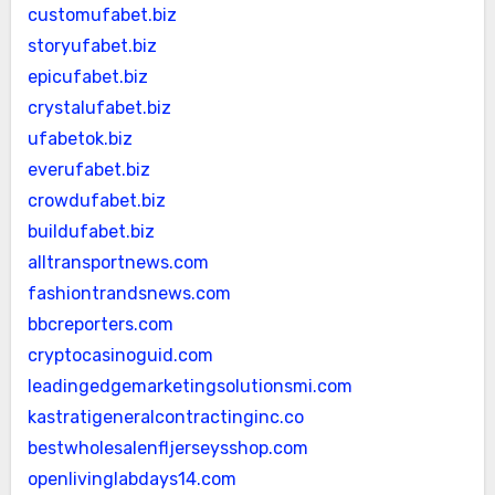
customufabet.biz
storyufabet.biz
epicufabet.biz
crystalufabet.biz
ufabetok.biz
everufabet.biz
crowdufabet.biz
buildufabet.biz
alltransportnews.com
fashiontrandsnews.com
bbcreporters.com
cryptocasinoguid.com
leadingedgemarketingsolutionsmi.com
kastratigeneralcontractinginc.co
bestwholesalenfljerseysshop.com
openlivinglabdays14.com