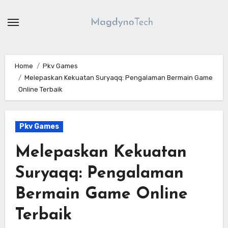
Skip
to
content
Home
Pkv Games
Melepaskan Kekuatan Suryaqq: Pengalaman Bermain Game
Online Terbaik
Pkv Games
Melepaskan Kekuatan
Suryaqq: Pengalaman
Bermain Game Online
Terbaik