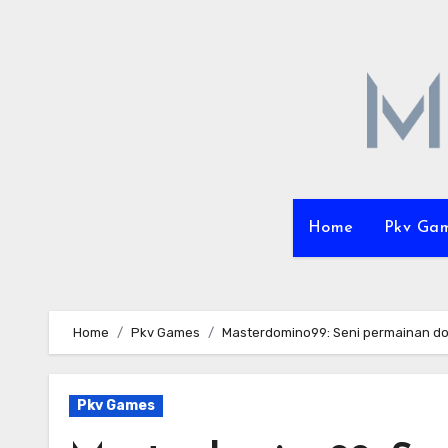
Skip
to
content
Home
Pkv Ga
Home
Pkv Games
Masterdomino99: Seni permainan do
Pkv Games