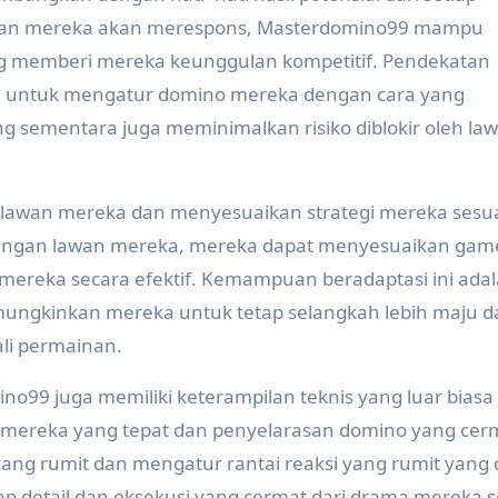
awan mereka akan merespons, Masterdomino99 mampu
 memberi mereka keunggulan kompetitif. Pendekatan
a untuk mengatur domino mereka dengan cara yang
sementara juga meminimalkan risiko diblokir oleh la
awan mereka dan menyesuaikan strategi mereka sesua
ngan lawan mereka, mereka dapat menyesuaikan gam
mereka secara efektif. Kemampuan beradaptasi ini ada
ngkinkan mereka untuk tetap selangkah lebih maju da
li permainan.
no99 juga memiliki keterampilan teknis yang luar biasa
 mereka yang tepat dan penyelarasan domino yang cer
g rumit dan mengatur rantai reaksi yang rumit yang 
 detail dan eksekusi yang cermat dari drama mereka 