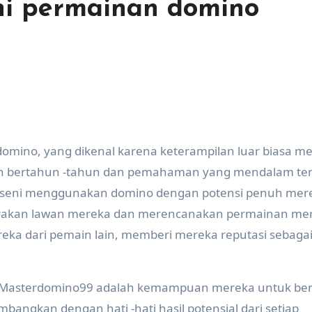
ni permainan domino
domino, yang dikenal karena keterampilan luar biasa m
an bertahun -tahun dan pemahaman yang mendalam te
 seni menggunakan domino dengan potensi penuh mer
rakan lawan mereka dan merencanakan permainan me
eka dari pemain lain, memberi mereka reputasi sebagai
gis Masterdomino99 adalah kemampuan mereka untuk ber
ngkan dengan hati -hati hasil potensial dari setiap