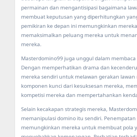
permainan dan mengantisipasi bagaimana l
membuat keputusan yang diperhitungkan yang
pemikiran ke depan ini memungkinkan merek
memaksimalkan peluang mereka untuk menang 
mereka.
Masterdomino99 juga unggul dalam membaca l
Dengan memperhatikan drama dan kecenderu
mereka sendiri untuk melawan gerakan lawan 
komponen kunci dari kesuksesan mereka, memu
kompetisi mereka dan mempertahankan kenda
Selain kecakapan strategis mereka, Masterdomi
memanipulasi domino itu sendiri. Penempatan
memungkinkan mereka untuk membuat pola yan
menyebabkan kemenangan. Perhatian terhadap