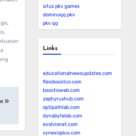
situs pkv games
dominoqq pkv
gis,
pkv qq
is,
kekuatan
Links
ka
yang
educationalnewsupdates.com
flexiboostco.com
boostioweb.com
zephyrushub.com
no
optipathlab.com
dynabytelab.com
evolvionet.com
synexisplus.com