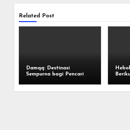
Related Post
Damqq: Destinasi
Heboh
Sempurna bagi Pencari
Berik
Petualangan
Onlin