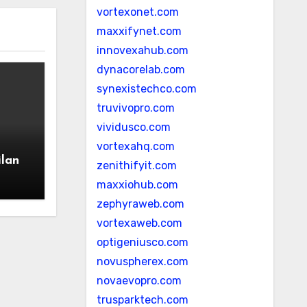
vortexonet.com
maxxifynet.com
innovexahub.com
dynacorelab.com
synexistechco.com
truvivopro.com
vividusco.com
vortexahq.com
lan
zenithifyit.com
maxxiohub.com
p dan
zephyraweb.com
vortexaweb.com
optigeniusco.com
novuspherex.com
novaevopro.com
trusparktech.com