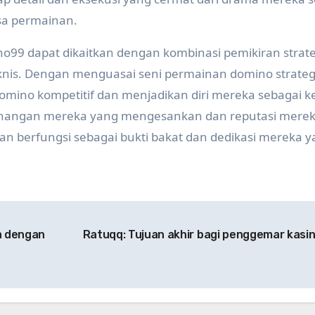
sa permainan.
o99 dapat dikaitkan dengan kombinasi pemikiran strate
nis. Dengan menguasai seni permainan domino strateg
mino kompetitif dan menjadikan diri mereka sebagai 
enangan mereka yang mengesankan dan reputasi mere
an berfungsi sebagai bukti bakat dan dedikasi mereka 
a dengan
Ratuqq: Tujuan akhir bagi penggemar kasi