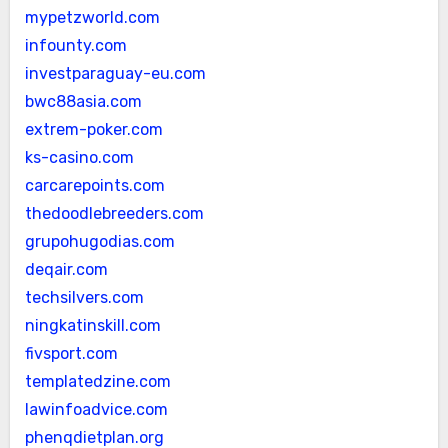
mypetzworld.com
infounty.com
investparaguay-eu.com
bwc88asia.com
extrem-poker.com
ks-casino.com
carcarepoints.com
thedoodlebreeders.com
grupohugodias.com
deqair.com
techsilvers.com
ningkatinskill.com
fivsport.com
templatedzine.com
lawinfoadvice.com
phenqdietplan.org