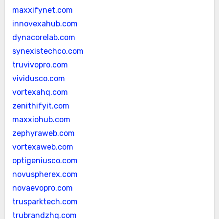
maxxifynet.com
innovexahub.com
dynacorelab.com
synexistechco.com
truvivopro.com
vividusco.com
vortexahq.com
zenithifyit.com
maxxiohub.com
zephyraweb.com
vortexaweb.com
optigeniusco.com
novuspherex.com
novaevopro.com
trusparktech.com
trubrandzhq.com