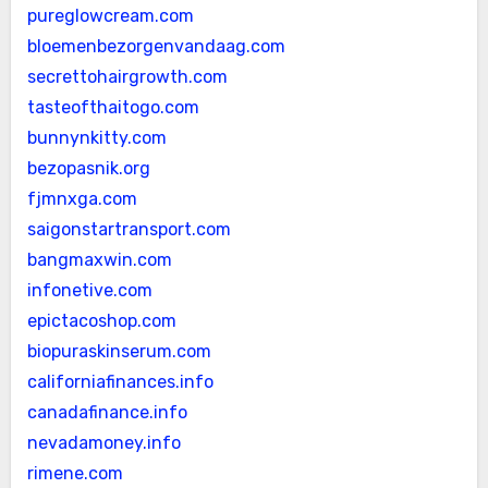
pureglowcream.com
bloemenbezorgenvandaag.com
secrettohairgrowth.com
tasteofthaitogo.com
bunnynkitty.com
bezopasnik.org
fjmnxga.com
saigonstartransport.com
bangmaxwin.com
infonetive.com
epictacoshop.com
biopuraskinserum.com
californiafinances.info
canadafinance.info
nevadamoney.info
rimene.com