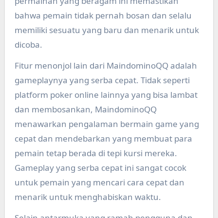
permainan yang beragam ini memastikan
bahwa pemain tidak pernah bosan dan selalu
memiliki sesuatu yang baru dan menarik untuk
dicoba.
Fitur menonjol lain dari MaindominoQQ adalah
gameplaynya yang serba cepat. Tidak seperti
platform poker online lainnya yang bisa lambat
dan membosankan, MaindominoQQ
menawarkan pengalaman bermain game yang
cepat dan mendebarkan yang membuat para
pemain tetap berada di tepi kursi mereka.
Gameplay yang serba cepat ini sangat cocok
untuk pemain yang mencari cara cepat dan
menarik untuk menghabiskan waktu.
Selain antarmuka yang ramah pengguna dan