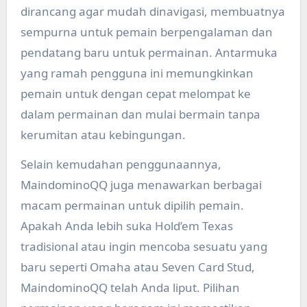
dirancang agar mudah dinavigasi, membuatnya
sempurna untuk pemain berpengalaman dan
pendatang baru untuk permainan. Antarmuka
yang ramah pengguna ini memungkinkan
pemain untuk dengan cepat melompat ke
dalam permainan dan mulai bermain tanpa
kerumitan atau kebingungan.
Selain kemudahan penggunaannya,
MaindominoQQ juga menawarkan berbagai
macam permainan untuk dipilih pemain.
Apakah Anda lebih suka Hold’em Texas
tradisional atau ingin mencoba sesuatu yang
baru seperti Omaha atau Seven Card Stud,
MaindominoQQ telah Anda liput. Pilihan