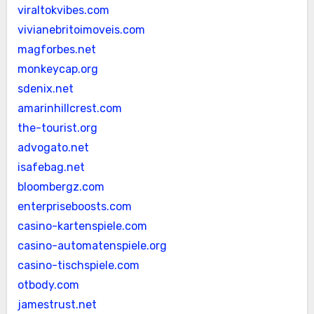
viraltokvibes.com
vivianebritoimoveis.com
magforbes.net
monkeycap.org
sdenix.net
amarinhillcrest.com
the-tourist.org
advogato.net
isafebag.net
bloombergz.com
enterpriseboosts.com
casino-kartenspiele.com
casino-automatenspiele.org
casino-tischspiele.com
otbody.com
jamestrust.net