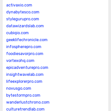
activaxio.com
dynabytesco.com
stylegurupro.com
datawizardslab.com
cubiqio.com
geeklifechronicle.com
infospherepro.com
foodiesavorpro.com
vortexohq.com
epicadventurepro.com
insightwavelab.com
lifeexplorerpro.com
novusgo.com
bytestormpro.com
wanderlustchrono.com
culturetrendlab.com