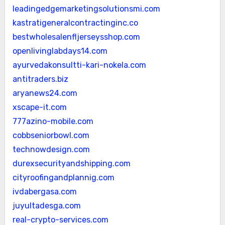
leadingedgemarketingsolutionsmi.com
kastratigeneralcontractinginc.co
bestwholesalenfljerseysshop.com
openlivinglabdays14.com
ayurvedakonsultti-kari-nokela.com
antitraders.biz
aryanews24.com
xscape-it.com
777azino-mobile.com
cobbseniorbowl.com
technowdesign.com
durexsecurityandshipping.com
cityroofingandplannig.com
ivdabergasa.com
juyultadesga.com
real-crypto-services.com