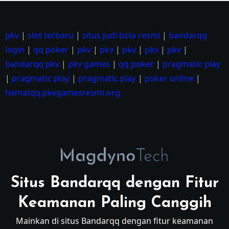
pkv
|
slot terbaru
|
situs judi bola resmi
|
bandarqq
login
|
qq poker
|
pkv
|
pkv
|
pkv
|
pkv
|
pkv
|
bandarqq pkv
|
pkv games
|
qq poker
|
pragmatic play
|
pragmatic play
|
pragmatic play
|
poker online
|
hematqq.pkvgamesresmi.org
Situs Bandarqq dengan Fitur
Keamanan Paling Canggih
Mainkan di situs Bandarqq dengan fitur keamanan