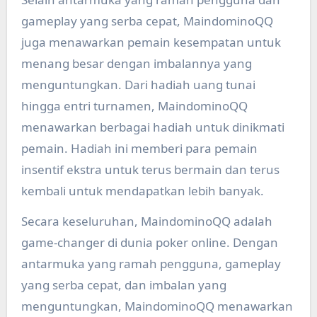
gameplay yang serba cepat, MaindominoQQ
juga menawarkan pemain kesempatan untuk
menang besar dengan imbalannya yang
menguntungkan. Dari hadiah uang tunai
hingga entri turnamen, MaindominoQQ
menawarkan berbagai hadiah untuk dinikmati
pemain. Hadiah ini memberi para pemain
insentif ekstra untuk terus bermain dan terus
kembali untuk mendapatkan lebih banyak.
Secara keseluruhan, MaindominoQQ adalah
game-changer di dunia poker online. Dengan
antarmuka yang ramah pengguna, gameplay
yang serba cepat, dan imbalan yang
menguntungkan, MaindominoQQ menawarkan