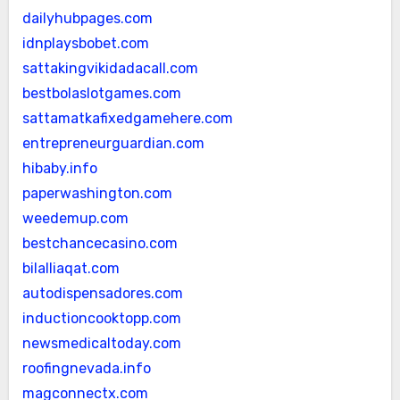
dailyhubpages.com
idnplaysbobet.com
sattakingvikidadacall.com
bestbolaslotgames.com
sattamatkafixedgamehere.com
entrepreneurguardian.com
hibaby.info
paperwashington.com
weedemup.com
bestchancecasino.com
bilalliaqat.com
autodispensadores.com
inductioncooktopp.com
newsmedicaltoday.com
roofingnevada.info
magconnectx.com