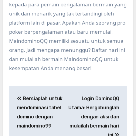
kepada para pemain pengalaman bermain yang
unik dan menarik yang tak tertandingi oleh
platform lain di pasar. Apakah Anda seorang pro
poker berpengalaman atau baru memulai,
MaindominoQQ memiliki sesuatu untuk semua
orang. Jadi mengapa menunggu? Daftar hari ini
dan mulailah bermain MaindominoQQ untuk
kesempatan Anda menang besar!
Post
Bersiaplah untuk
Login DominoQQ
navigation
mendominasi tabel
Utama: Bergabunglah
domino dengan
dengan aksi dan
maindomino99
mulailah bermain hari
ini