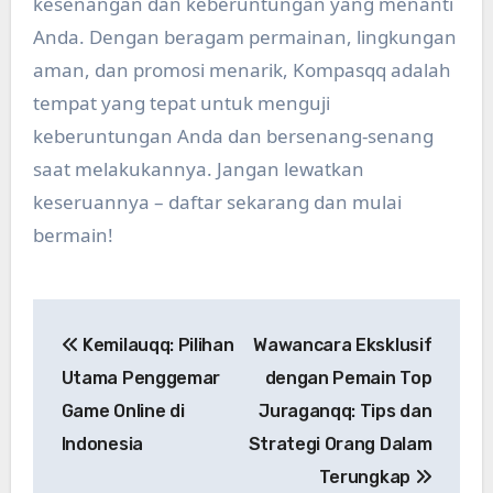
kesenangan dan keberuntungan yang menanti
Anda. Dengan beragam permainan, lingkungan
aman, dan promosi menarik, Kompasqq adalah
tempat yang tepat untuk menguji
keberuntungan Anda dan bersenang-senang
saat melakukannya. Jangan lewatkan
keseruannya – daftar sekarang dan mulai
bermain!
Post
Kemilauqq: Pilihan
Wawancara Eksklusif
navigation
Utama Penggemar
dengan Pemain Top
Game Online di
Juraganqq: Tips dan
Indonesia
Strategi Orang Dalam
Terungkap