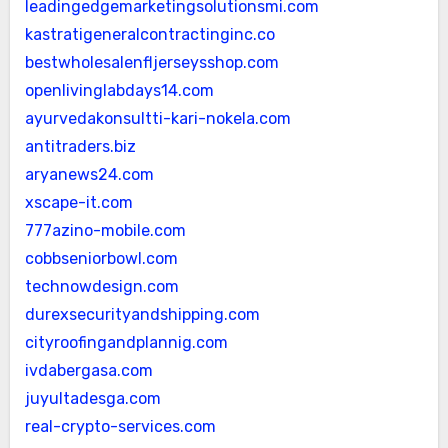
leadingedgemarketingsolutionsmi.com
kastratigeneralcontractinginc.co
bestwholesalenfljerseysshop.com
openlivinglabdays14.com
ayurvedakonsultti-kari-nokela.com
antitraders.biz
aryanews24.com
xscape-it.com
777azino-mobile.com
cobbseniorbowl.com
technowdesign.com
durexsecurityandshipping.com
cityroofingandplannig.com
ivdabergasa.com
juyultadesga.com
real-crypto-services.com