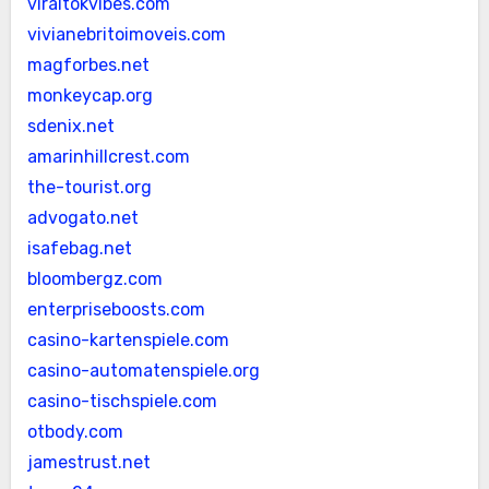
viraltokvibes.com
vivianebritoimoveis.com
magforbes.net
monkeycap.org
sdenix.net
amarinhillcrest.com
the-tourist.org
advogato.net
isafebag.net
bloombergz.com
enterpriseboosts.com
casino-kartenspiele.com
casino-automatenspiele.org
casino-tischspiele.com
otbody.com
jamestrust.net