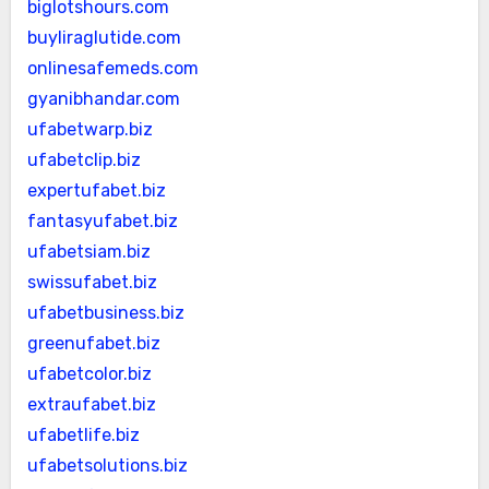
biglotshours.com
buyliraglutide.com
onlinesafemeds.com
gyanibhandar.com
ufabetwarp.biz
ufabetclip.biz
expertufabet.biz
fantasyufabet.biz
ufabetsiam.biz
swissufabet.biz
ufabetbusiness.biz
greenufabet.biz
ufabetcolor.biz
extraufabet.biz
ufabetlife.biz
ufabetsolutions.biz