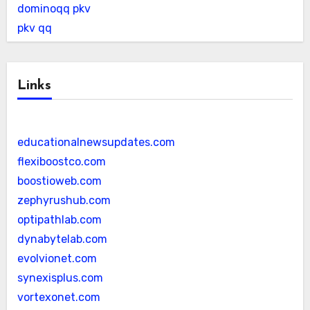
dominoqq pkv
pkv qq
Links
educationalnewsupdates.com
flexiboostco.com
boostioweb.com
zephyrushub.com
optipathlab.com
dynabytelab.com
evolvionet.com
synexisplus.com
vortexonet.com