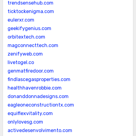
trendsensehub.com
ticktockenigma.com
eulerxr.com
geekifygenius.com
orbitextech.com
magconnecttech.com
zenifyweb.com
livetogel.co
genmatfiredoor.com
findlascegasproperties.com
healthhavenrobbie.com
donanddonnadesigns.com
eagleoneconstructiontx.com
equiflexvitality.com
onlylovesg.com
activedesenvolvimento.com