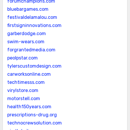
forumchampions.com
bluebargames.com
festivaldelamalou.com
firstsigninnovations.com
garberdodge.com
swim-wears.com
forgrantedmedia.com
peolpstar.com
tylerscustomdesign.com
carworksonline.com
techtimesss.com
virylstore.com
motorstell.com
health150years.com
prescriptions-drug.org
technocrewsolution.com