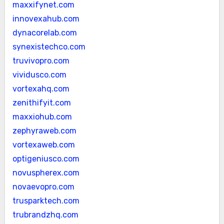
maxxifynet.com
innovexahub.com
dynacorelab.com
synexistechco.com
truvivopro.com
vividusco.com
vortexahq.com
zenithifyit.com
maxxiohub.com
zephyraweb.com
vortexaweb.com
optigeniusco.com
novuspherex.com
novaevopro.com
trusparktech.com
trubrandzhq.com