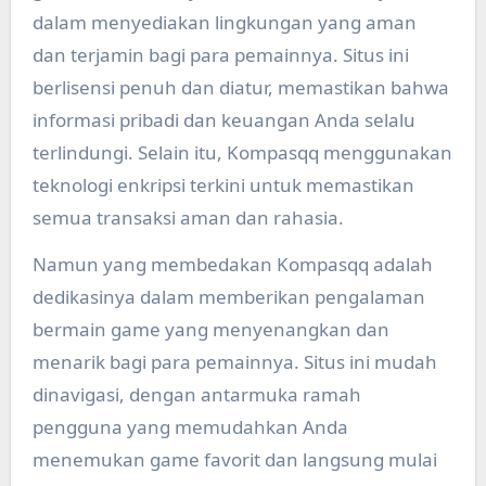
dalam menyediakan lingkungan yang aman
dan terjamin bagi para pemainnya. Situs ini
berlisensi penuh dan diatur, memastikan bahwa
informasi pribadi dan keuangan Anda selalu
terlindungi. Selain itu, Kompasqq menggunakan
teknologi enkripsi terkini untuk memastikan
semua transaksi aman dan rahasia.
Namun yang membedakan Kompasqq adalah
dedikasinya dalam memberikan pengalaman
bermain game yang menyenangkan dan
menarik bagi para pemainnya. Situs ini mudah
dinavigasi, dengan antarmuka ramah
pengguna yang memudahkan Anda
menemukan game favorit dan langsung mulai