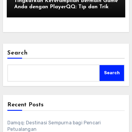
Tingkatkan Keterampilan Bermain Game
Anda dengan PlayerQQ: Tip dan Trik
untuk Sukses
Search
Search
Recent Posts
Damqq: Destinasi Sempurna bagi Pencari
Petualangan