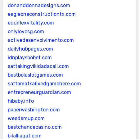
donanddonnadesigns.com
eagleoneconstructiontx.com
equiflexvitality.com
onlylovesg.com
activedesenvolvimento.com
dailyhubpages.com
idnplaysbobet.com
sattakingvikidadacall.com
bestbolaslotgames.com
sattamatkafixedgamehere.com
entrepreneurguardian.com
hibaby.info
paperwashington.com
weedemup.com
bestchancecasino.com
bilalliaqat.com