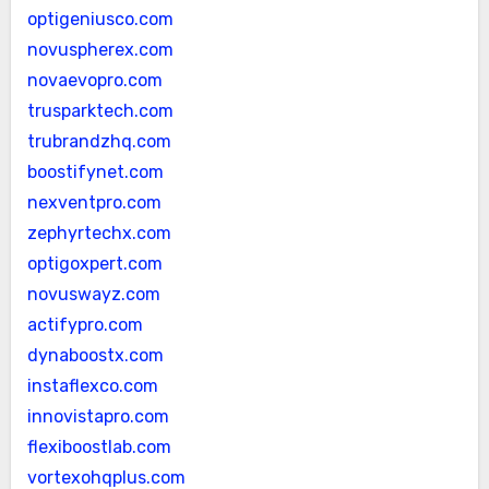
optigeniusco.com
novuspherex.com
novaevopro.com
trusparktech.com
trubrandzhq.com
boostifynet.com
nexventpro.com
zephyrtechx.com
optigoxpert.com
novuswayz.com
actifypro.com
dynaboostx.com
instaflexco.com
innovistapro.com
flexiboostlab.com
vortexohqplus.com