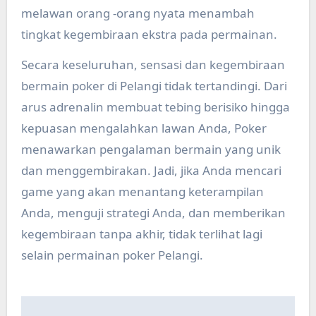
melawan orang -orang nyata menambah
tingkat kegembiraan ekstra pada permainan.
Secara keseluruhan, sensasi dan kegembiraan
bermain poker di Pelangi tidak tertandingi. Dari
arus adrenalin membuat tebing berisiko hingga
kepuasan mengalahkan lawan Anda, Poker
menawarkan pengalaman bermain yang unik
dan menggembirakan. Jadi, jika Anda mencari
game yang akan menantang keterampilan
Anda, menguji strategi Anda, dan memberikan
kegembiraan tanpa akhir, tidak terlihat lagi
selain permainan poker Pelangi.
Post