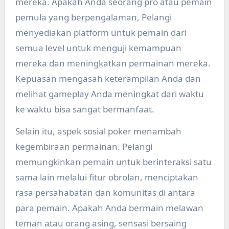
mereka. Apakah Anda seorang pro atau pemain
pemula yang berpengalaman, Pelangi
menyediakan platform untuk pemain dari
semua level untuk menguji kemampuan
mereka dan meningkatkan permainan mereka.
Kepuasan mengasah keterampilan Anda dan
melihat gameplay Anda meningkat dari waktu
ke waktu bisa sangat bermanfaat.
Selain itu, aspek sosial poker menambah
kegembiraan permainan. Pelangi
memungkinkan pemain untuk berinteraksi satu
sama lain melalui fitur obrolan, menciptakan
rasa persahabatan dan komunitas di antara
para pemain. Apakah Anda bermain melawan
teman atau orang asing, sensasi bersaing