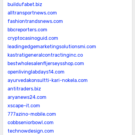
buildufabet.biz
alltransportnews.com
fashiontrandsnews.com
bbcreporters.com
cryptocasinoguid.com
leadingedgemarketingsolutionsmi.com
kastratigeneralcontractinginc.co
bestwholesalenfljerseysshop.com
openlivinglabdays14.com
ayurvedakonsultti-kari-nokela.com
antitraders.biz
aryanews24.com
xscape-it.com
777azino-mobile.com
cobbseniorbowl.com
technowdesign.com