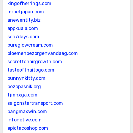
kingofherrings.com
mrbetjapan.com
anewentity.biz
appkuala.com
seo7days.com
pureglowcream.com
bloemenbezorgenvandaag.com
secrettohairgrowth.com
tasteofthaitogo.com
bunnynkitty.com
bezopasnik.org
fjmnxga.com
saigonstartransport.com
bangmaxwin.com
infonetive.com
epictacoshop.com