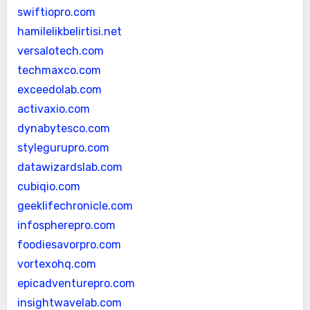
swiftiopro.com
hamilelikbelirtisi.net
versalotech.com
techmaxco.com
exceedolab.com
activaxio.com
dynabytesco.com
stylegurupro.com
datawizardslab.com
cubiqio.com
geeklifechronicle.com
infospherepro.com
foodiesavorpro.com
vortexohq.com
epicadventurepro.com
insightwavelab.com