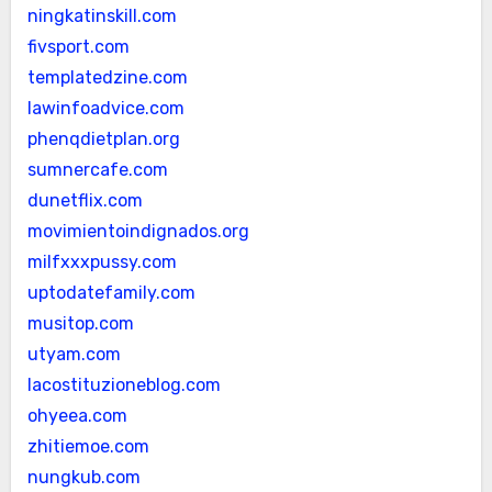
ningkatinskill.com
fivsport.com
templatedzine.com
lawinfoadvice.com
phenqdietplan.org
sumnercafe.com
dunetflix.com
movimientoindignados.org
milfxxxpussy.com
uptodatefamily.com
musitop.com
utyam.com
lacostituzioneblog.com
ohyeea.com
zhitiemoe.com
nungkub.com