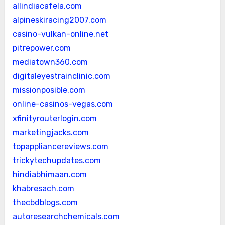
allindiacafela.com
alpineskiracing2007.com
casino-vulkan-online.net
pitrepower.com
mediatown360.com
digitaleyestrainclinic.com
missionposible.com
online-casinos-vegas.com
xfinityrouterlogin.com
marketingjacks.com
topappliancereviews.com
trickytechupdates.com
hindiabhimaan.com
khabresach.com
thecbdblogs.com
autoresearchchemicals.com