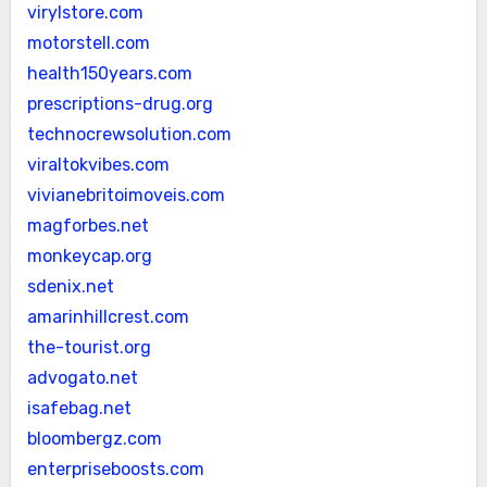
virylstore.com
motorstell.com
health150years.com
prescriptions-drug.org
technocrewsolution.com
viraltokvibes.com
vivianebritoimoveis.com
magforbes.net
monkeycap.org
sdenix.net
amarinhillcrest.com
the-tourist.org
advogato.net
isafebag.net
bloombergz.com
enterpriseboosts.com