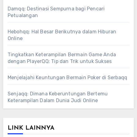
Damqq: Destinasi Sempurna bagi Pencari
Petualangan
Hebohqq: Hal Besar Berikutnya dalam Hiburan
Online
Tingkatkan Keterampilan Bermain Game Anda
dengan PlayerQQ: Tip dan Trik untuk Sukses
Menjelajahi Keuntungan Bermain Poker di Serbaqq
Senjaqq: Dimana Keberuntungan Bertemu
Keterampilan Dalam Dunia Judi Online
LINK LAINNYA