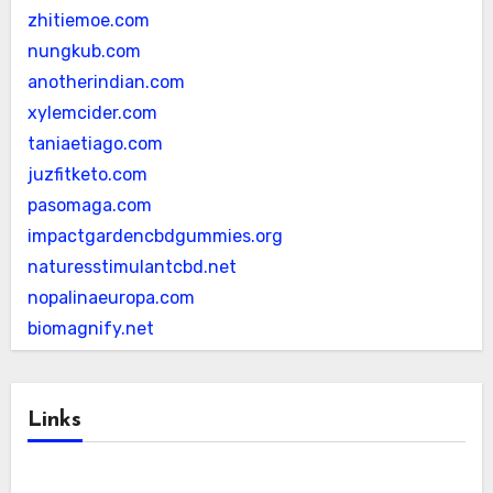
zhitiemoe.com
nungkub.com
anotherindian.com
xylemcider.com
taniaetiago.com
juzfitketo.com
pasomaga.com
impactgardencbdgummies.org
naturesstimulantcbd.net
nopalinaeuropa.com
biomagnify.net
Links