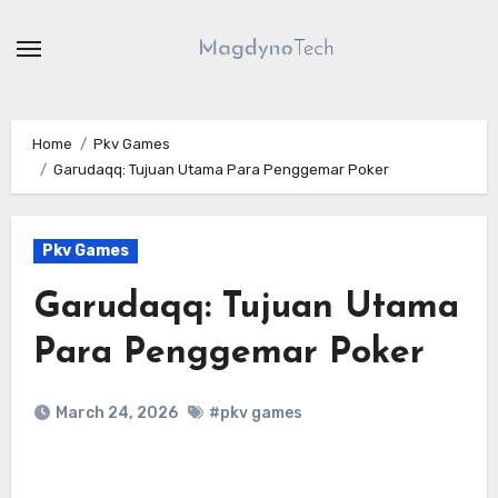
Skip
to
content
Home
Pkv Games
Garudaqq: Tujuan Utama Para Penggemar Poker
Pkv Games
Garudaqq: Tujuan Utama
Para Penggemar Poker
March 24, 2026
#pkv games