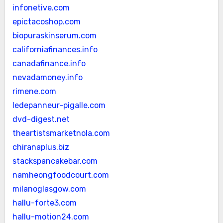
infonetive.com
epictacoshop.com
biopuraskinserum.com
californiafinances.info
canadafinance.info
nevadamoney.info
rimene.com
ledepanneur-pigalle.com
dvd-digest.net
theartistsmarketnola.com
chiranaplus.biz
stackspancakebar.com
namheongfoodcourt.com
milanoglasgow.com
hallu-forte3.com
hallu-motion24.com