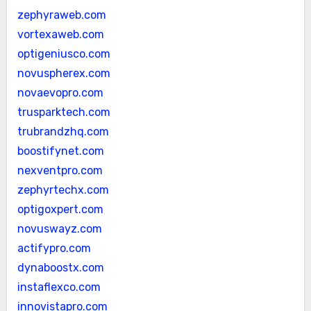
zephyraweb.com
vortexaweb.com
optigeniusco.com
novuspherex.com
novaevopro.com
trusparktech.com
trubrandzhq.com
boostifynet.com
nexventpro.com
zephyrtechx.com
optigoxpert.com
novuswayz.com
actifypro.com
dynaboostx.com
instaflexco.com
innovistapro.com