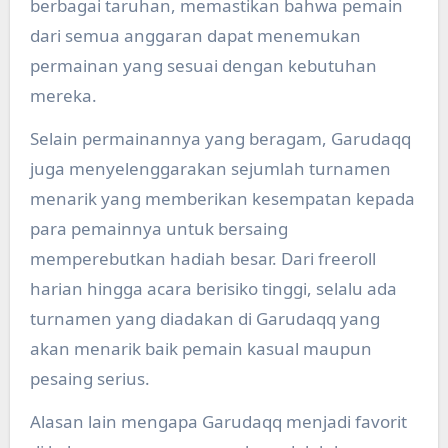
berbagai taruhan, memastikan bahwa pemain
dari semua anggaran dapat menemukan
permainan yang sesuai dengan kebutuhan
mereka.
Selain permainannya yang beragam, Garudaqq
juga menyelenggarakan sejumlah turnamen
menarik yang memberikan kesempatan kepada
para pemainnya untuk bersaing
memperebutkan hadiah besar. Dari freeroll
harian hingga acara berisiko tinggi, selalu ada
turnamen yang diadakan di Garudaqq yang
akan menarik baik pemain kasual maupun
pesaing serius.
Alasan lain mengapa Garudaqq menjadi favorit