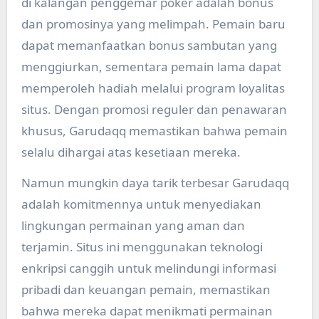
di kalangan penggemar poker adalah bonus
dan promosinya yang melimpah. Pemain baru
dapat memanfaatkan bonus sambutan yang
menggiurkan, sementara pemain lama dapat
memperoleh hadiah melalui program loyalitas
situs. Dengan promosi reguler dan penawaran
khusus, Garudaqq memastikan bahwa pemain
selalu dihargai atas kesetiaan mereka.
Namun mungkin daya tarik terbesar Garudaqq
adalah komitmennya untuk menyediakan
lingkungan permainan yang aman dan
terjamin. Situs ini menggunakan teknologi
enkripsi canggih untuk melindungi informasi
pribadi dan keuangan pemain, memastikan
bahwa mereka dapat menikmati permainan