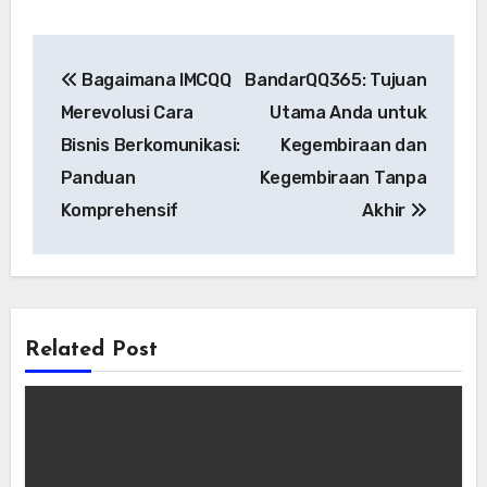
Post
Bagaimana IMCQQ
BandarQQ365: Tujuan
navigation
Merevolusi Cara
Utama Anda untuk
Bisnis Berkomunikasi:
Kegembiraan dan
Panduan
Kegembiraan Tanpa
Komprehensif
Akhir
Related Post