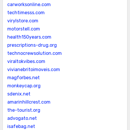
carworksonline.com
techtimesss.com
virylstore.com
motorstell.com
health150years.com
prescriptions-drug.org
technocrewsolution.com
viraltokvibes.com
vivianebritoimoveis.com
magforbes.net
monkeycap.org
sdenix.net
amarinhillcrest.com
the-tourist.org
advogato.net
isafebag.net