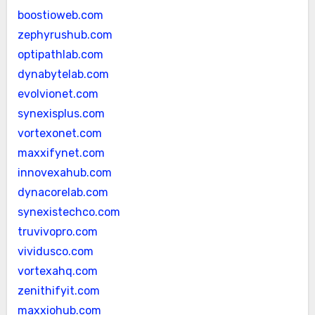
boostioweb.com
zephyrushub.com
optipathlab.com
dynabytelab.com
evolvionet.com
synexisplus.com
vortexonet.com
maxxifynet.com
innovexahub.com
dynacorelab.com
synexistechco.com
truvivopro.com
vividusco.com
vortexahq.com
zenithifyit.com
maxxiohub.com