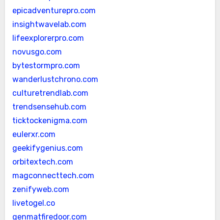
epicadventurepro.com
insightwavelab.com
lifeexplorerpro.com
novusgo.com
bytestormpro.com
wanderlustchrono.com
culturetrendlab.com
trendsensehub.com
ticktockenigma.com
eulerxr.com
geekifygenius.com
orbitextech.com
magconnecttech.com
zenifyweb.com
livetogel.co
genmatfiredoor.com