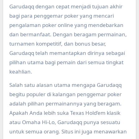
Garudaqq dengan cepat menjadi tujuan akhir
bagi para penggemar poker yang mencari
pengalaman poker online yang mendebarkan
dan bermanfaat. Dengan beragam permainan,
turnamen kompetitif, dan bonus besar,
Garudaqq telah memantapkan dirinya sebagai
pilihan utama bagi pemain dari semua tingkat
keahlian.
Salah satu alasan utama mengapa Garudaqq
begitu populer di kalangan penggemar poker
adalah pilihan permainannya yang beragam.
Apakah Anda lebih suka Texas Hold’em klasik
atau Omaha Hi-Lo, Garudaqq punya sesuatu
untuk semua orang. Situs ini juga menawarkan