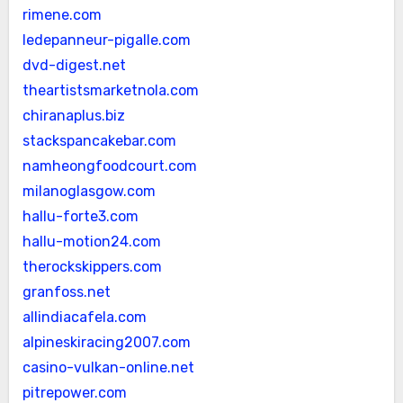
rimene.com
ledepanneur-pigalle.com
dvd-digest.net
theartistsmarketnola.com
chiranaplus.biz
stackspancakebar.com
namheongfoodcourt.com
milanoglasgow.com
hallu-forte3.com
hallu-motion24.com
therockskippers.com
granfoss.net
allindiacafela.com
alpineskiracing2007.com
casino-vulkan-online.net
pitrepower.com