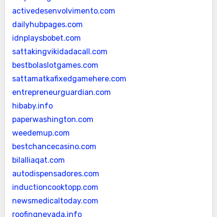
activedesenvolvimento.com
dailyhubpages.com
idnplaysbobet.com
sattakingvikidadacall.com
bestbolaslotgames.com
sattamatkafixedgamehere.com
entrepreneurguardian.com
hibaby.info
paperwashington.com
weedemup.com
bestchancecasino.com
bilalliaqat.com
autodispensadores.com
inductioncooktopp.com
newsmedicaltoday.com
roofingnevada.info