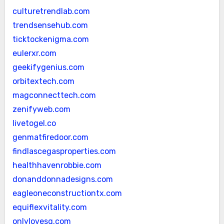
culturetrendlab.com
trendsensehub.com
ticktockenigma.com
eulerxr.com
geekifygenius.com
orbitextech.com
magconnecttech.com
zenifyweb.com
livetogel.co
genmatfiredoor.com
findlascegasproperties.com
healthhavenrobbie.com
donanddonnadesigns.com
eagleoneconstructiontx.com
equiflexvitality.com
onlylovesg.com