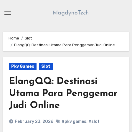
Skip
to
content
Home
Slot
ElangQQ: Destinasi Utama Para Penggemar Judi Online
Pkv Games
Slot
ElangQQ: Destinasi
Utama Para Penggemar
Judi Online
February 23, 2026
#pkv games
,
#slot