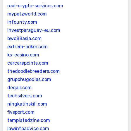
real-crypto-services.com
mypetzworld.com
infounty.com
investparaguay-eu.com
bwc88asia.com
extrem-poker.com
ks-casino.com
carcarepoints.com
thedoodlebreeders.com
grupohugodias.com
deqair.com
techsilvers.com
ningkatinskill.com
fivsport.com
templatedzine.com
lawinfoadvice.com