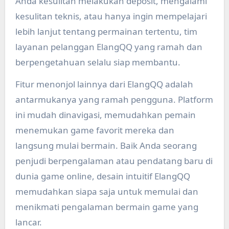
Anda kesulitan melakukan deposit, mengalami
kesulitan teknis, atau hanya ingin mempelajari
lebih lanjut tentang permainan tertentu, tim
layanan pelanggan ElangQQ yang ramah dan
berpengetahuan selalu siap membantu.
Fitur menonjol lainnya dari ElangQQ adalah
antarmukanya yang ramah pengguna. Platform
ini mudah dinavigasi, memudahkan pemain
menemukan game favorit mereka dan
langsung mulai bermain. Baik Anda seorang
penjudi berpengalaman atau pendatang baru di
dunia game online, desain intuitif ElangQQ
memudahkan siapa saja untuk memulai dan
menikmati pengalaman bermain game yang
lancar.