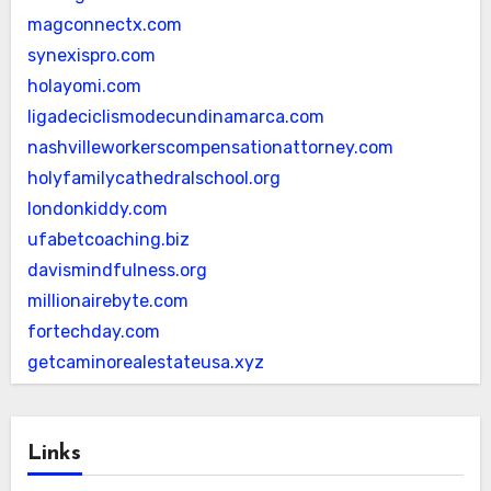
magconnectx.com
synexispro.com
holayomi.com
ligadeciclismodecundinamarca.com
nashvilleworkerscompensationattorney.com
holyfamilycathedralschool.org
londonkiddy.com
ufabetcoaching.biz
davismindfulness.org
millionairebyte.com
fortechday.com
getcaminorealestateusa.xyz
Links