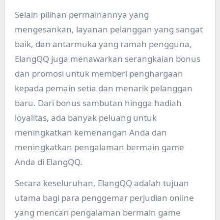
Selain pilihan permainannya yang
mengesankan, layanan pelanggan yang sangat
baik, dan antarmuka yang ramah pengguna,
ElangQQ juga menawarkan serangkaian bonus
dan promosi untuk memberi penghargaan
kepada pemain setia dan menarik pelanggan
baru. Dari bonus sambutan hingga hadiah
loyalitas, ada banyak peluang untuk
meningkatkan kemenangan Anda dan
meningkatkan pengalaman bermain game
Anda di ElangQQ.
Secara keseluruhan, ElangQQ adalah tujuan
utama bagi para penggemar perjudian online
yang mencari pengalaman bermain game