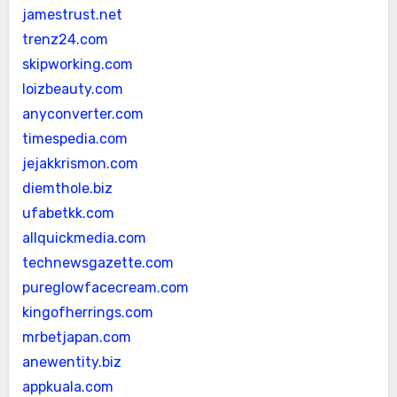
jamestrust.net
trenz24.com
skipworking.com
loizbeauty.com
anyconverter.com
timespedia.com
jejakkrismon.com
diemthole.biz
ufabetkk.com
allquickmedia.com
technewsgazette.com
pureglowfacecream.com
kingofherrings.com
mrbetjapan.com
anewentity.biz
appkuala.com