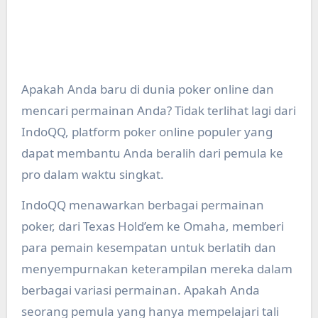
August 9, 2025
#pkv games
Apakah Anda baru di dunia poker online dan
mencari permainan Anda? Tidak terlihat lagi dari
IndoQQ, platform poker online populer yang
dapat membantu Anda beralih dari pemula ke
pro dalam waktu singkat.
IndoQQ menawarkan berbagai permainan
poker, dari Texas Hold’em ke Omaha, memberi
para pemain kesempatan untuk berlatih dan
menyempurnakan keterampilan mereka dalam
berbagai variasi permainan. Apakah Anda
seorang pemula yang hanya mempelajari tali