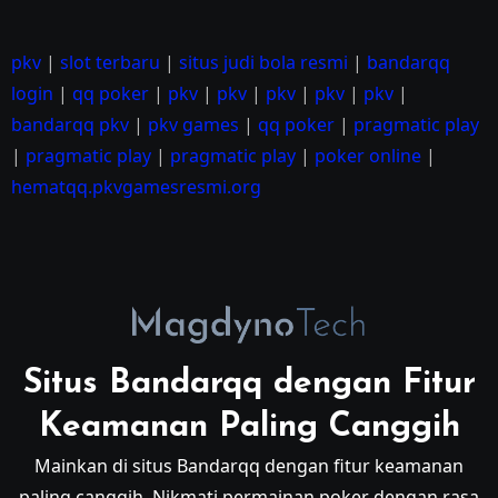
pkv
|
slot terbaru
|
situs judi bola resmi
|
bandarqq
login
|
qq poker
|
pkv
|
pkv
|
pkv
|
pkv
|
pkv
|
bandarqq pkv
|
pkv games
|
qq poker
|
pragmatic play
|
pragmatic play
|
pragmatic play
|
poker online
|
hematqq.pkvgamesresmi.org
Situs Bandarqq dengan Fitur
Keamanan Paling Canggih
Mainkan di situs Bandarqq dengan fitur keamanan
paling canggih. Nikmati permainan poker dengan rasa