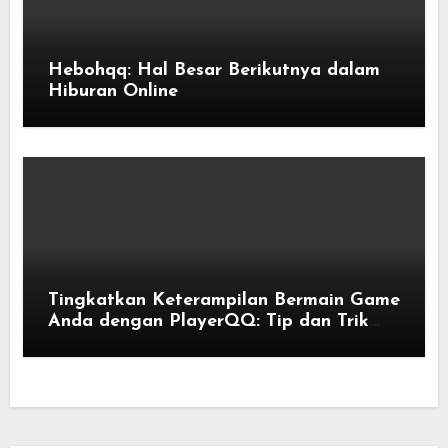
Hebohqq: Hal Besar Berikutnya dalam
Hiburan Online
Tingkatkan Keterampilan Bermain Game
Anda dengan PlayerQQ: Tip dan Trik
untuk Sukses