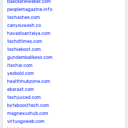
baeckereiweber.com
peoplemagazine.info
techashes.com
canyouwash.co
havadisantalya.com
techdtimes.com
techieboot.com
gundembalikesir.com
itechar.com
yesbold.com
healthhubzone.com
ebaraat.com
techjuiced.com
byteboosttech.com
magnexushub.com
virtuogoweb.com