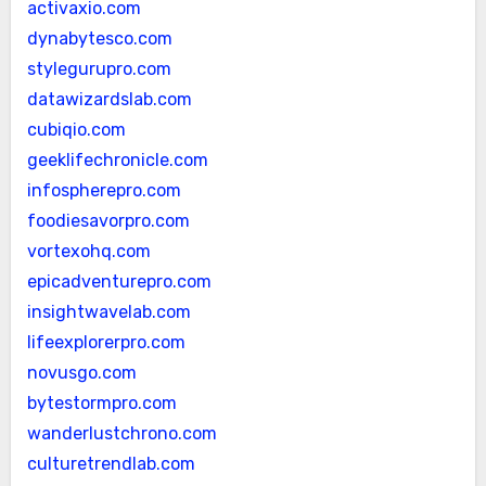
activaxio.com
dynabytesco.com
stylegurupro.com
datawizardslab.com
cubiqio.com
geeklifechronicle.com
infospherepro.com
foodiesavorpro.com
vortexohq.com
epicadventurepro.com
insightwavelab.com
lifeexplorerpro.com
novusgo.com
bytestormpro.com
wanderlustchrono.com
culturetrendlab.com