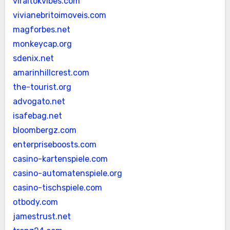
viraltokvibes.com
vivianebritoimoveis.com
magforbes.net
monkeycap.org
sdenix.net
amarinhillcrest.com
the-tourist.org
advogato.net
isafebag.net
bloombergz.com
enterpriseboosts.com
casino-kartenspiele.com
casino-automatenspiele.org
casino-tischspiele.com
otbody.com
jamestrust.net