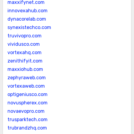
maxxifynet.com
innovexahub.com
dynacorelab.com
synexistechco.com
truvivopro.com
vividusco.com
vortexahq.com
zenithifyit.com
maxxiohub.com
zephyraweb.com
vortexaweb.com
optigeniusco.com
novuspherex.com
novaevopro.com
trusparktech.com
trubrandzhq.com