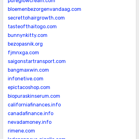
pureglowcream.com
bloemenbezorgenvandaag.com
secrettohairgrowth.com
tasteofthaitogo.com
bunnynkitty.com
bezopasnik.org
fjmnxga.com
saigonstartransport.com
bangmaxwin.com
infonetive.com
epictacoshop.com
biopuraskinserum.com
californiafinances.info
canadafinance.info
nevadamoney.info
rimene.com