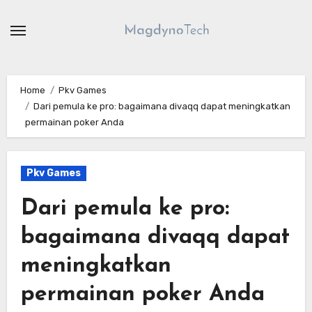
Skip
to
content
Home
Pkv Games
Dari pemula ke pro: bagaimana divaqq dapat meningkatkan
permainan poker Anda
Pkv Games
Dari pemula ke pro:
bagaimana divaqq dapat
meningkatkan
permainan poker Anda