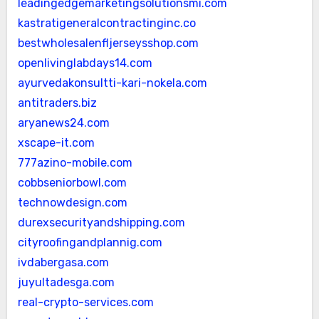
leadingedgemarketingsolutionsmi.com
kastratigeneralcontractinginc.co
bestwholesalenfljerseysshop.com
openlivinglabdays14.com
ayurvedakonsultti-kari-nokela.com
antitraders.biz
aryanews24.com
xscape-it.com
777azino-mobile.com
cobbseniorbowl.com
technowdesign.com
durexsecurityandshipping.com
cityroofingandplannig.com
ivdabergasa.com
juyultadesga.com
real-crypto-services.com