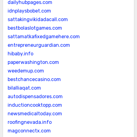
dailyhubpages.com
idnplaysbobet.com
sattakingvikidadacall.com
bestbolaslotgames.com
sattamatkafixedgamehere.com
entrepreneurguardian.com
hibaby.info
paperwashington.com
weedemup.com
bestchancecasino.com
bilalliaqat.com
autodispensadores.com
inductioncooktopp.com
newsmedicaltoday.com
roofingnevada.info
magconnectx.com