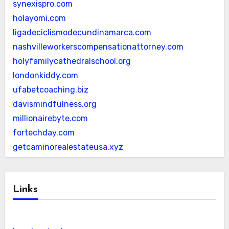
synexispro.com
holayomi.com
ligadeciclismodecundinamarca.com
nashvilleworkerscompensationattorney.com
holyfamilycathedralschool.org
londonkiddy.com
ufabetcoaching.biz
davismindfulness.org
millionairebyte.com
fortechday.com
getcaminorealestateusa.xyz
Links