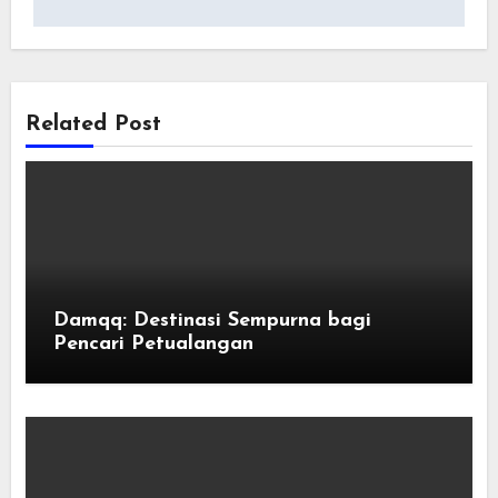
Related Post
Damqq: Destinasi Sempurna bagi
Pencari Petualangan