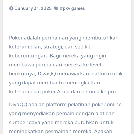
January 31, 2025
#pkv games
Poker adalah permainan yang membutuhkan
keterampilan, strategi, dan sedikit
keberuntungan. Bagi mereka yang ingin
membawa permainan mereka ke level
berikutnya, DivaQQ menawarkan platform unik
yang dapat membantu meningkatkan
keterampilan poker Anda dari pemula ke pro.
DivaQQ adalah platform pelatihan poker online
yang menyediakan pemain dengan alat dan
sumber daya yang mereka butuhkan untuk
meningkatkan permainan mereka. Apakah