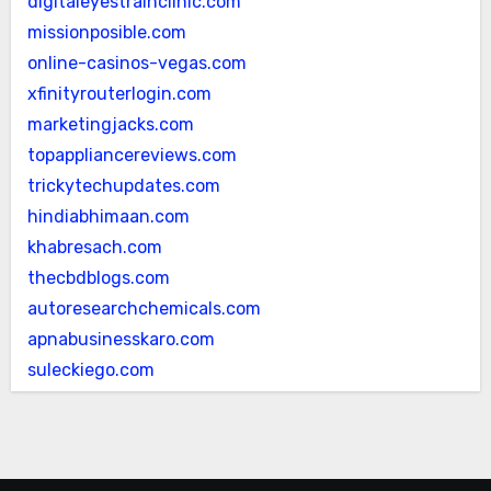
digitaleyestrainclinic.com
missionposible.com
online-casinos-vegas.com
xfinityrouterlogin.com
marketingjacks.com
topappliancereviews.com
trickytechupdates.com
hindiabhimaan.com
khabresach.com
thecbdblogs.com
autoresearchchemicals.com
apnabusinesskaro.com
suleckiego.com