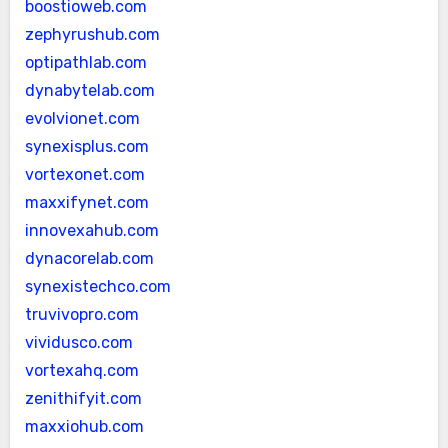
boostioweb.com
zephyrushub.com
optipathlab.com
dynabytelab.com
evolvionet.com
synexisplus.com
vortexonet.com
maxxifynet.com
innovexahub.com
dynacorelab.com
synexistechco.com
truvivopro.com
vividusco.com
vortexahq.com
zenithifyit.com
maxxiohub.com