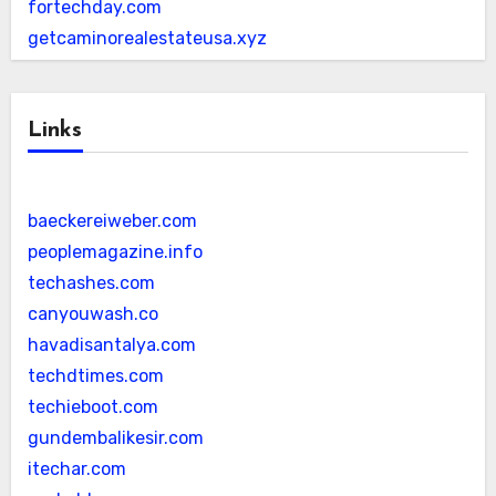
fortechday.com
getcaminorealestateusa.xyz
Links
baeckereiweber.com
peoplemagazine.info
techashes.com
canyouwash.co
havadisantalya.com
techdtimes.com
techieboot.com
gundembalikesir.com
itechar.com