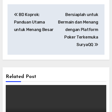
Post
BD Koprok:
Bersiaplah untuk
navigation
Panduan Utama
Bermain dan Menang
untuk Menang Besar
dengan Platform
Poker Terkemuka
SuryaQQ
Related Post