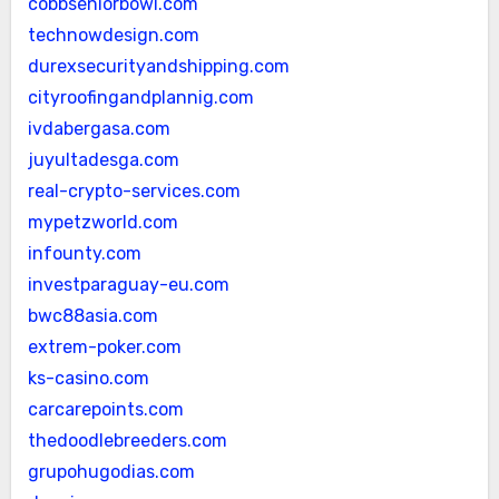
cobbseniorbowl.com
technowdesign.com
durexsecurityandshipping.com
cityroofingandplannig.com
ivdabergasa.com
juyultadesga.com
real-crypto-services.com
mypetzworld.com
infounty.com
investparaguay-eu.com
bwc88asia.com
extrem-poker.com
ks-casino.com
carcarepoints.com
thedoodlebreeders.com
grupohugodias.com