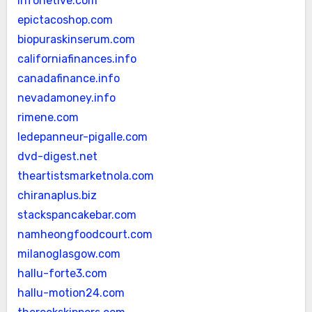
infonetive.com
epictacoshop.com
biopuraskinserum.com
californiafinances.info
canadafinance.info
nevadamoney.info
rimene.com
ledepanneur-pigalle.com
dvd-digest.net
theartistsmarketnola.com
chiranaplus.biz
stackspancakebar.com
namheongfoodcourt.com
milanoglasgow.com
hallu-forte3.com
hallu-motion24.com