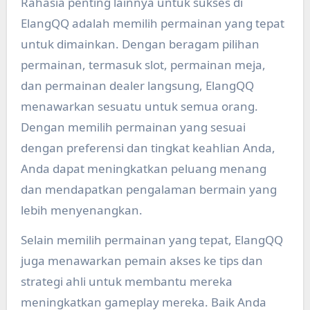
Rahasia penting lainnya untuk sukses di
ElangQQ adalah memilih permainan yang tepat
untuk dimainkan. Dengan beragam pilihan
permainan, termasuk slot, permainan meja,
dan permainan dealer langsung, ElangQQ
menawarkan sesuatu untuk semua orang.
Dengan memilih permainan yang sesuai
dengan preferensi dan tingkat keahlian Anda,
Anda dapat meningkatkan peluang menang
dan mendapatkan pengalaman bermain yang
lebih menyenangkan.
Selain memilih permainan yang tepat, ElangQQ
juga menawarkan pemain akses ke tips dan
strategi ahli untuk membantu mereka
meningkatkan gameplay mereka. Baik Anda