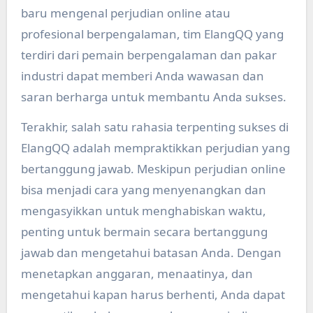
baru mengenal perjudian online atau
profesional berpengalaman, tim ElangQQ yang
terdiri dari pemain berpengalaman dan pakar
industri dapat memberi Anda wawasan dan
saran berharga untuk membantu Anda sukses.
Terakhir, salah satu rahasia terpenting sukses di
ElangQQ adalah mempraktikkan perjudian yang
bertanggung jawab. Meskipun perjudian online
bisa menjadi cara yang menyenangkan dan
mengasyikkan untuk menghabiskan waktu,
penting untuk bermain secara bertanggung
jawab dan mengetahui batasan Anda. Dengan
menetapkan anggaran, menaatinya, dan
mengetahui kapan harus berhenti, Anda dapat