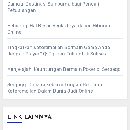
Damqq: Destinasi Sempurna bagi Pencari
Petualangan
Hebohqq: Hal Besar Berikutnya dalam Hiburan
Online
Tingkatkan Keterampilan Bermain Game Anda
dengan PlayerQQ: Tip dan Trik untuk Sukses
Menjelajahi Keuntungan Bermain Poker di Serbaqq
Senjaqq: Dimana Keberuntungan Bertemu
Keterampilan Dalam Dunia Judi Online
LINK LAINNYA