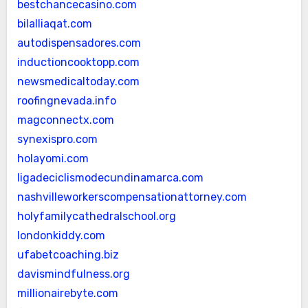
bestchancecasino.com
bilalliaqat.com
autodispensadores.com
inductioncooktopp.com
newsmedicaltoday.com
roofingnevada.info
magconnectx.com
synexispro.com
holayomi.com
ligadeciclismodecundinamarca.com
nashvilleworkerscompensationattorney.com
holyfamilycathedralschool.org
londonkiddy.com
ufabetcoaching.biz
davismindfulness.org
millionairebyte.com