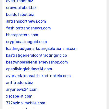
everufabet.biz
crowdufabet.biz
buildufabet.biz
alltransportnews.com
fashiontrandsnews.com
bbcreporters.com
cryptocasinoguid.com
leadingedgemarketingsolutionsmi.com
kastratigeneralcontractinginc.co
bestwholesalenfljerseysshop.com
openlivinglabdays14.com
ayurvedakonsultti-kari-nokela.com
antitraders.biz
aryanews24.com
xscape-it.com
777azino-mobile.com