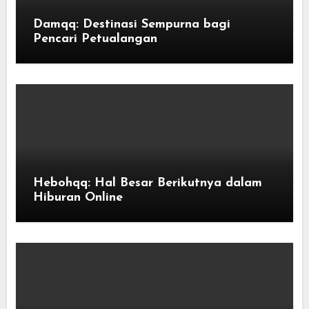
Damqq: Destinasi Sempurna bagi
Pencari Petualangan
Hebohqq: Hal Besar Berikutnya dalam
Hiburan Online