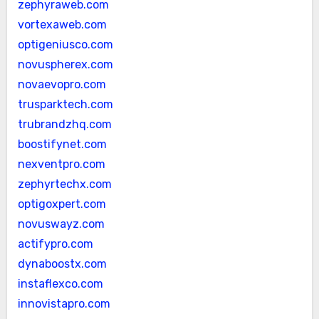
zephyraweb.com
vortexaweb.com
optigeniusco.com
novuspherex.com
novaevopro.com
trusparktech.com
trubrandzhq.com
boostifynet.com
nexventpro.com
zephyrtechx.com
optigoxpert.com
novuswayz.com
actifypro.com
dynaboostx.com
instaflexco.com
innovistapro.com