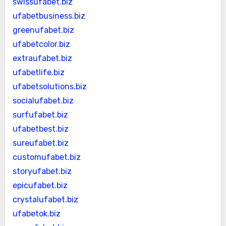
swissufabet.biz
ufabetbusiness.biz
greenufabet.biz
ufabetcolor.biz
extraufabet.biz
ufabetlife.biz
ufabetsolutions.biz
socialufabet.biz
surfufabet.biz
ufabetbest.biz
sureufabet.biz
customufabet.biz
storyufabet.biz
epicufabet.biz
crystalufabet.biz
ufabetok.biz