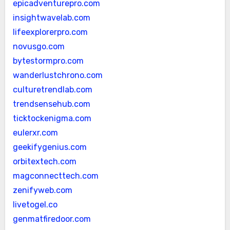
epicadventurepro.com
insightwavelab.com
lifeexplorerpro.com
novusgo.com
bytestormpro.com
wanderlustchrono.com
culturetrendlab.com
trendsensehub.com
ticktockenigma.com
eulerxr.com
geekifygenius.com
orbitextech.com
magconnecttech.com
zenifyweb.com
livetogel.co
genmatfiredoor.com