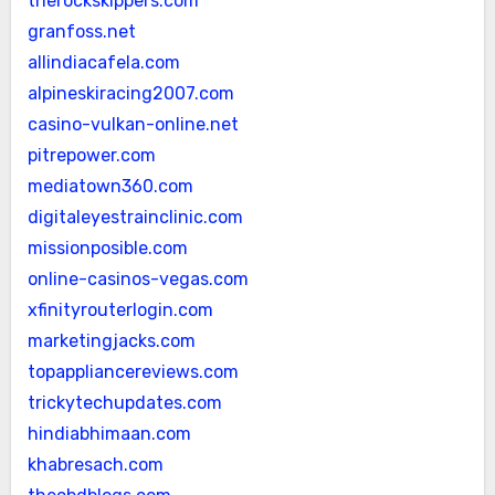
therockskippers.com
granfoss.net
allindiacafela.com
alpineskiracing2007.com
casino-vulkan-online.net
pitrepower.com
mediatown360.com
digitaleyestrainclinic.com
missionposible.com
online-casinos-vegas.com
xfinityrouterlogin.com
marketingjacks.com
topappliancereviews.com
trickytechupdates.com
hindiabhimaan.com
khabresach.com