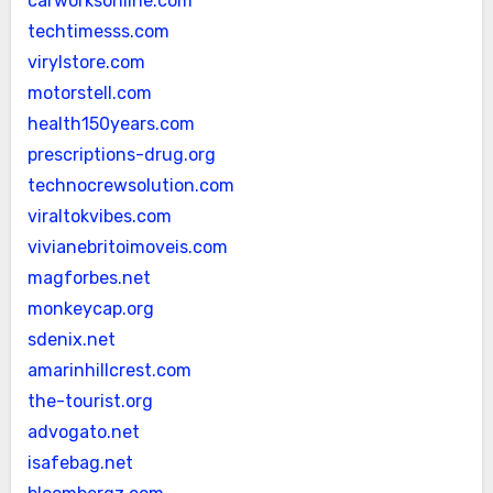
carworksonline.com
techtimesss.com
virylstore.com
motorstell.com
health150years.com
prescriptions-drug.org
technocrewsolution.com
viraltokvibes.com
vivianebritoimoveis.com
magforbes.net
monkeycap.org
sdenix.net
amarinhillcrest.com
the-tourist.org
advogato.net
isafebag.net