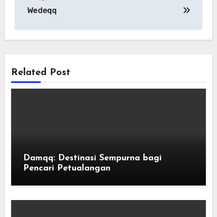
Wedeqq
Related Post
Damqq: Destinasi Sempurna bagi
Pencari Petualangan