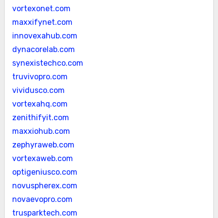
vortexonet.com
maxxifynet.com
innovexahub.com
dynacorelab.com
synexistechco.com
truvivopro.com
vividusco.com
vortexahq.com
zenithifyit.com
maxxiohub.com
zephyraweb.com
vortexaweb.com
optigeniusco.com
novuspherex.com
novaevopro.com
trusparktech.com