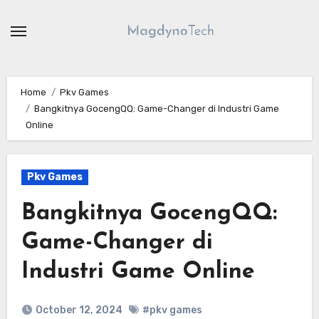
Skip
to
content
Home
Pkv Games
Bangkitnya GocengQQ: Game-Changer di Industri Game
Online
Pkv Games
Bangkitnya GocengQQ:
Game-Changer di
Industri Game Online
October 12, 2024
#pkv games