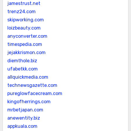
jamestrust.net
trenz24.com
skipworking.com
loizbeauty.com
anyconverter.com
timespedia.com
jejakkrismon.com
diemthole.biz
ufabetkk.com
allquickmedia.com
technewsgazette.com
pureglowfacecream.com
kingofherrings.com
mrbetjapan.com
anewentity.biz
appkuala.com