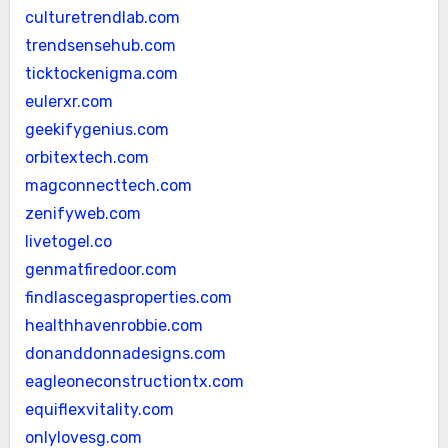
culturetrendlab.com
trendsensehub.com
ticktockenigma.com
eulerxr.com
geekifygenius.com
orbitextech.com
magconnecttech.com
zenifyweb.com
livetogel.co
genmatfiredoor.com
findlascegasproperties.com
healthhavenrobbie.com
donanddonnadesigns.com
eagleoneconstructiontx.com
equiflexvitality.com
onlylovesg.com