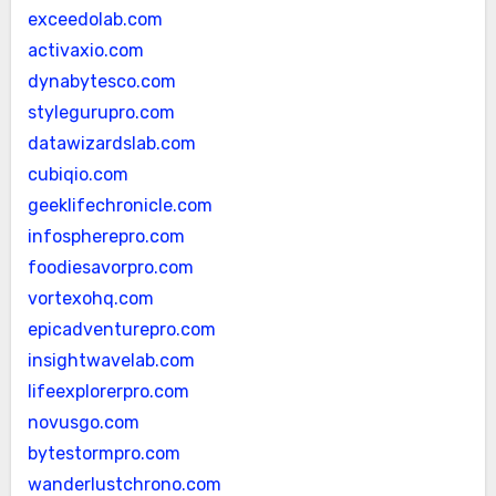
exceedolab.com
activaxio.com
dynabytesco.com
stylegurupro.com
datawizardslab.com
cubiqio.com
geeklifechronicle.com
infospherepro.com
foodiesavorpro.com
vortexohq.com
epicadventurepro.com
insightwavelab.com
lifeexplorerpro.com
novusgo.com
bytestormpro.com
wanderlustchrono.com