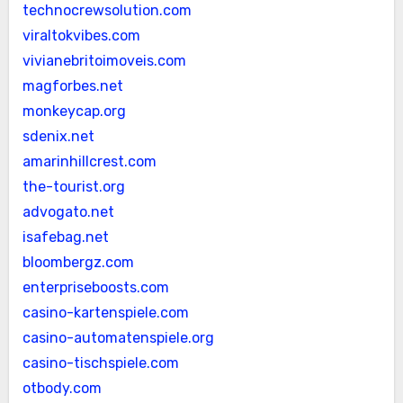
technocrewsolution.com
viraltokvibes.com
vivianebritoimoveis.com
magforbes.net
monkeycap.org
sdenix.net
amarinhillcrest.com
the-tourist.org
advogato.net
isafebag.net
bloombergz.com
enterpriseboosts.com
casino-kartenspiele.com
casino-automatenspiele.org
casino-tischspiele.com
otbody.com