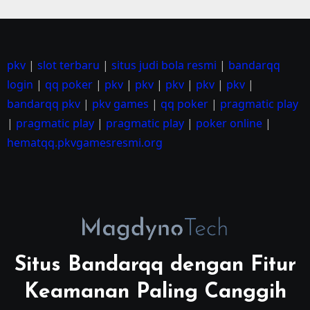
pkv
|
slot terbaru
|
situs judi bola resmi
|
bandarqq
login
|
qq poker
|
pkv
|
pkv
|
pkv
|
pkv
|
pkv
|
bandarqq pkv
|
pkv games
|
qq poker
|
pragmatic play
|
pragmatic play
|
pragmatic play
|
poker online
|
hematqq.pkvgamesresmi.org
Situs Bandarqq dengan Fitur
Keamanan Paling Canggih