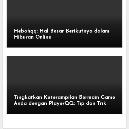
Hebohqq: Hal Besar Berikutnya dalam
Hiburan Online
Tingkatkan Keterampilan Bermain Game
Anda dengan PlayerQQ: Tip dan Trik
untuk Sukses