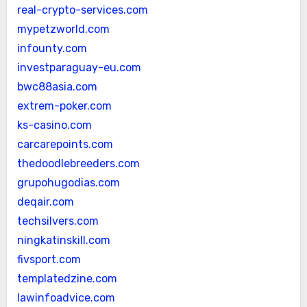
real-crypto-services.com
mypetzworld.com
infounty.com
investparaguay-eu.com
bwc88asia.com
extrem-poker.com
ks-casino.com
carcarepoints.com
thedoodlebreeders.com
grupohugodias.com
deqair.com
techsilvers.com
ningkatinskill.com
fivsport.com
templatedzine.com
lawinfoadvice.com