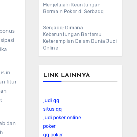
Menjelajahi Keuntungan
Bermain Poker di Serbaqq
Senjaqq: Dimana
 bonus
Keberuntungan Bertemu
sipasi
Keterampilan Dalam Dunia Judi
Online
ika
s ini
LINK LAINNYA
n fitur
man
t
judi qq
situs qq
judi poker online
wab dan
poker
h-
qq poker