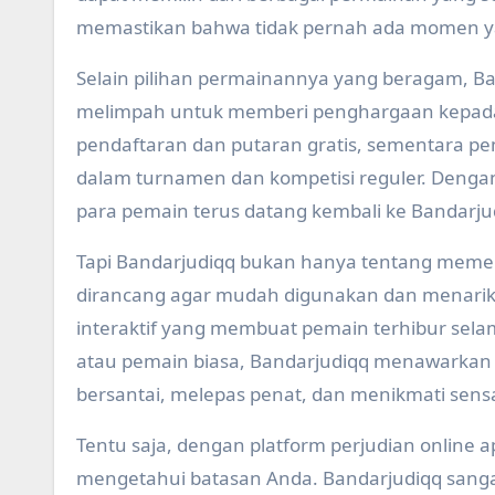
memastikan bahwa tidak pernah ada momen y
Selain pilihan permainannya yang beragam, B
melimpah untuk memberi penghargaan kepada
pendaftaran dan putaran gratis, sementara pem
dalam turnamen dan kompetisi reguler. Dengan
para pemain terus datang kembali ke Bandarju
Tapi Bandarjudiqq bukan hanya tentang memena
dirancang agar mudah digunakan dan menarik, 
interaktif yang membuat pemain terhibur sel
atau pemain biasa, Bandarjudiqq menawarkan 
bersantai, melepas penat, dan menikmati sens
Tentu saja, dengan platform perjudian online
mengetahui batasan Anda. Bandarjudiqq sang