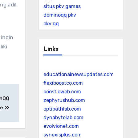
g adil.
situs pkv games
dominoqq pkv
pkv qq
ingin
iki
Links
educationalnewsupdates.com
flexiboostco.com
boostioweb.com
onQQ
zephyrushub.com
me
optipathlab.com
dynabytelab.com
evolvionet.com
synexisplus.com