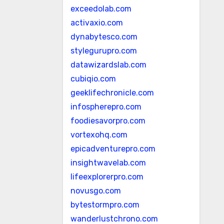
exceedolab.com
activaxio.com
dynabytesco.com
stylegurupro.com
datawizardslab.com
cubiqio.com
geeklifechronicle.com
infospherepro.com
foodiesavorpro.com
vortexohq.com
epicadventurepro.com
insightwavelab.com
lifeexplorerpro.com
novusgo.com
bytestormpro.com
wanderlustchrono.com