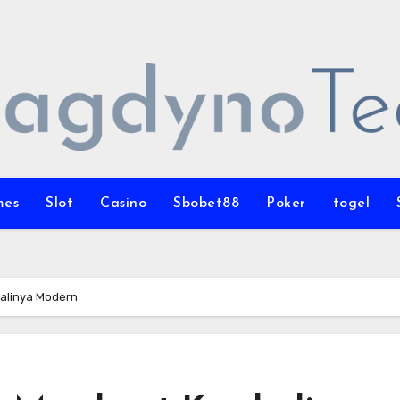
mes
Slot
Casino
Sbobet88
Poker
togel
alinya Modern