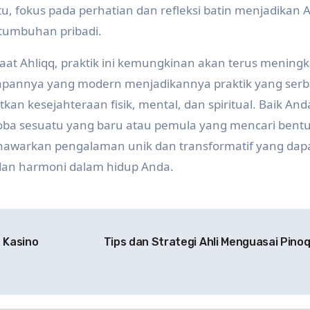
itu, fokus pada perhatian dan refleksi batin menjadikan 
tumbuhan pribadi.
t Ahliqq, praktik ini kemungkinan akan terus meningk
rapannya yang modern menjadikannya praktik yang ser
kan kesejahteraan fisik, mental, dan spiritual. Baik And
oba sesuatu yang baru atau pemula yang mencari bent
enawarkan pengalaman unik dan transformatif yang dap
n harmoni dalam hidup Anda.
 Kasino
Tips dan Strategi Ahli Menguasai Pino