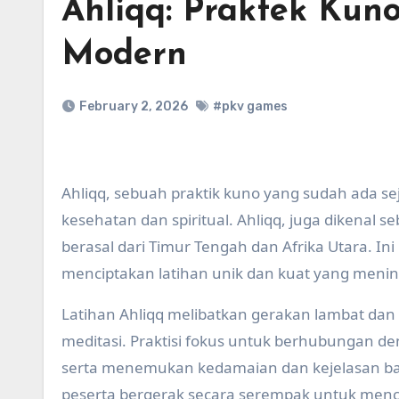
Ahliqq: Praktek Ku
Modern
February 2, 2026
#pkv games
Ahliqq, sebuah praktik kuno yang sudah ada sej
kesehatan dan spiritual. Ahliqq, juga dikenal s
berasal dari Timur Tengah dan Afrika Utara. In
menciptakan latihan unik dan kuat yang meningk
Latihan Ahliqq melibatkan gerakan lambat da
meditasi. Praktisi fokus untuk berhubungan de
serta menemukan kedamaian dan kejelasan bati
peserta bergerak secara serempak untuk menc