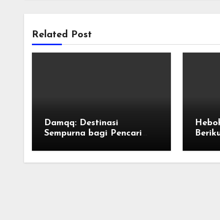
Related Post
Damqq: Destinasi
Heboh
Sempurna bagi Pencari
Berik
Petualangan
Onlin