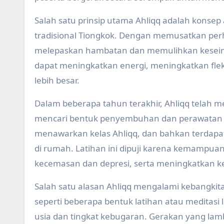
Salah satu prinsip utama Ahliqq adalah konsep
tradisional Tiongkok. Dengan memusatkan perha
melepaskan hambatan dan memulihkan keseimba
dapat meningkatkan energi, meningkatkan fleks
lebih besar.
Dalam beberapa tahun terakhir, Ahliqq telah m
mencari bentuk penyembuhan dan perawatan dir
menawarkan kelas Ahliqq, dan bahkan terdapat
di rumah. Latihan ini dipuji karena kemampu
kecemasan dan depresi, serta meningkatkan k
Salah satu alasan Ahliqq mengalami kebangkitan 
seperti beberapa bentuk latihan atau meditasi 
usia dan tingkat kebugaran. Gerakan yang la