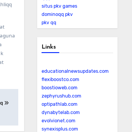
Ahliqq
situs pkv games
dominoqq pkv
pkv qq
at
baguna
a
Links
uk
at
educationalnewsupdates.com
flexiboostco.com
boostioweb.com
zephyrushub.com
qq
optipathlab.com
dynabytelab.com
evolvionet.com
synexisplus.com