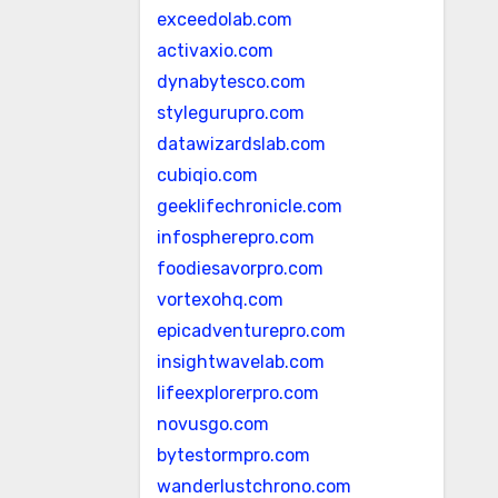
exceedolab.com
activaxio.com
dynabytesco.com
stylegurupro.com
datawizardslab.com
cubiqio.com
geeklifechronicle.com
infospherepro.com
foodiesavorpro.com
vortexohq.com
epicadventurepro.com
insightwavelab.com
lifeexplorerpro.com
novusgo.com
bytestormpro.com
wanderlustchrono.com