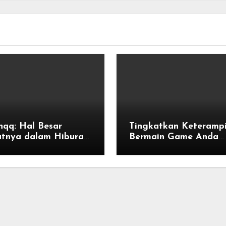
qq: Hal Besar
Tingkatkan Keterampi
utnya dalam Hiburan
Bermain Game Anda
e
dengan PlayerQQ: Ti
Trik untuk Sukses