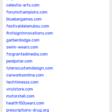
celestia-arts.com
forumchampions.com
bluebargames.com
festivaldelamalou.com
firstsigninnovations.com
garberdodge.com
swim-wears.com
forgrantedmedia.com
peolpstar.com
tylerscustomdesign.com
carworksonline.com
techtimesss.com
virylstore.com
motorstell.com
health150years.com
prescriptions-drug.org