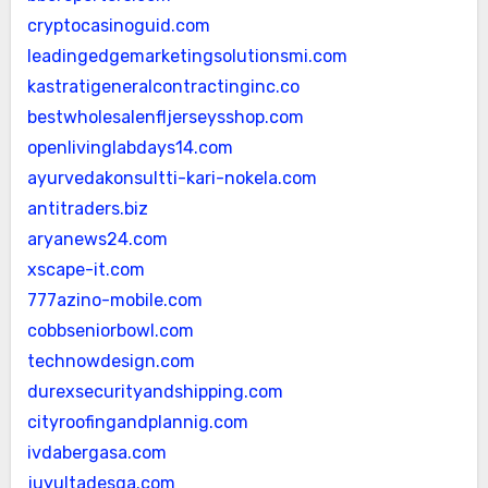
cryptocasinoguid.com
leadingedgemarketingsolutionsmi.com
kastratigeneralcontractinginc.co
bestwholesalenfljerseysshop.com
openlivinglabdays14.com
ayurvedakonsultti-kari-nokela.com
antitraders.biz
aryanews24.com
xscape-it.com
777azino-mobile.com
cobbseniorbowl.com
technowdesign.com
durexsecurityandshipping.com
cityroofingandplannig.com
ivdabergasa.com
juyultadesga.com