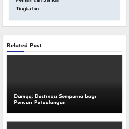
Pemain dari Semua
Tingkatan
Related Post
Damqq: Destinasi Sempurna bagi
Pencari Petualangan