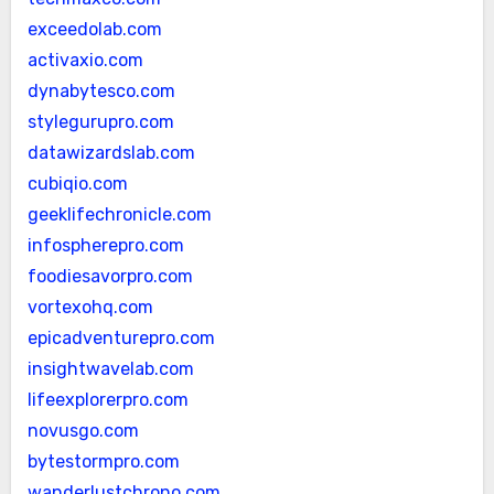
exceedolab.com
activaxio.com
dynabytesco.com
stylegurupro.com
datawizardslab.com
cubiqio.com
geeklifechronicle.com
infospherepro.com
foodiesavorpro.com
vortexohq.com
epicadventurepro.com
insightwavelab.com
lifeexplorerpro.com
novusgo.com
bytestormpro.com
wanderlustchrono.com