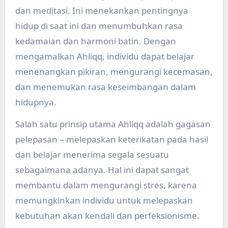
dan meditasi. Ini menekankan pentingnya
hidup di saat ini dan menumbuhkan rasa
kedamaian dan harmoni batin. Dengan
mengamalkan Ahliqq, individu dapat belajar
menenangkan pikiran, mengurangi kecemasan,
dan menemukan rasa keseimbangan dalam
hidupnya.
Salah satu prinsip utama Ahliqq adalah gagasan
pelepasan – melepaskan keterikatan pada hasil
dan belajar menerima segala sesuatu
sebagaimana adanya. Hal ini dapat sangat
membantu dalam mengurangi stres, karena
memungkinkan individu untuk melepaskan
kebutuhan akan kendali dan perfeksionisme.