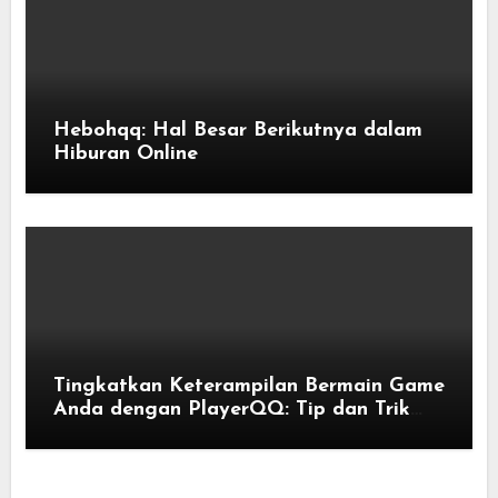
Hebohqq: Hal Besar Berikutnya dalam
Hiburan Online
Tingkatkan Keterampilan Bermain Game
Anda dengan PlayerQQ: Tip dan Trik
untuk Sukses