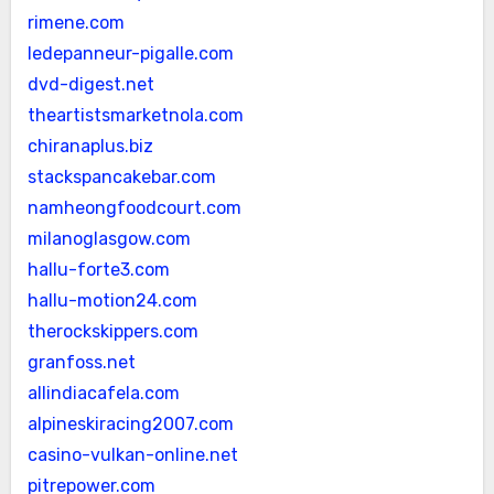
rimene.com
ledepanneur-pigalle.com
dvd-digest.net
theartistsmarketnola.com
chiranaplus.biz
stackspancakebar.com
namheongfoodcourt.com
milanoglasgow.com
hallu-forte3.com
hallu-motion24.com
therockskippers.com
granfoss.net
allindiacafela.com
alpineskiracing2007.com
casino-vulkan-online.net
pitrepower.com