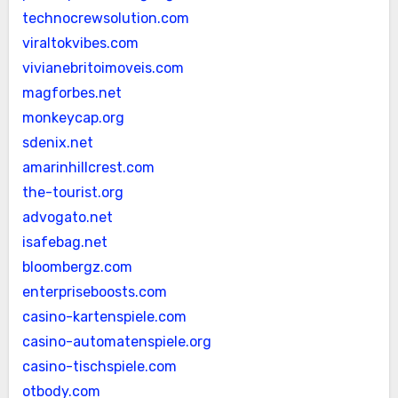
technocrewsolution.com
viraltokvibes.com
vivianebritoimoveis.com
magforbes.net
monkeycap.org
sdenix.net
amarinhillcrest.com
the-tourist.org
advogato.net
isafebag.net
bloombergz.com
enterpriseboosts.com
casino-kartenspiele.com
casino-automatenspiele.org
casino-tischspiele.com
otbody.com