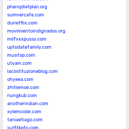
phenqdietplan.org
sumnercafe.com
dunetflix.com
movimientoindignados.org
milfxxxpussy.com
uptodatefamily.com
musitop.com
utyam.com
lacostituzioneblog.com
ohyeea.com
zhitiemoe.com
nungkub.com
anotherindian.com
xylemcider.com
taniaetiago.com
juzfitketo.com