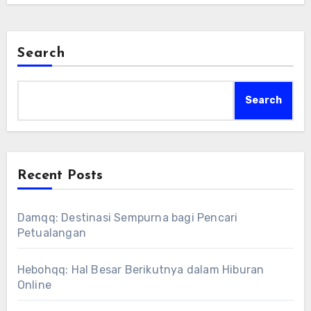
Search
Search
Recent Posts
Damqq: Destinasi Sempurna bagi Pencari
Petualangan
Hebohqq: Hal Besar Berikutnya dalam Hiburan
Online