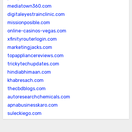
mediatown360.com
digitaleyestrainclinic.com
missionposible.com
online-casinos-vegas.com
xfinityrouterlogin.com
marketingjacks.com
topappliancereviews.com
trickytechupdates.com
hindiabhimaan.com
khabresach.com
thecbdblogs.com
autoresearchchemicals.com
apnabusinesskaro.com
suleckiego.com