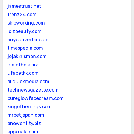
jamestrust.net
trenz24.com
skipworking.com
loizbeauty.com
anyconverter.com
timespedia.com
jejakkrismon.com
diemthole.biz
ufabetkk.com
allquickmedia.com
technewsgazette.com
pureglowfacecream.com
kingofherrings.com
mrbetjapan.com
anewentity.biz
appkuala.com