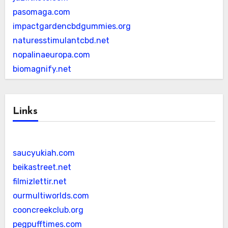
pasomaga.com
impactgardencbdgummies.org
naturesstimulantcbd.net
nopalinaeuropa.com
biomagnify.net
Links
saucyukiah.com
beikastreet.net
filmizlettir.net
ourmultiworlds.com
cooncreekclub.org
pegpufftimes.com