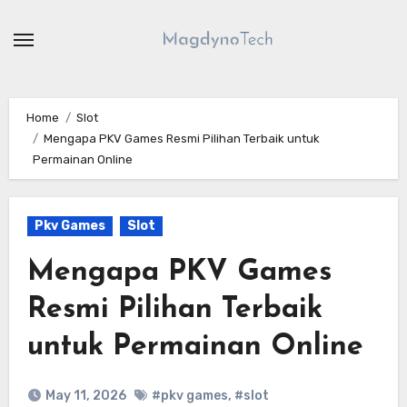
Skip
to
content
Home
Slot
Mengapa PKV Games Resmi Pilihan Terbaik untuk
Permainan Online
Pkv Games
Slot
Mengapa PKV Games
Resmi Pilihan Terbaik
untuk Permainan Online
May 11, 2026
#pkv games
,
#slot