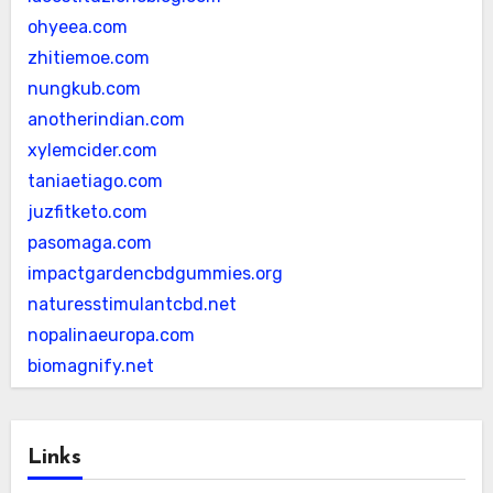
ohyeea.com
zhitiemoe.com
nungkub.com
anotherindian.com
xylemcider.com
taniaetiago.com
juzfitketo.com
pasomaga.com
impactgardencbdgummies.org
naturesstimulantcbd.net
nopalinaeuropa.com
biomagnify.net
Links