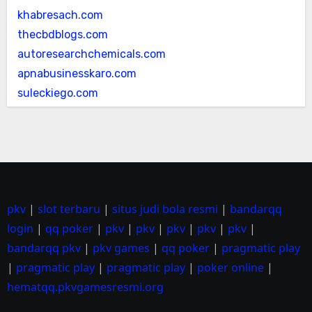
khabresach.com
thecbdblogs.com
autoresearchchemicals.com
apnabusinesskaro.com
suleckiego.com
pkv
|
slot terbaru
|
situs judi bola resmi
|
bandarqq
login
|
qq poker
|
pkv
|
pkv
|
pkv
|
pkv
|
pkv
|
bandarqq pkv
|
pkv games
|
qq poker
|
pragmatic play
|
pragmatic play
|
pragmatic play
|
poker online
|
hematqq.pkvgamesresmi.org