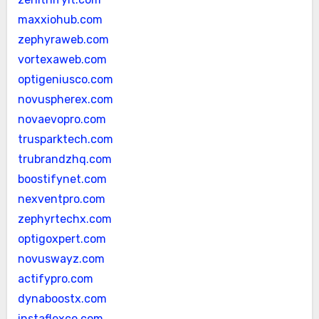
maxxiohub.com
zephyraweb.com
vortexaweb.com
optigeniusco.com
novuspherex.com
novaevopro.com
trusparktech.com
trubrandzhq.com
boostifynet.com
nexventpro.com
zephyrtechx.com
optigoxpert.com
novuswayz.com
actifypro.com
dynaboostx.com
instaflexco.com