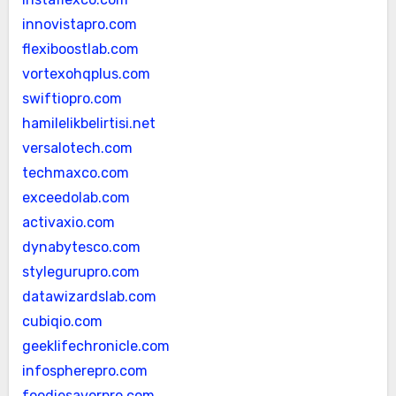
innovistapro.com
flexiboostlab.com
vortexohqplus.com
swiftiopro.com
hamilelikbelirtisi.net
versalotech.com
techmaxco.com
exceedolab.com
activaxio.com
dynabytesco.com
stylegurupro.com
datawizardslab.com
cubiqio.com
geeklifechronicle.com
infospherepro.com
foodiesavorpro.com