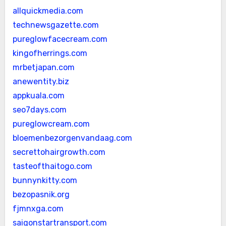
allquickmedia.com
technewsgazette.com
pureglowfacecream.com
kingofherrings.com
mrbetjapan.com
anewentity.biz
appkuala.com
seo7days.com
pureglowcream.com
bloemenbezorgenvandaag.com
secrettohairgrowth.com
tasteofthaitogo.com
bunnynkitty.com
bezopasnik.org
fjmnxga.com
saigonstartransport.com