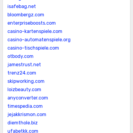
isafebag.net
bloombergz.com
enterpriseboosts.com
casino-kartenspiele.com
casino-automatenspiele.org
casino-tischspiele.com
otbody.com
jamestrust.net
trenz24.com
skipworking.com
loizbeauty.com
anyconverter.com
timespedia.com
jejakkrismon.com
diemthole.biz
ufabetkk.com