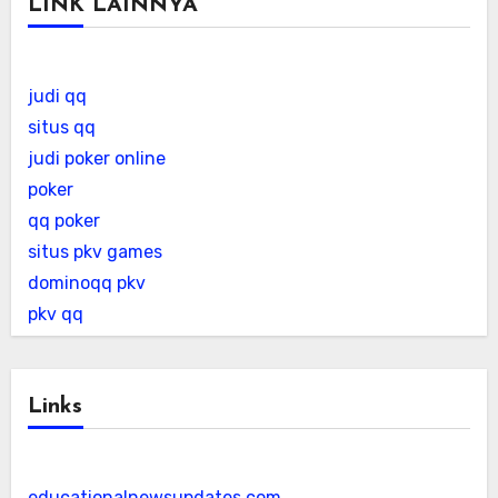
LINK LAINNYA
judi qq
situs qq
judi poker online
poker
qq poker
situs pkv games
dominoqq pkv
pkv qq
Links
educationalnewsupdates.com