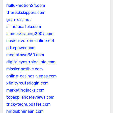
hallu-motion24.com
therockskippers.com
granfoss.net
allindiacafela.com
alpineskiracing2007.com
casino-vulkan-online.net
pitrepower.com
mediatown360.com
digitaleyestrainclinic.com
missionposible.com
online-casinos-vegas.com
xfinityrouterlogin.com
marketingjacks.com
topappliancereviews.com
trickytechupdates.com
hindiabhimaan.com