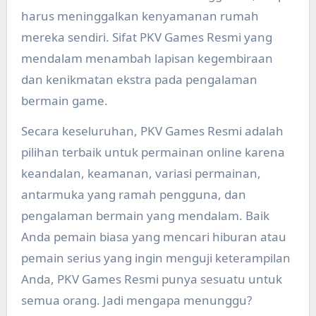
harus meninggalkan kenyamanan rumah
mereka sendiri. Sifat PKV Games Resmi yang
mendalam menambah lapisan kegembiraan
dan kenikmatan ekstra pada pengalaman
bermain game.
Secara keseluruhan, PKV Games Resmi adalah
pilihan terbaik untuk permainan online karena
keandalan, keamanan, variasi permainan,
antarmuka yang ramah pengguna, dan
pengalaman bermain yang mendalam. Baik
Anda pemain biasa yang mencari hiburan atau
pemain serius yang ingin menguji keterampilan
Anda, PKV Games Resmi punya sesuatu untuk
semua orang. Jadi mengapa menunggu?