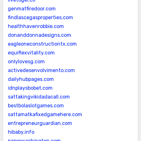
genmatfiredoor.com
findlascegasproperties.com
healthhavenrobbie.com
donanddonnadesigns.com
eagleoneconstructiontx.com
equiflexvitality.com
onlylovesg.com
activedesenvolvimento.com
dailyhubpages.com
idnplaysbobet.com
sattakingvikidadacall.com
bestbolaslotgames.com
sattamatkafixedgamehere.com
entrepreneurguardian.com
hibaby.info
paperwashington.com