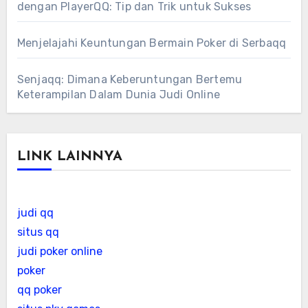
dengan PlayerQQ: Tip dan Trik untuk Sukses
Menjelajahi Keuntungan Bermain Poker di Serbaqq
Senjaqq: Dimana Keberuntungan Bertemu
Keterampilan Dalam Dunia Judi Online
LINK LAINNYA
judi qq
situs qq
judi poker online
poker
qq poker