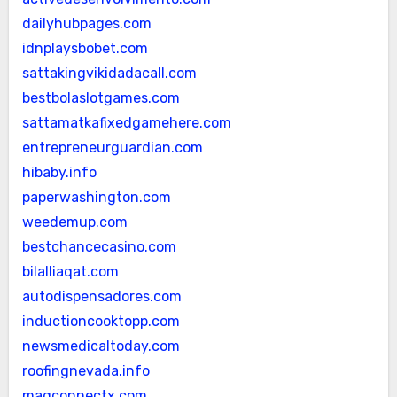
dailyhubpages.com
idnplaysbobet.com
sattakingvikidadacall.com
bestbolaslotgames.com
sattamatkafixedgamehere.com
entrepreneurguardian.com
hibaby.info
paperwashington.com
weedemup.com
bestchancecasino.com
bilalliaqat.com
autodispensadores.com
inductioncooktopp.com
newsmedicaltoday.com
roofingnevada.info
magconnectx.com