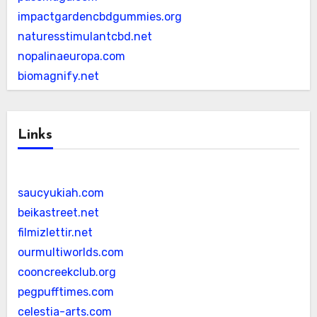
impactgardencbdgummies.org
naturesstimulantcbd.net
nopalinaeuropa.com
biomagnify.net
Links
saucyukiah.com
beikastreet.net
filmizlettir.net
ourmultiworlds.com
cooncreekclub.org
pegpufftimes.com
celestia-arts.com