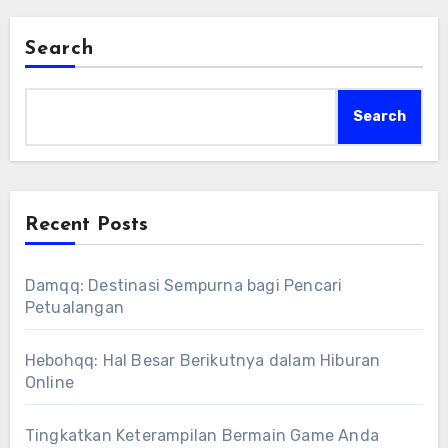
Search
Search
Recent Posts
Damqq: Destinasi Sempurna bagi Pencari
Petualangan
Hebohqq: Hal Besar Berikutnya dalam Hiburan
Online
Tingkatkan Keterampilan Bermain Game Anda