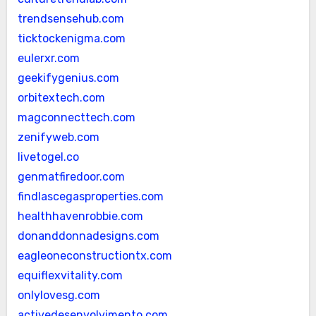
trendsensehub.com
ticktockenigma.com
eulerxr.com
geekifygenius.com
orbitextech.com
magconnecttech.com
zenifyweb.com
livetogel.co
genmatfiredoor.com
findlascegasproperties.com
healthhavenrobbie.com
donanddonnadesigns.com
eagleoneconstructiontx.com
equiflexvitality.com
onlylovesg.com
activedesenvolvimento.com