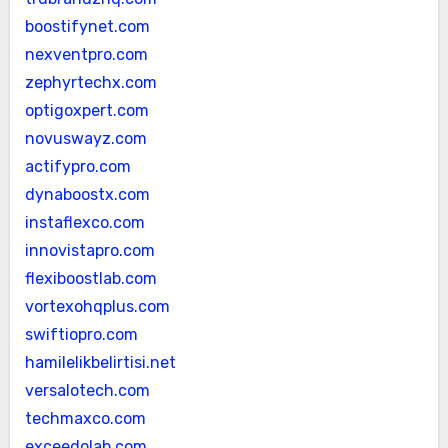
boostifynet.com
nexventpro.com
zephyrtechx.com
optigoxpert.com
novuswayz.com
actifypro.com
dynaboostx.com
instaflexco.com
innovistapro.com
flexiboostlab.com
vortexohqplus.com
swiftiopro.com
hamilelikbelirtisi.net
versalotech.com
techmaxco.com
exceedolab.com