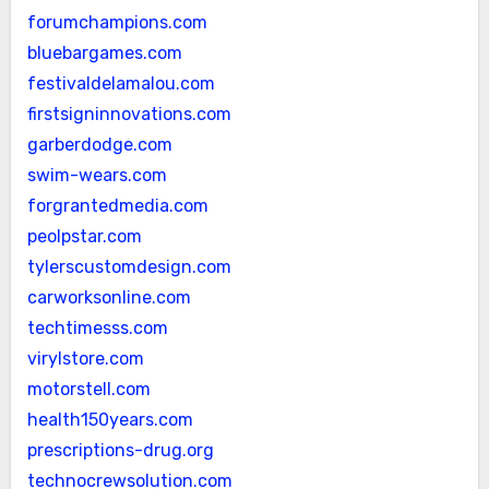
forumchampions.com
bluebargames.com
festivaldelamalou.com
firstsigninnovations.com
garberdodge.com
swim-wears.com
forgrantedmedia.com
peolpstar.com
tylerscustomdesign.com
carworksonline.com
techtimesss.com
virylstore.com
motorstell.com
health150years.com
prescriptions-drug.org
technocrewsolution.com