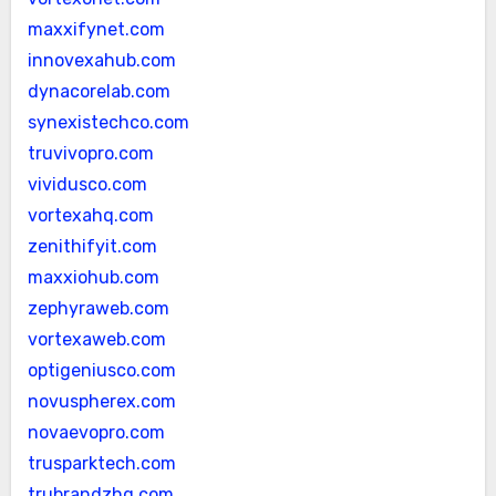
maxxifynet.com
innovexahub.com
dynacorelab.com
synexistechco.com
truvivopro.com
vividusco.com
vortexahq.com
zenithifyit.com
maxxiohub.com
zephyraweb.com
vortexaweb.com
optigeniusco.com
novuspherex.com
novaevopro.com
trusparktech.com
trubrandzhq.com