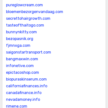
pureglowcream.com
bloemenbezorgenvandaag.com
secrettohairgrowth.com
tasteofthaitogo.com
bunnynkitty.com
bezopasnik.org
fjmnxga.com
saigonstartransport.com
bangmaxwin.com
infonetive.com
epictacoshop.com
biopuraskinserum.com
californiafinances.info
canadafinance.info
nevadamoney.info
rimene.com