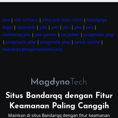
pkv
|
slot terbaru
|
situs judi bola resmi
|
bandarqq
login
|
qq poker
|
pkv
|
pkv
|
pkv
|
pkv
|
pkv
|
bandarqq pkv
|
pkv games
|
qq poker
|
pragmatic play
|
pragmatic play
|
pragmatic play
|
poker online
|
hematqq.pkvgamesresmi.org
Situs Bandarqq dengan Fitur
Keamanan Paling Canggih
Mainkan di situs Bandarqq dengan fitur keamanan