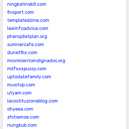
ningkatinskill.com
fivsport.com
templatedzine.com
lawinfoadvice.com
phenqdietplan.org
sumnercafe.com
dunetflix.com
movimientoindignados.org
milfxxxpussy.com
uptodatefamily.com
musitop.com
utyam.com
lacostituzioneblog.com
ohyeea.com
zhitiemoe.com
nungkub.com