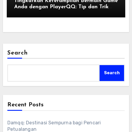
Tingkatkan Keterampilan Bermain Game
Anda dengan PlayerQQ: Tip dan Trik
untuk Sukses
Search
Search
Recent Posts
Damqq: Destinasi Sempurna bagi Pencari
Petualangan