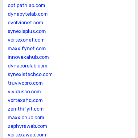
optipathlab.com
dynabytelab.com
evolvionet.com
synexisplus.com
vortexonet.com
maxxifynet.com
innovexahub.com
dynacorelab.com
synexistechco.com
truvivopro.com
vividusco.com
vortexahq.com
zenithifyit.com
maxxiohub.com
zephyraweb.com
vortexaweb.com