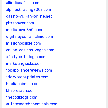
allindiacafela.com
alpineskiracing2007.com
casino-vulkan-online.net
pitrepower.com
mediatown360.com
digitaleyestrainclinic.com
missionposible.com
online-casinos-vegas.com
xfinityrouterlogin.com
marketingjacks.com
topappliancereviews.com
trickytechupdates.com
hindiabhimaan.com
khabresach.com
thecbdblogs.com
autoresearchchemicals.com