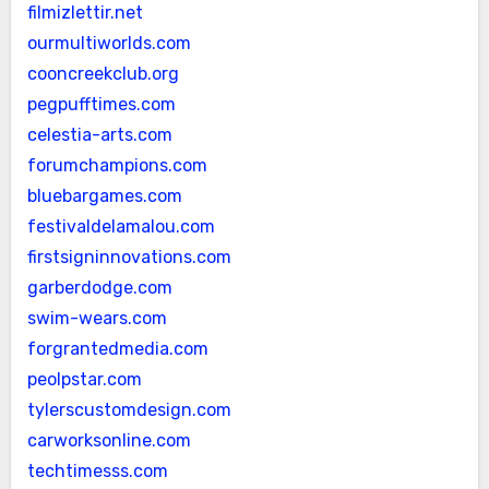
filmizlettir.net
ourmultiworlds.com
cooncreekclub.org
pegpufftimes.com
celestia-arts.com
forumchampions.com
bluebargames.com
festivaldelamalou.com
firstsigninnovations.com
garberdodge.com
swim-wears.com
forgrantedmedia.com
peolpstar.com
tylerscustomdesign.com
carworksonline.com
techtimesss.com