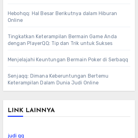
Hebohqq: Hal Besar Berikutnya dalam Hiburan
Online
Tingkatkan Keterampilan Bermain Game Anda
dengan PlayerQQ: Tip dan Trik untuk Sukses
Menjelajahi Keuntungan Bermain Poker di Serbaqq
Senjaqq: Dimana Keberuntungan Bertemu
Keterampilan Dalam Dunia Judi Online
LINK LAINNYA
judi qq