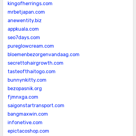
kingofherrings.com
mrbetjapan.com
anewentity.biz
appkuala.com
seo7days.com
pureglowcream.com
bloemenbezorgenvandaag.com
secrettohairgrowth.com
tasteofthaitogo.com
bunnynkitty.com
bezopasnik.org
fjmnxga.com
saigonstartransport.com
bangmaxwin.com
infonetive.com
epictacoshop.com