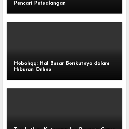
Pencari Petualangan
Hebohqq: Hal Besar Berikutnya dalam
Hiburan Online