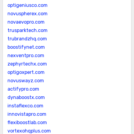
optigeniusco.com
novuspherex.com
novaevopro.com
trusparktech.com
trubrandzhq.com
boostifynet.com
nexventpro.com
zephyrtechx.com
optigoxpert.com
novuswayz.com
actifypro.com
dynaboostx.com
instaflexco.com
innovistapro.com
flexiboostlab.com
vortexohqplus.com