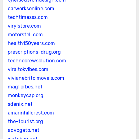
carworksonline.com
techtimesss.com
virylstore.com
motorstell.com
health150years.com
prescriptions-drug.org
technocrewsolution.com
viraltokvibes.com
vivianebritoimoveis.com
magforbes.net
monkeycap.org
sdenix.net
amarinhillcrest.com
the-tourist.org
advogato.net
isafebag.net