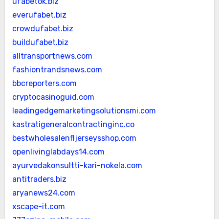
ufabetok.biz
everufabet.biz
crowdufabet.biz
buildufabet.biz
alltransportnews.com
fashiontrandsnews.com
bbcreporters.com
cryptocasinoguid.com
leadingedgemarketingsolutionsmi.com
kastratigeneralcontractinginc.co
bestwholesalenfljerseysshop.com
openlivinglabdays14.com
ayurvedakonsultti-kari-nokela.com
antitraders.biz
aryanews24.com
xscape-it.com