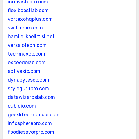
innovistapro.com
flexiboostlab.com
vortexohqplus.com
swiftiopro.com
hamilelikbelirtisi.net
versalotech.com
techmaxco.com
exceedolab.com
activaxio.com
dynabytesco.com
stylegurupro.com
datawizardslab.com
cubiqio.com
geeklifechronicle.com
infospherepro.com
foodiesavorpro.com