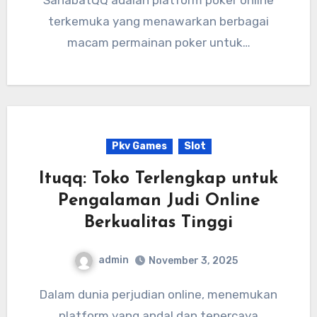
terkemuka yang menawarkan berbagai
macam permainan poker untuk…
Pkv Games
Slot
Ituqq: Toko Terlengkap untuk
Pengalaman Judi Online
Berkualitas Tinggi
admin
November 3, 2025
Dalam dunia perjudian online, menemukan
platform yang andal dan tepercaya