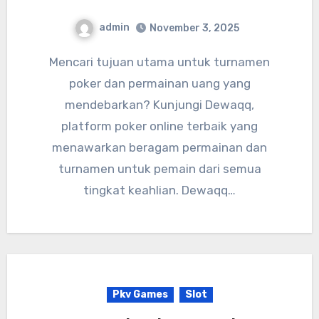
admin
November 3, 2025
Mencari tujuan utama untuk turnamen
poker dan permainan uang yang
mendebarkan? Kunjungi Dewaqq,
platform poker online terbaik yang
menawarkan beragam permainan dan
turnamen untuk pemain dari semua
tingkat keahlian. Dewaqq…
Pkv Games
Slot