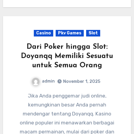
Casino
Pkv Games
Slot
Dari Poker hingga Slot:
Doyanqq Memiliki Sesuatu
untuk Semua Orang
admin
November 1, 2025
Jika Anda penggemar judi online,
kemungkinan besar Anda pernah
mendengar tentang Doyanqq. Kasino
online populer ini menawarkan berbagai
macam permainan, mulai dari poker dan