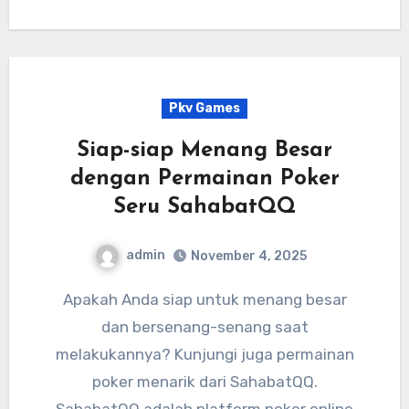
Pkv Games
Siap-siap Menang Besar
dengan Permainan Poker
Seru SahabatQQ
admin
November 4, 2025
Apakah Anda siap untuk menang besar
dan bersenang-senang saat
melakukannya? Kunjungi juga permainan
poker menarik dari SahabatQQ.
SahabatQQ adalah platform poker online