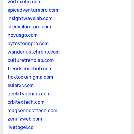
vortexohq.com
epicadventurepro.com
insightwavelab.com
lifeexplorerpro.com
novusgo.com
bytestormpro.com
wanderlustchrono.com
culturetrendlab.com
trendsensehub.com
ticktockenigma.com
eulerxr.com
geekifygenius.com
orbitextech.com
magconnecttech.com
zenifyweb.com
livetogel.co