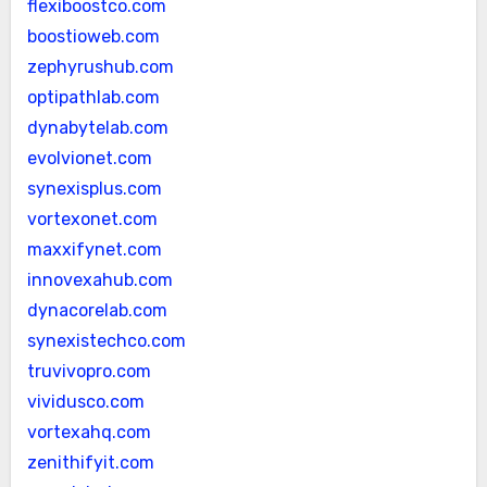
flexiboostco.com
boostioweb.com
zephyrushub.com
optipathlab.com
dynabytelab.com
evolvionet.com
synexisplus.com
vortexonet.com
maxxifynet.com
innovexahub.com
dynacorelab.com
synexistechco.com
truvivopro.com
vividusco.com
vortexahq.com
zenithifyit.com