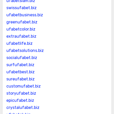
ufabetsiam.biz
swissufabet.biz
ufabetbusiness.biz
greenufabet.biz
ufabetcolor.biz
extraufabet.biz
ufabetlife.biz
ufabetsolutions.biz
socialufabet.biz
surfufabet.biz
ufabetbest.biz
sureufabet.biz
customufabet.biz
storyufabet.biz
epicufabet.biz
crystalufabet.biz