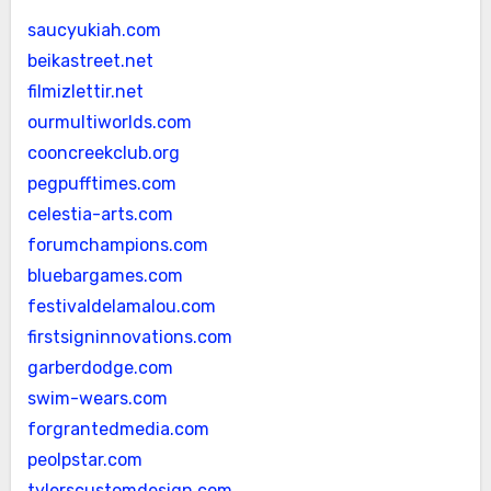
saucyukiah.com
beikastreet.net
filmizlettir.net
ourmultiworlds.com
cooncreekclub.org
pegpufftimes.com
celestia-arts.com
forumchampions.com
bluebargames.com
festivaldelamalou.com
firstsigninnovations.com
garberdodge.com
swim-wears.com
forgrantedmedia.com
peolpstar.com
tylerscustomdesign.com