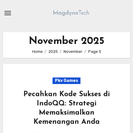
Skip
to
content
November 2025
Home
2025
November
Page 5
Pkv Games
Pecahkan Kode Sukses di
IndoQQ: Strategi
Memaksimalkan
Kemenangan Anda