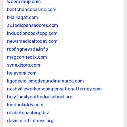
weedemup.com
bestchancecasino.com
bilalliaqat.com
autodispensadores.com
inductioncooktopp.com
newsmedicaltoday.com
roofingnevada.info
magconnectx.com
synexispro.com
holayomi.com
ligadeciclismodecundinamarca.com
nashvilleworkerscompensationattorney.com
holyfamilycathedralschool.org
londonkiddy.com
ufabetcoaching.biz
davismindfulness.org