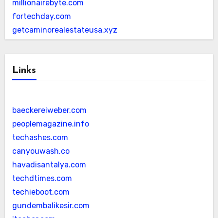
millionairebyte.com
fortechday.com
getcaminorealestateusa.xyz
Links
baeckereiweber.com
peoplemagazine.info
techashes.com
canyouwash.co
havadisantalya.com
techdtimes.com
techieboot.com
gundembalikesir.com