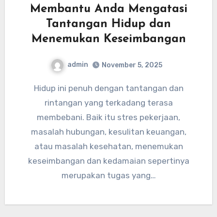
Membantu Anda Mengatasi
Tantangan Hidup dan
Menemukan Keseimbangan
admin
November 5, 2025
Hidup ini penuh dengan tantangan dan
rintangan yang terkadang terasa
membebani. Baik itu stres pekerjaan,
masalah hubungan, kesulitan keuangan,
atau masalah kesehatan, menemukan
keseimbangan dan kedamaian sepertinya
merupakan tugas yang…